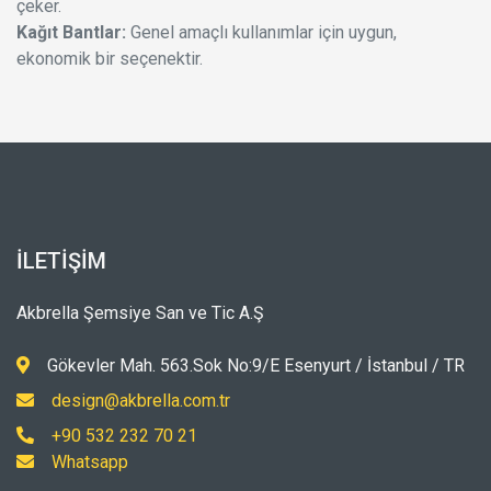
çeker.
Kağıt Bantlar:
Genel amaçlı kullanımlar için uygun,
ekonomik bir seçenektir.
İLETIŞIM
Akbrella Şemsiye San ve Tic A.Ş
Gökevler Mah. 563.Sok No:9/E Esenyurt / İstanbul / TR
design@akbrella.com.tr
+90 532 232 70 21
Whatsapp