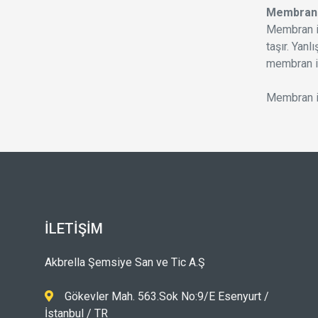
Membran 
Membran iz
taşır. Yanl
membran iz
Membran iz
İLETIŞIM
Akbrella Şemsiye San ve Tic A.Ş
Gökevler Mah. 563.Sok No:9/E Esenyurt /
İstanbul / TR