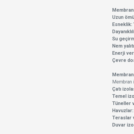
Membran 
Uzun ömü
Esneklik:
Dayanıklıl
Su geçirm
Nem yalıt
Enerji veri
Çevre do
Membran 
Membran izo
Çatı izol
Temel izo
Tüneller v
Havuzlar:
Teraslar 
Duvar izo