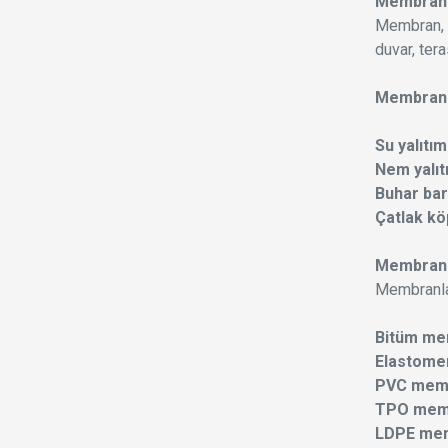
Membran 
Membran, g
duvar, ter
Membranlar
Su yalıtım
Nem yalıt
Buhar bar
Çatlak k
Membran 
Membranlar,
Bitüm me
Elastome
PVC memb
TPO memb
LDPE mem