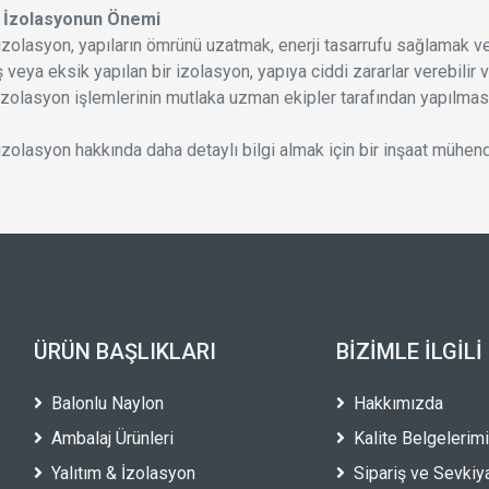
İzolasyonun Önemi
olasyon, yapıların ömrünü uzatmak, enerji tasarrufu sağlamak ve
ış veya eksik yapılan bir izolasyon, yapıya ciddi zararlar verebili
olasyon işlemlerinin mutlaka uzman ekipler tarafından yapılmas
olasyon hakkında daha detaylı bilgi almak için bir inşaat mühendis
ÜRÜN BAŞLIKLARI
BIZIMLE İLGILI
Balonlu Naylon
Hakkımızda
Ambalaj Ürünleri
Kalite Belgelerim
Yalıtım & İzolasyon
Sipariş ve Sevkiy