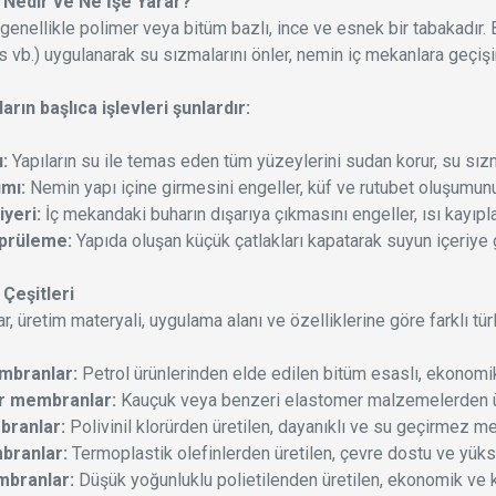
Nedir ve Ne İşe Yarar?
enellikle polimer veya bitüm bazlı, ince ve esnek bir tabakadır. Bu 
as vb.) uygulanarak su sızmalarını önler, nemin iç mekanlara geçiş
ın başlıca işlevleri şunlardır:
ı:
Yapıların su ile temas eden tüm yüzeylerini sudan korur, su sızm
ımı:
Nemin yapı içine girmesini engeller, küf ve rutubet oluşumunu
iyeri:
İç mekandaki buharın dışarıya çıkmasını engeller, ısı kayıplar
öprüleme:
Yapıda oluşan küçük çatlakları kapatarak suyun içeriye 
Çeşitleri
 üretim materyali, uygulama alanı ve özelliklerine göre farklı türl
mbranlar:
Petrol ürünlerinden elde edilen bitüm esaslı, ekonomik
r membranlar:
Kauçuk veya benzeri elastomer malzemelerden ür
ranlar:
Polivinil klorürden üretilen, dayanıklı ve su geçirmez m
ranlar:
Termoplastik olefinlerden üretilen, çevre dostu ve yük
branlar:
Düşük yoğunluklu polietilenden üretilen, ekonomik ve 