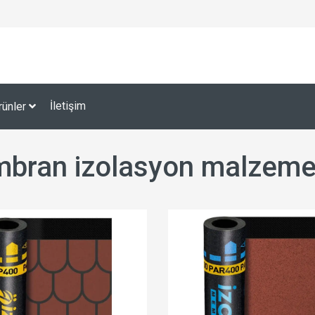
İletişim
rünler
bran izolasyon malzemes