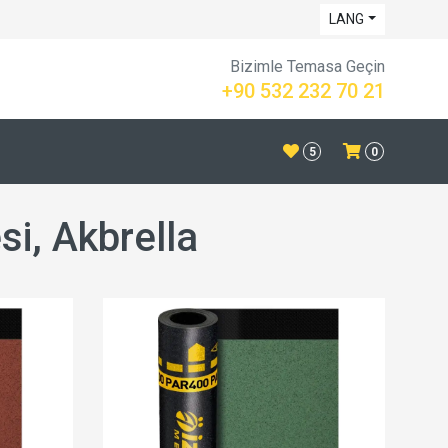
LANG
Bizimle Temasa Geçin
+90 532 232 70 21
5
0
i, Akbrella