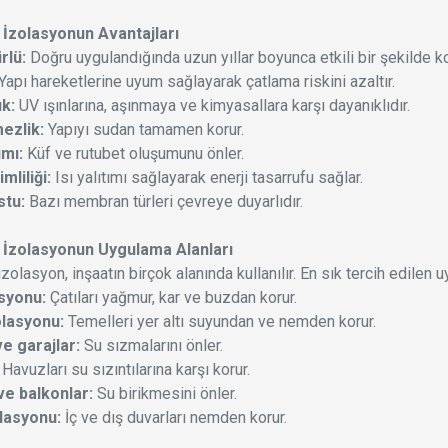
İzolasyonun Avantajları
rlü:
Doğru uygulandığında uzun yıllar boyunca etkili bir şekilde k
Yapı hareketlerine uyum sağlayarak çatlama riskini azaltır.
ık:
UV ışınlarına, aşınmaya ve kimyasallara karşı dayanıklıdır.
ezlik:
Yapıyı sudan tamamen korur.
ımı:
Küf ve rutubet oluşumunu önler.
mliliği:
Isı yalıtımı sağlayarak enerji tasarrufu sağlar.
stu:
Bazı membran türleri çevreye duyarlıdır.
İzolasyonun Uygulama Alanları
lasyon, inşaatın birçok alanında kullanılır. En sık tercih edilen u
asyonu:
Çatıları yağmur, kar ve buzdan korur.
lasyonu:
Temelleri yer altı suyundan ve nemden korur.
e garajlar:
Su sızmalarını önler.
Havuzları su sızıntılarına karşı korur.
ve balkonlar:
Su birikmesini önler.
lasyonu:
İç ve dış duvarları nemden korur.