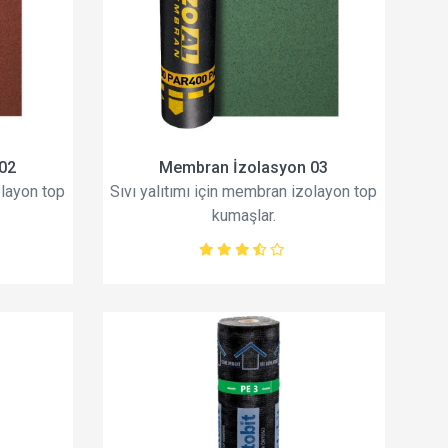
02
Membran İzolasyon 03
olayon top
Sıvı yalıtımı için membran izolayon top
kumaşlar.