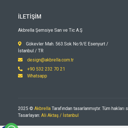
İLETIŞIM
Akbrella Şemsiye San ve Tic A.Ş
Gökevler Mah. 563.Sok No:9/E Esenyurt /
İstanbul / TR
design@akbrella.com.tr
+90 532 232 70 21
Whatsapp
2025 ©
Akbrella
Tarafından tasarlanmıştır. Tüm hakları sa
Tasarlayan:
Ali Aktaş / İstanbul