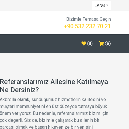
LANG
Bizimle Temasa Geçin
+90 532 232 70 21
5
0
Referanslarımız Ailesine Katılmaya
Ne Dersiniz?
Akbrella olarak, sunduğumuz hizmetlerin kalitesini ve
müşteri memnuniyetini en üst düzeyde tutmaya büyük
önem veriyoruz. Bu nedenle, referanslarımız bizim için
çok değerli. Siz de, bizimle çalışarak bu ailenin bir
parçası olmak ve başarı hikayenize bir yenisini