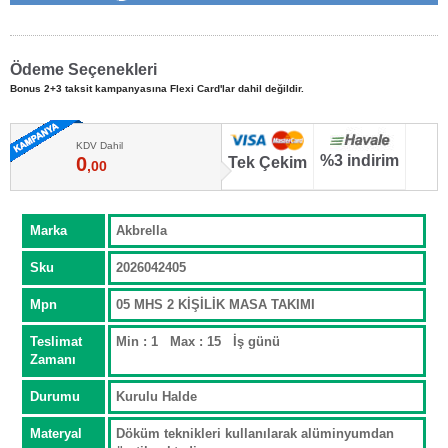
Ödeme Seçenekleri
Bonus 2+3 taksit kampanyasına Flexi Card'lar dahil değildir.
KDV Dahil
%3 indirim
0
Tek Çekim
,00
Marka
Akbrella
Sku
2026042405
Mpn
05 MHS 2 KİŞİLİK MASA TAKIMI
Teslimat
Min : 1 Max : 15 İş günü
Zamanı
Durumu
Kurulu Halde
Materyal
Döküm teknikleri kullanılarak alüminyumdan