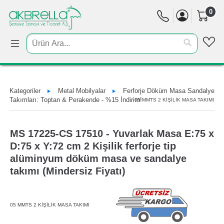
0
Kategoriler
Metal Mobilyalar
Ferforje Döküm Masa Sandalye
Takımları: Toptan & Perakende - %15 İndirim!
05 MMTS 2 KİŞİLİK MASA TAKIMI
MS 17225-CS 17510 - Yuvarlak Masa E:75 x
D:75 x Y:72 cm 2 Kişilik ferforje tip
alüminyum döküm masa ve sandalye
takımı (Mindersiz Fiyatı)
05 MMTS 2 KİŞİLİK MASA TAKIMI