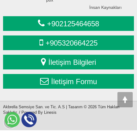
İnsan Kaynakları
+902125464658
+905320664225
İletişim Bilgileri
İletişim Formu
Akbrella Semsiye San. ve Tic. A.S | Tasarım © 2026 Tüm Hakları
Saklıdır. / Powered By Linesis