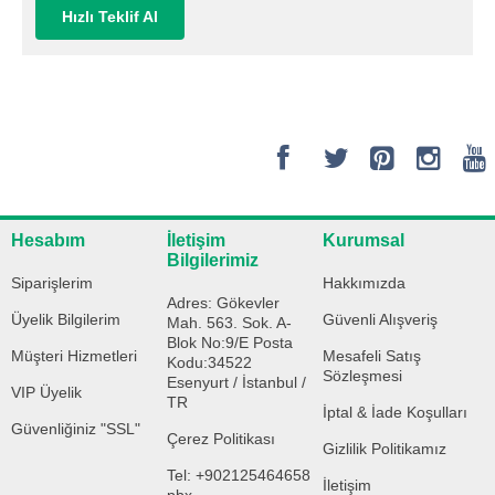
Hızlı Teklif Al
Hesabım
İletişim
Kurumsal
Bilgilerimiz
Siparişlerim
Hakkımızda
Adres: Gökevler
Üyelik Bilgilerim
Güvenli Alışveriş
Mah. 563. Sok. A-
Blok No:9/E Posta
Müşteri Hizmetleri
Mesafeli Satış
Kodu:34522
Sözleşmesi
Esenyurt / İstanbul /
VIP Üyelik
TR
İptal & İade Koşulları
Güvenliğiniz "SSL"
Çerez Politikası
Gizlilik Politikamız
Tel: +902125464658
İletişim
pbx