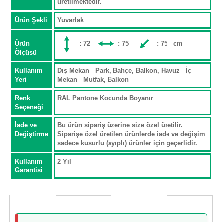
üretilmektedir.
Ürün Şekli
Yuvarlak
Ürün
: 72
: 75
: 75 cm
Ölçüsü
Kullanım
Dış Mekan Park, Bahçe, Balkon, Havuz İç
Yeri
Mekan Mutfak, Balkon
Renk
RAL Pantone Kodunda Boyanır
Seçeneği
İade ve
Bu ürün sipariş üzerine size özel üretilir.
Değiştirme
Siparişe özel üretilen ürünlerde iade ve değişim
sadece kusurlu (ayıplı) ürünler için geçerlidir.
Kullanım
2 Yıl
Garantisi