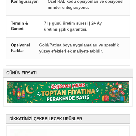
Konfigürasyon
Özel RAL kodu opsiyonları ve opsiyonel
minder entegrasyonu.
Termin &
7 İş günü üretim süresi | 24 Ay
Garanti
üretim/işçilik garantisi.
Opsiyonel
Gold/Patina boya uygulamaları ve spesifik
Farklar
yüzey efektleri ek maliyete tabidir.
GÜNÜN FIRSATI
DİKKATİNİZİ ÇEKEBİLECEK ÜRÜNLER