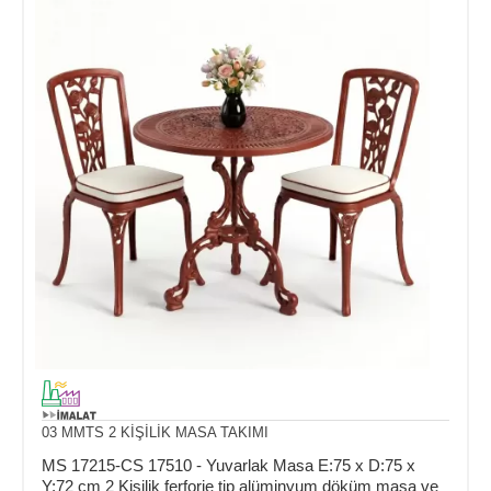
03 MMTS 2 KİŞİLİK MASA TAKIMI
MS 17215-CS 17510 - Yuvarlak Masa E:75 x D:75 x
Y:72 cm 2 Kişilik ferforje tip alüminyum döküm masa ve