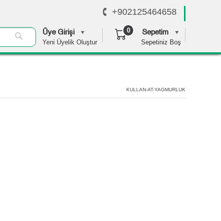
+902125464658
0
Üye Girişi
Sepetim
Yeni Üyelik Oluştur
Sepetiniz Boş
0,00 TL
KULLAN-AT-YAGMURLUK