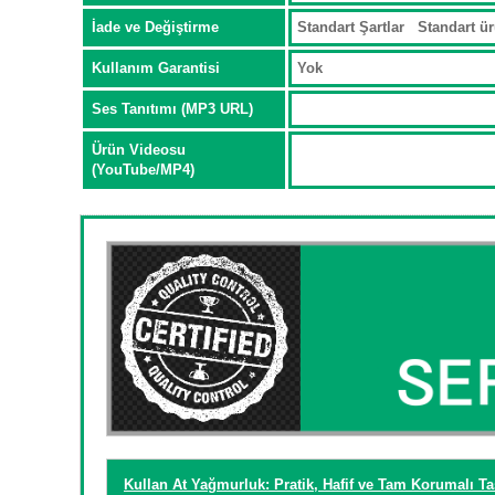
İade ve Değiştirme
Standart Şartlar Standart ür
Kullanım Garantisi
Yok
Ses Tanıtımı (MP3 URL)
Ürün Videosu
(YouTube/MP4)
Kullan At Yağmurluk: Pratik, Hafif ve Tam Korumalı T