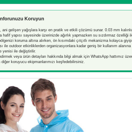
Konforunuzu Koruyun
, ani gelişen yağışlara karşı en pratik ve etkili çözümü sunar. 0.03 mm kalınl
ra hafif yapısı sayesinde üzerinizde ağırlık yapmazken su sızdırmaz özelliği il
ölgenizi koruma altına alırken, ön kısımdaki çıtçıtlı mekanizma kolayca giyip
 ile outdoor etkinliklerden organizasyonlara kadar geniş bir kullanım alanına s
yenisi ile değiştirilir.
endirmek veya ürün detayları hakkında bilgi almak için WhatsApp hattımız üze
 diğer koruyucu ekipmanlarımızı keşfedebilirsiniz.