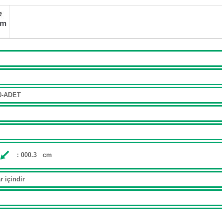
im
00-ADET
: 000.3 cm
ar içindir