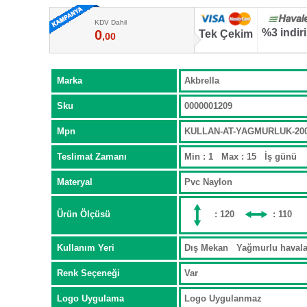
KDV Dahil
%3 indir
0
Tek Çekim
,00
Marka
Akbrella
Sku
0000001209
Mpn
KULLAN-AT-YAGMURLUK-2
Teslimat Zamanı
Min : 1 Max : 15 İş günü
Materyal
Pvc Naylon
Ürün Ölçüsü
: 120
: 110
Kullanım Yeri
Dış Mekan Yağmurlu haval
Renk Seçeneği
Var
Logo Uygulama
Logo Uygulanmaz