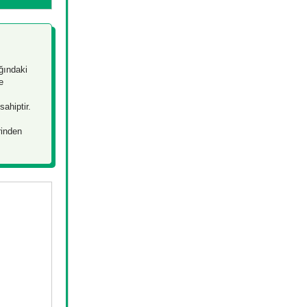
ığındaki
e
ahiptir.
rinden