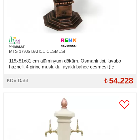
MTS 17905 BAHCE CESMESI
119x81x81 cm alüminyum döküm, Osmanlı tipi, lavabo
hazneli, 4 pirinç musluklu, ayaklı bahçe çeşmesi (İç
bağlantılar takılıdır)
54.228
KDV Dahil