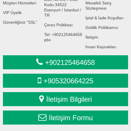
Müşteri Hizmetleri
Mesafeli Satış
Kodu:34522
Sözleşmesi
Esenyurt / İstanbul /
VIP Üyelik
TR
İptal & İade Koşulları
Güvenliğiniz "SSL"
Çerez Politikası
Gizlilik Politikamız
Tel: +902125464658
İletişim
pbx
İnsan Kaynakları
+902125464658
+905320664225
İletişim Bilgileri
İletişim Formu