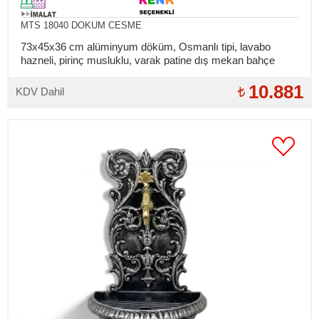
MTS 18040 DOKUM CESME
73x45x36 cm alüminyum döküm, Osmanlı tipi, lavabo
hazneli, pirinç musluklu, varak patine dış mekan bahçe
duvar çeşmesi
10.881
KDV Dahil