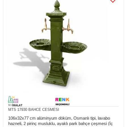
MTS 17930 BAHCE CESMESI
106x32x77 cm alüminyum döküm, Osmanlı tipi, lavabo
hazneli, 2 pirinç musluklu, ayaklı park bahçe çeşmesi (İç