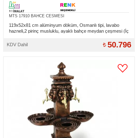
MTS 17910 BAHCE CESMESI
119x52x81 cm alüminyum döküm, Osmanlı tipi, lavabo
hazneli,2 pirinç musluklu, ayaklı bahçe meydan çeşmesi (İç
bağlantılar takılıdır)
50.796
KDV Dahil