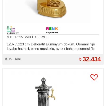
MTS 17895 BAHCE CESMESI
120x55x23 cm Dekoratif alüminyum döküm, Osmanlı tipi,
lavabo hazneli, pirinç musluklu, ayaklı bahçe çeşmesi (İç
bağlantılar takılıdır)
32.434
KDV Dahil