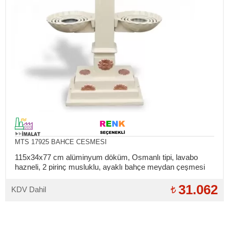
MTS 17925 BAHCE CESMESI
115x34x77 cm alüminyum döküm, Osmanlı tipi, lavabo
hazneli, 2 pirinç musluklu, ayaklı bahçe meydan çeşmesi
(İç bağlantılar takılıdır)
31.062
KDV Dahil