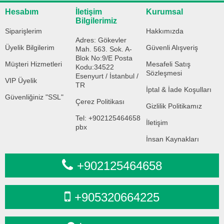
Hesabım
İletişim
Kurumsal
Bilgilerimiz
Siparişlerim
Hakkımızda
Adres: Gökevler
Üyelik Bilgilerim
Güvenli Alışveriş
Mah. 563. Sok. A-
Blok No:9/E Posta
Müşteri Hizmetleri
Mesafeli Satış
Kodu:34522
Sözleşmesi
Esenyurt / İstanbul /
VIP Üyelik
TR
İptal & İade Koşulları
Güvenliğiniz "SSL"
Çerez Politikası
Gizlilik Politikamız
Tel: +902125464658
İletişim
pbx
İnsan Kaynakları
+902125464658
+905320664225