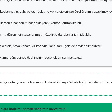
er. Çok daha uzun ömürlüdürler ve dış mekanın nemli koşullarına tam uyuml
L kodlarında (siyah, beyaz, eskitme vb.) projelerinize özel üretim yapabilmekte
erseniz haricen minder ekleyerek konforu artırabilirsiniz.
a düzeni için tasarlanmıştır, özellikle dar alanlar için idealdir.
 olarak, hava kabarcıklı koruyucularla sarılı şekilde sevk edilmektedir.
abrikamız bünyesinde özel indirim seçenekleri sunmaktayız.
r için site içi arama bölümünü kullanabilir veya WhatsApp üzerinden uzman 
alara indirimli toptan satışımız mevcuttur