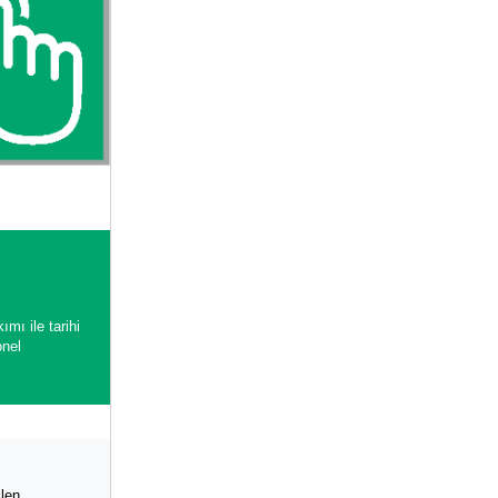
mı ile tarihi
onel
ilen