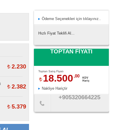
Ödeme Seçenekleri için tıklayınız..
Hızlı Fiyat Teklifi Al...
TOPTAN FİYATI
2.230
Toptan Satış Fiyatı
18.500
,00
KDV
Hariç
i
2.382
Nakliye Hariçtir
+905320664225
5.379