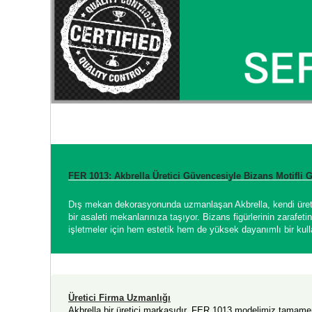
FER 1013: Akbrella Üretici Güvencesiyle Bizans Motifli
Dış mekan dekorasyonunda uzmanlaşan Akbrella, kendi üretim 
bir asaleti mekanlarınıza taşıyor. Bizans figürlerinin zarafet
işletmeler için hem estetik hem de yüksek dayanımlı bir kul
Üretici Firma Uzmanlığı
Akbrella bir üretici markasıdır. FER 1013 modelimiz tamam