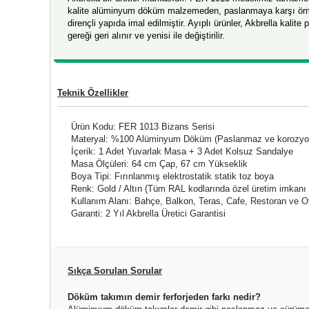
kalite alüminyum döküm malzemeden, paslanmaya karşı öm
dirençli yapıda imal edilmiştir. Ayıplı ürünler, Akbrella kalite p
gereği geri alınır ve yenisi ile değiştirilir.
Teknik Özellikler
Ürün Kodu: FER 1013 Bizans Serisi
Materyal: %100 Alüminyum Döküm (Paslanmaz ve korozyon
İçerik: 1 Adet Yuvarlak Masa + 3 Adet Kolsuz Sandalye
Masa Ölçüleri: 64 cm Çap, 67 cm Yükseklik
Boya Tipi: Fırınlanmış elektrostatik statik toz boya
Renk: Gold / Altın (Tüm RAL kodlarında özel üretim imkanı
Kullanım Alanı: Bahçe, Balkon, Teras, Cafe, Restoran ve Ot
Garanti: 2 Yıl Akbrella Üretici Garantisi
Sıkça Sorulan Sorular
Döküm takımın demir ferforjeden farkı nedir?