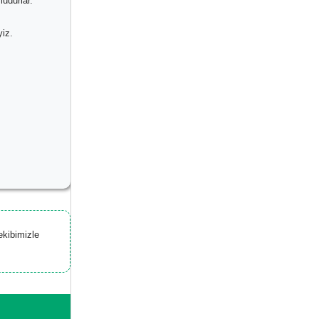
udurlar.
yiz.
ekibimizle