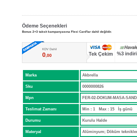
Ödeme Seçenekleri
Bonus 2+3 taksit kampanyasına Flexi Card'lar dahil değildir.
KDV Dahil
%3 indir
0
Tek Çekim
,00
Marka
Akbrella
Sku
0000000826
Mpn
FER-02-DOKUM-MASA-SAN
Teslimat Zamanı
Min : 1 Max : 15 İş günü
Durumu
Kurulu Halde
Materyal
Alüminyum; Döküm teknikleri