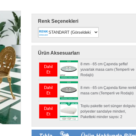
Renk Seçenekleri
Ürün Aksesuarları
8 mm - 65 cm Çapında şeffaf
Dahil
yuvarlak masa camı (Temperli ve
Et
Rodajlı)
Dahil
8 mm - 65 cm Çapında füme renkl
Et
masa camı (Temperli ve Rodajlı)
Toplu pakette sert sünger dolgulu
Dahil
polyester sandalye minderi,
Et
Paketteki minder sayısı: 2