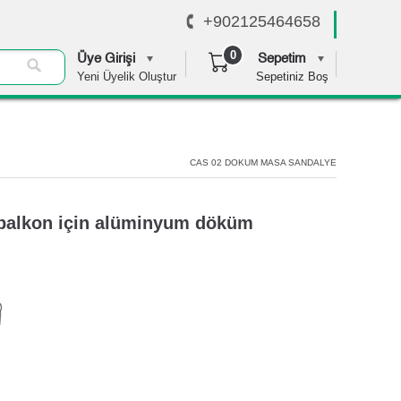
+902125464658
0
Üye Girişi
Sepetim
Yeni Üyelik Oluştur
Sepetiniz Boş
0,00 TL
CAS 02 DOKUM MASA SANDALYE
 balkon için alüminyum döküm