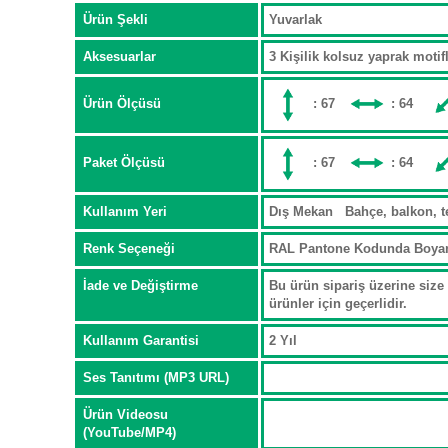
Ürün Şekli
Yuvarlak
Aksesuarlar
3 Kişilik kolsuz yaprak mot
Ürün Ölçüsü
: 67
: 64
Paket Ölçüsü
: 67
: 64
Kullanım Yeri
Dış Mekan Bahçe, balkon, t
Renk Seçeneği
RAL Pantone Kodunda Boya
İade ve Değiştirme
Bu ürün sipariş üzerine size 
ürünler için geçerlidir.
Kullanım Garantisi
2 Yıl
Ses Tanıtımı (MP3 URL)
Ürün Videosu
(YouTube/MP4)