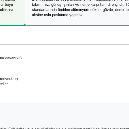
ür boyu
takımımız, güneş ışınları ve neme karşı tam dirençlidir.
olitikası
standartlarında üretilen alüminyum döküm gövde, demir ferf
aksine asla paslanma yapmaz.
a dayanıklı)
 mevcuttur)
eller