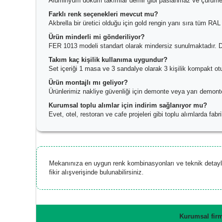
Alüminyum döküm takımlar demir gibi paslanmaz ve çürümezl
Farklı renk seçenekleri mevcut mu?
Akbrella bir üretici olduğu için gold rengin yanı sıra tüm RA
Ürün minderli mi gönderiliyor?
FER 1013 modeli standart olarak mindersiz sunulmaktadır. Dil
Takım kaç kişilik kullanıma uygundur?
Set içeriği 1 masa ve 3 sandalye olarak 3 kişilik kompakt oturm
Ürün montajlı mı geliyor?
Ürünlerimiz nakliye güvenliği için demonte veya yarı demonte
Kurumsal toplu alımlar için indirim sağlanıyor mu?
Evet, otel, restoran ve cafe projeleri gibi toplu alımlarda f
Mekanınıza en uygun renk kombinasyonları ve teknik detayla
fikir alışverişinde bulunabilirsiniz.
Kurumsal firm