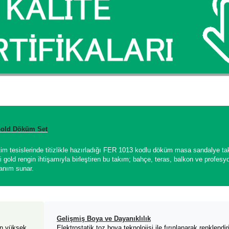
 Gold Döküm Set
tesislerinde titizlikle hazırladığı FER 1013 kodlu döküm masa sandalye takı
ini gold rengin ihtişamıyla birleştiren bu takım; bahçe, teras, balkon ve profesy
lanım sunar.
Gelişmiş Boya ve Dayanıklılık
en yüksek
Elektrostatik toz boya teknolojisi ile fırınlanarak renklendir