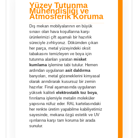
Yüzey Tutunma
Mühendisliği ve
Atmosferik Koruma
Dış mekan mobilyalarının en büyük
sınavı olan hava koşullarına karşı
ürünlerimizi çift aşamalı bir hazırlık
süreciyle zırhlıyoruz. Dökümden çıkan
her parça, metal yüzeyindeki oksit
tabakasını temizleyen ve boya için
tutunma alanları yaratan
misket
kumlama
işlemine tabi tutulur. Hemen
ardından uygulanan
asit daldırma
banyoları, metal gözeneklerini kimyasal
olarak arındırarak kusursuz bir zemin
hazırlar. Final aşamasında uygulanan
yüksek kaliteli
elektrostatik toz boya
,
fırınlama işlemiyle metalin moleküler
yapısına nüfuz eder. RAL kartelasındaki
her renkte üretim yapabilme kabiliyetimiz
sayesinde, mekana özgü estetik ve UV
ışınlarına karşı tam koruma bir arada
sunulur.