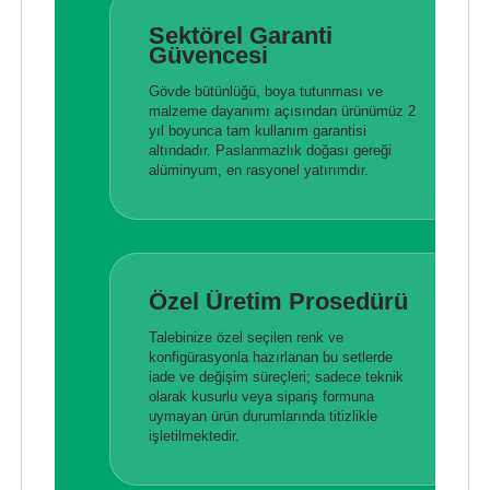
Sektörel Garanti
Güvencesi
Gövde bütünlüğü, boya tutunması ve
malzeme dayanımı açısından ürünümüz 2
yıl boyunca tam kullanım garantisi
altındadır. Paslanmazlık doğası gereği
alüminyum, en rasyonel yatırımdır.
Özel Üretim Prosedürü
Talebinize özel seçilen renk ve
konfigürasyonla hazırlanan bu setlerde
iade ve değişim süreçleri; sadece teknik
olarak kusurlu veya sipariş formuna
uymayan ürün durumlarında titizlikle
işletilmektedir.