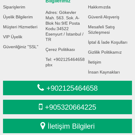
Bilgilerimiz
Siparişlerim
Hakkımızda
Adres: Gökevler
Üyelik Bilgilerim
Güvenli Alışveriş
Mah. 563. Sok. A-
Blok No:9/E Posta
Müşteri Hizmetleri
Mesafeli Satış
Kodu:34522
Sözleşmesi
Esenyurt / İstanbul /
VIP Üyelik
TR
İptal & İade Koşulları
Güvenliğiniz "SSL"
Çerez Politikası
Gizlilik Politikamız
Tel: +902125464658
İletişim
pbx
İnsan Kaynakları
+902125464658
+905320664225
İletişim Bilgileri