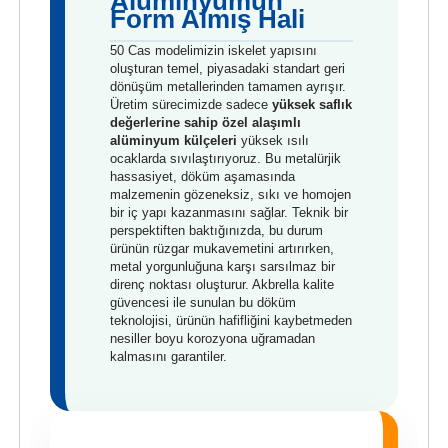
Alüminyumun
Form Almış Hali
50 Cas modelimizin iskelet yapısını
oluşturan temel, piyasadaki standart geri
dönüşüm metallerinden tamamen ayrışır.
Üretim sürecimizde sadece
yüksek saflık
değerlerine sahip özel alaşımlı
alüminyum külçeleri
yüksek ısılı
ocaklarda sıvılaştırıyoruz. Bu metalürjik
hassasiyet, döküm aşamasında
malzemenin gözeneksiz, sıkı ve homojen
bir iç yapı kazanmasını sağlar. Teknik bir
perspektiften baktığınızda, bu durum
ürünün rüzgar mukavemetini artırırken,
metal yorgunluğuna karşı sarsılmaz bir
direnç noktası oluşturur. Akbrella kalite
güvencesi ile sunulan bu döküm
teknolojisi, ürünün hafifliğini kaybetmeden
nesiller boyu korozyona uğramadan
kalmasını garantiler.