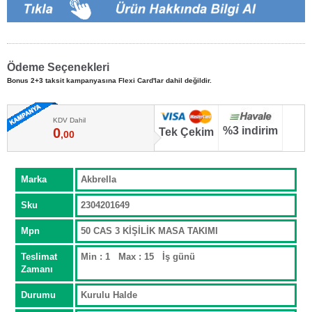
Ödeme Seçenekleri
Bonus 2+3 taksit kampanyasına Flexi Card'lar dahil değildir.
KDV Dahil
%3 indirim
0
Tek Çekim
,00
Marka
Akbrella
Sku
2304201649
Mpn
50 CAS 3 KİŞİLİK MASA TAKIMI
Teslimat
Min : 1 Max : 15 İş günü
Zamanı
Durumu
Kurulu Halde