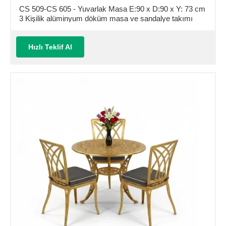
CS 509-CS 605 - Yuvarlak Masa E:90 x D:90 x Y: 73 cm
3 Kişilik alüminyum döküm masa ve sandalye takımı
(Mindersiz Fiyatı)
Hızlı Teklif Al