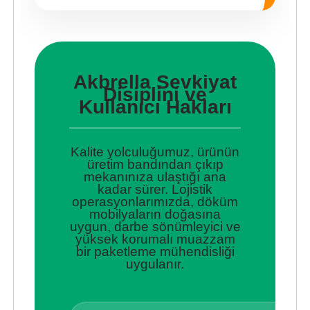
Akbrella Sevkiyat
Disiplini ve
Kullanıcı Hakları
Kalite yolculuğumuz, ürünün
üretim bandından çıkıp
mekanınıza ulaştığı ana
kadar sürer. Lojistik
operasyonlarımızda, döküm
mobilyaların doğasına
uygun, darbe sönümleyici ve
yüksek korumalı muazzam
bir paketleme mühendisliği
uygulanır.