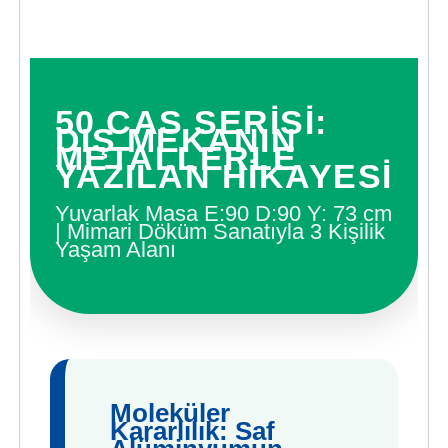
50 CAS SERİSİ:
DIŞ MEKANIN
METALLERLE
YAZILAN HİKAYESİ
Yuvarlak Masa E:90 D:90 Y: 73 cm
| Mimari Döküm Sanatıyla 3 Kişilik
Yaşam Alanı
Moleküler
Kararlılık: Saf