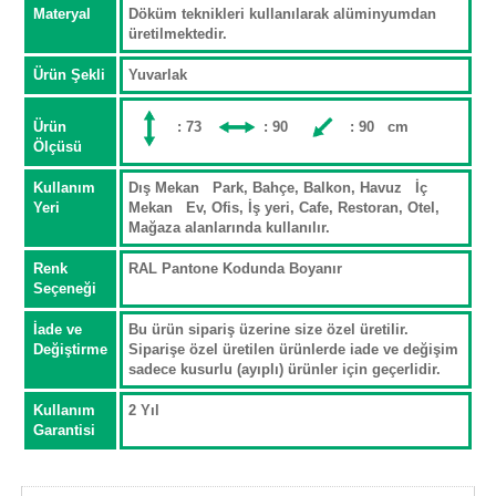
Materyal
Döküm teknikleri kullanılarak alüminyumdan
üretilmektedir.
Ürün Şekli
Yuvarlak
Ürün
: 73
: 90
: 90 cm
Ölçüsü
Kullanım
Dış Mekan Park, Bahçe, Balkon, Havuz İç
Yeri
Mekan Ev, Ofis, İş yeri, Cafe, Restoran, Otel,
Mağaza alanlarında kullanılır.
Renk
RAL Pantone Kodunda Boyanır
Seçeneği
İade ve
Bu ürün sipariş üzerine size özel üretilir.
Değiştirme
Siparişe özel üretilen ürünlerde iade ve değişim
sadece kusurlu (ayıplı) ürünler için geçerlidir.
Kullanım
2 Yıl
Garantisi