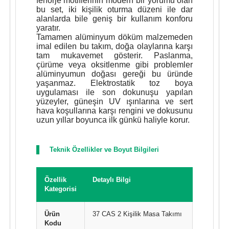
ferforje motiflerinin modern bir yorumu olan
bu set, iki kişilik oturma düzeni ile dar
alanlarda bile geniş bir kullanım konforu
yaratır.
Tamamen alüminyum döküm malzemeden
imal edilen bu takım, doğa olaylarına karşı
tam mukavemet gösterir. Paslanma,
çürüme veya oksitlenme gibi problemler
alüminyumun doğası gereği bu üründe
yaşanmaz. Elektrostatik toz boya
uygulaması ile son dokunuşu yapılan
yüzeyler, güneşin UV ışınlarına ve sert
hava koşullarına karşı rengini ve dokusunu
uzun yıllar boyunca ilk günkü haliyle korur.
Teknik Özellikler ve Boyut Bilgileri
Özellik
Detaylı Bilgi
Kategorisi
Ürün
37 CAS 2 Kişilik Masa Takımı
Kodu