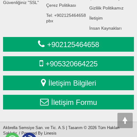
Güvenliğiniz "SSL"
Çerez Politikası
Gizlilik Politikamız
Tel: +902125464658
İletişim
pbx
İnsan Kaynakları
+902125464658
+905320664225
İletişim Bilgileri
İletişim Formu
Akbrella Semsiye San. ve Tic. A.S | Tasarım © 2026 Tüm Hakları
Saklıdır. / Powered By Linesis