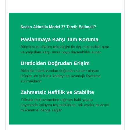
Neden Akbrella Model 37 Tercih Edilmeli?
Paslanmaya Karşı Tam Koruma
Alüminyum döküm teknolojisi ile dış mekandaki nem
ve yağışlara karşı ömür boyu dayanıklılık sunar.
Üreticiden Doğrudan Erişim
Akbrella fabrikasından doğrudan sizlere ulaşan
ürünler, en yüksek kaliteyi en avantajlı fiyatlarla
sunmaktadır.
Zahmetsiz Hafiflik ve Stabilite
Yüksek mukavemetine rağmen hafif yapısı
sayesinde kolayca taşınabilirken, tek ayaklı tasarımı
mükemmel denge sağlar.