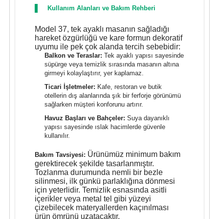
Kullanım Alanları ve Bakım Rehberi
Model 37, tek ayaklı masanın sağladığı
hareket özgürlüğü ve kare formun dekoratif
uyumu ile pek çok alanda tercih sebebidir:
Balkon ve Teraslar:
Tek ayaklı yapısı sayesinde
süpürge veya temizlik sırasında masanın altına
girmeyi kolaylaştırır, yer kaplamaz.
Ticari İşletmeler:
Kafe, restoran ve butik
otellerin dış alanlarında şık bir ferforje görünümü
sağlarken müşteri konforunu artırır.
Havuz Başları ve Bahçeler:
Suya dayanıklı
yapısı sayesinde ıslak hacimlerde güvenle
kullanılır.
Ürünümüz minimum bakım
Bakım Tavsiyesi:
gerektirecek şekilde tasarlanmıştır.
Tozlanma durumunda nemli bir bezle
silinmesi, ilk günkü parlaklığına dönmesi
için yeterlidir. Temizlik esnasında asitli
içerikler veya metal tel gibi yüzeyi
çizebilecek materyallerden kaçınılması
ürün ömrünü uzatacaktır.