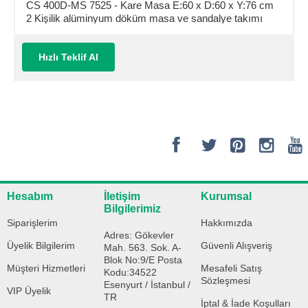
CS 400D-MS 7525 - Kare Masa E:60 x D:60 x Y:76 cm
2 Kişilik alüminyum döküm masa ve sandalye takımı
(Mindersiz Fiyatı)
Hızlı Teklif Al
Hesabım
İletişim
Kurumsal
Bilgilerimiz
Siparişlerim
Hakkımızda
Adres: Gökevler
Üyelik Bilgilerim
Güvenli Alışveriş
Mah. 563. Sok. A-
Blok No:9/E Posta
Müşteri Hizmetleri
Mesafeli Satış
Kodu:34522
Sözleşmesi
Esenyurt / İstanbul /
VIP Üyelik
TR
İptal & İade Koşulları