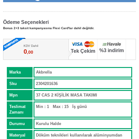
Ödeme Seçenekleri
Bonus 2+3 taksit kampanyasına Flexi Card'lar dahil değildir.
KDV Dahil
%3 indirim
0
Tek Çekim
,00
Marka
Akbrella
Sku
2304201636
Mpn
37 CAS 2 KİŞİLİK MASA TAKIMI
Teslimat
Min : 1 Max : 15 İş günü
Zamanı
Durumu
Kurulu Halde
Materyal
Döküm teknikleri kullanılarak alüminyumdan