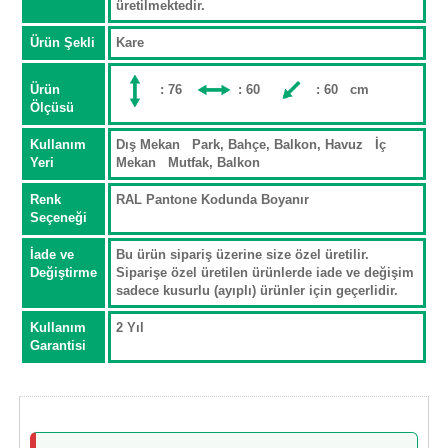
üretilmektedir.
Ürün Şekli
Kare
Ürün
: 76
: 60
: 60 cm
Ölçüsü
Kullanım
Dış Mekan Park, Bahçe, Balkon, Havuz İç
Yeri
Mekan Mutfak, Balkon
Renk
RAL Pantone Kodunda Boyanır
Seçeneği
İade ve
Bu ürün sipariş üzerine size özel üretilir.
Değiştirme
Siparişe özel üretilen ürünlerde iade ve değişim
sadece kusurlu (ayıplı) ürünler için geçerlidir.
Kullanım
2 Yıl
Garantisi