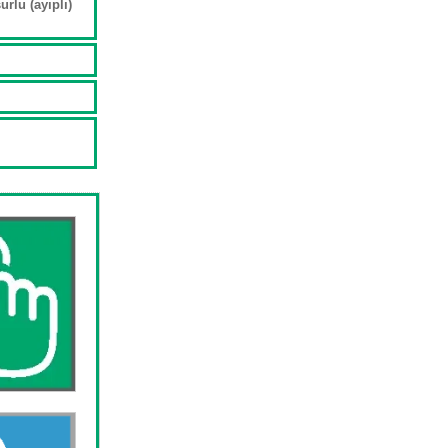
rlu (ayıplı)