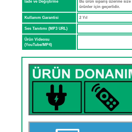
İade ve Değiştirme
Bu ürün sipariş üzerine size 
ürünler için geçerlidir.
Kullanım Garantisi
2 Yıl
Ses Tanıtımı (MP3 URL)
Ürün Videosu
(YouTube/MP4)