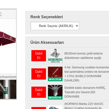
Renk Seçenekleri
Ürün Aksesuarları
Dahil
Ø100mm borulu çelik betona
Et
dübellenen sabitleme ayağı
4 Ad. Samsung uzaktan kumandal
Dahil
led aydınlatma ünitesi ek donanı
Et
+ 2 Priz (KABLO DONANIMI
DAHİLDİR)
Elektrik kablo donanımı HARİÇ,
Dahil
Topraklı priz ilavesi (EK
Et
DONANIM)
(KORMAS Marka 220 Volt DC
Motor) Uzaktan kumanda ile