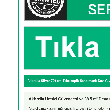
Akbrella Silver 700 cm Teleskopik Şanzımanlı Dev Yu
Akbrella Üretici Güvencesi ve 38.5 m² Deva
Akbrella markasının mühendislik zirvesini temsil eden 7