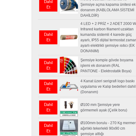
Dahil
Şemsiye açma kapama ünitesi ek
Et
donanım (KABLOLAMA SİSTEMİ
DAHİLDİR)
4 LED + 2 PRİZ + 2 ADET 2000 
Infrared karbon filament uzaktan
Dahil
kumanda sistemli 4 karede güç
Et
ayarlı, IP55 dijital termostat zama
ayarlı elektrikli şemsiye ısıtıcı (EK
DONANIM)
Şemsiye komple gövde boyama
Dahil
işlemi ek donanım (RAL
Et
PANTONE - Elektrostatik Boya)
4 Kanat üzeri serigrafi logo baskı
Dahil
uygulama ve Kalıp bedelleri dahil
Et
(Donanım)
Dahil
Ø100 mm Şemsiye yere
Et
görmemeli ayak (Çelik boru)
Ø100mm borulu - 270 Kg mermer
Dahil
ağırlıklı tekerlekli 90x90 cm
Et
şemsiye altlığı