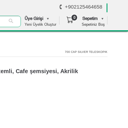
+902125464658
0
Üye Girişi
Sepetim
Yeni Üyelik Oluştur
Sepetiniz Boş
0,00 TL
700 CAP SILVER TELESKOPIK
mli, Cafe şemsiyesi, Akrilik