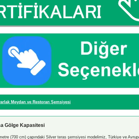
varlak Meydan ve Restoran Şemsiyesi
sa Gölge Kapasitesi
 metre (700 cm) çapındaki Silver
teras şemsiyesi
modelimiz, Türkiye ve Avrup