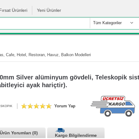
Fırsat Ürünleri
Yeni Ürünler
Tüm Kategoriler
s, Cafe, Hotel, Restoran, Havuz, Balkon Modelleri
mm Silver alüminyum gövdeli, Teleskopik siste
itleyici ayak hariçtir).
Yorum Yap
ESKOPIK
Ürün Yorumları (0)
Kargo Bilgilendirme