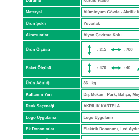
Durumu
Kurulu Halde
Materyal
Alüminyum Gövde - Akrili
Ürün Şekli
Yuvarlak
Aksesuarlar
Alyan Çevirme Kolu
Ürün Ölçüsü
: 215
: 700
Paket Ölçüsü
: 470
: 40
Ürün Ağırlığı
86 kg
Kullanım Yeri
Dış Mekan Park, Bahçe, 
Renk Seçeneği
AKRILIK KARTELA
Logo Uygulama
Logo Uygulanır
Ek Donanımlar
Elektrik Donanımı, Led Aydı