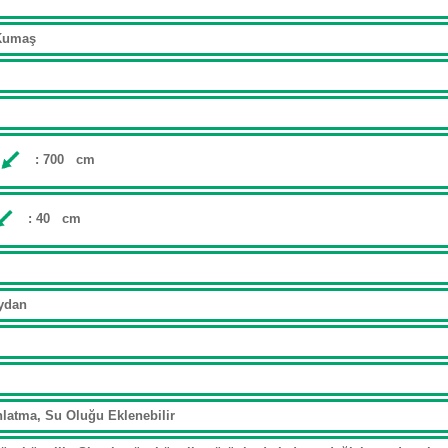
k Kumaş
: 700 cm
: 40 cm
Meydan
nlatma, Su Oluğu Eklenebilir