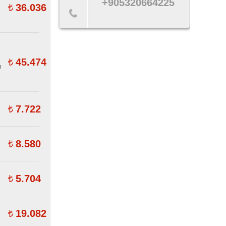
+905320664225
36.036
W
45.474
n
7.722
8.580
5.704
19.082