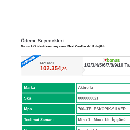
Ödeme Seçenekleri
Bonus 2+3 taksit kampanyasına Flexi Card'lar dahil değildir.
KDV Dahil
1/2/3/4/5/6/7/8/9/10 Ta
102.354
,26
Marka
Akbrella
Sku
0000000021
Mpn
700--TELESKOPIK-SILVER
Teslimat Zamanı
Min : 1 Max : 15 İş günü