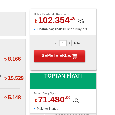
Online Perakende Birim Fiyatı
102.354
,26
KDV
Dahil
Ödeme Seçenekleri için tıklayınız..
Adet
SEPETE EKLE
8.166
ı
TOPTAN FİYATI
m
15.529
Toptan Satış Fiyatı
71.480
5.148
,00
KDV
Hariç
Nakliye Hariçtir