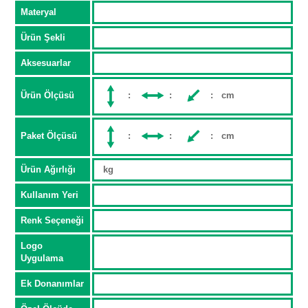
Materyal
Ürün Şekli
Aksesuarlar
Ürün Ölçüsü
:
:
: cm
Paket Ölçüsü
:
:
: cm
Ürün Ağırlığı
kg
Kullanım Yeri
Renk Seçeneği
Logo
Uygulama
Ek Donanımlar