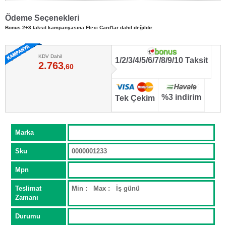
Ödeme Seçenekleri
Bonus 2+3 taksit kampanyasına Flexi Card'lar dahil değildir.
KDV Dahil
1/2/3/4/5/6/7/8/9/10 Taksit
2.763
,60
%3 indirim
Tek Çekim
Marka
Sku
0000001233
Mpn
Teslimat
Min : Max : İş günü
Zamanı
Durumu