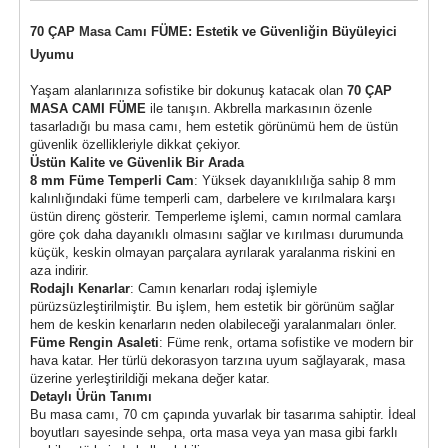
70 ÇAP
Masa Camı
FÜME: Estetik ve Güvenliğin Büyüleyici
Uyumu
Yaşam alanlarınıza sofistike bir dokunuş katacak olan
70 ÇAP
MASA CAMI FÜME
ile tanışın. Akbrella markasının özenle
tasarladığı bu masa camı, hem estetik görünümü hem de üstün
güvenlik özellikleriyle dikkat çekiyor.
Üstün Kalite ve Güvenlik Bir Arada
8 mm Füme Temperli Cam
: Yüksek dayanıklılığa sahip 8 mm
kalınlığındaki füme temperli cam, darbelere ve kırılmalara karşı
üstün direnç gösterir. Temperleme işlemi, camın normal camlara
göre çok daha dayanıklı olmasını sağlar ve kırılması durumunda
küçük, keskin olmayan parçalara ayrılarak yaralanma riskini en
aza indirir.
Rodajlı Kenarlar
: Camın kenarları rodaj işlemiyle
pürüzsüzleştirilmiştir. Bu işlem, hem estetik bir görünüm sağlar
hem de keskin kenarların neden olabileceği yaralanmaları önler.
Füme Rengin Asaleti
: Füme renk, ortama sofistike ve modern bir
hava katar. Her türlü dekorasyon tarzına uyum sağlayarak, masa
üzerine yerleştirildiği mekana değer katar.
Detaylı Ürün Tanımı
Bu masa camı, 70 cm çapında yuvarlak bir tasarıma sahiptir. İdeal
boyutları sayesinde sehpa, orta masa veya yan masa gibi farklı