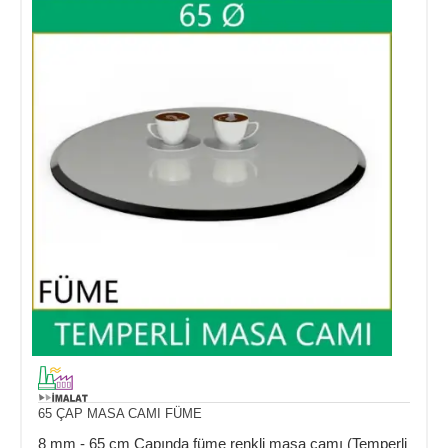
65 ÇAP MASA CAMI FÜME
8 mm - 65 cm Çapında füme renkli masa camı (Temperli