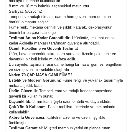
mobilya türlerinde kullanılabilir.
8 mm ve 10 mm kalınlık seçenekleri mevcuttur.
Sarfiyat
: 5.625cm2
Temperli ve rodajlı olması, camın hem güvenli hem de uzun
ömürlü olmasını sağlar.
Füme renk, mekana derinlik ve şıklık katarak, dekorasyonun
önemli bir parçası haline gelir.
Teslimat Anına Kadar Garantilidir
: Ürününüz, teslimat anına
kadar Akbrella markası tarafından güvence altındadır.
Özenli Paketleme ve Güvenli Teslimat
Ürün, hava kabarcıklı pıtırcıklara sarılarak özenle paketlenir ve
dayanıklı bir koli içinde muhafaza edilir.
Bu sayede, taşıma sırasında herhangi bir hasar görmesi engellenir
ve size güvenli bir şekilde ulaştırılır.
Neden 70 ÇAP MASA CAMI FÜME?
Estetik ve Modern Görünüm
: Füme rengi ve yuvarlak tasarımıyla
mekana şıklık katar.
Üstün Güvenlik
: Temperli cam ve rodajlı kenarlar sayesinde
güvenli bir kullanım sunar.
Dayanıklılık
: 8 mm kalınlığıyla uzun ömürlü ve dayanıklıdır.
Çok Yönlü Kullanım
: Farklı mobilya türlerinde ve mekanlarda
kullanılabilir.
Akbrella Güvencesi
: Kaliteli malzeme ve özenli işçilikle
üretilmiştir.
Teslimat Garantisi
: Müşteri memnuniyetini ön planda tutan