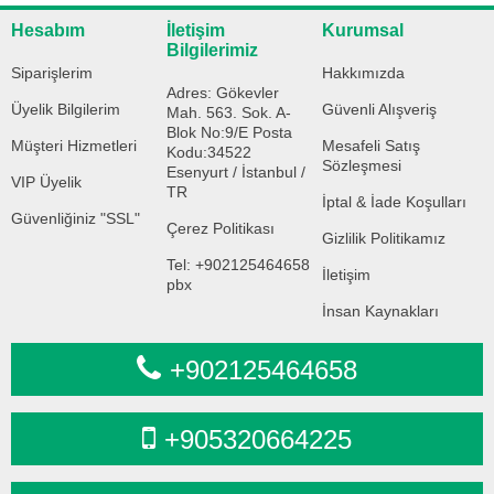
Hesabım
İletişim
Kurumsal
Bilgilerimiz
Siparişlerim
Hakkımızda
Adres: Gökevler
Üyelik Bilgilerim
Güvenli Alışveriş
Mah. 563. Sok. A-
Blok No:9/E Posta
Müşteri Hizmetleri
Mesafeli Satış
Kodu:34522
Sözleşmesi
Esenyurt / İstanbul /
VIP Üyelik
TR
İptal & İade Koşulları
Güvenliğiniz "SSL"
Çerez Politikası
Gizlilik Politikamız
Tel: +902125464658
İletişim
pbx
İnsan Kaynakları
+902125464658
+905320664225