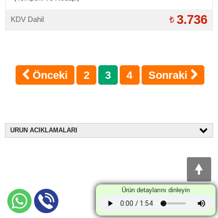
3.736
KDV Dahil
Önceki
2
3
4
Sonraki
URUN ACIKLAMALARI
Ürün detaylarını dinleyin