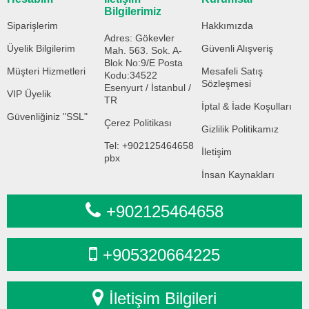
Bilgilerimiz
Siparişlerim
Hakkımızda
Adres: Gökevler
Üyelik Bilgilerim
Güvenli Alışveriş
Mah. 563. Sok. A-
Blok No:9/E Posta
Müşteri Hizmetleri
Mesafeli Satış
Kodu:34522
Sözleşmesi
Esenyurt / İstanbul /
VIP Üyelik
TR
İptal & İade Koşulları
Güvenliğiniz "SSL"
Çerez Politikası
Gizlilik Politikamız
Tel: +902125464658
İletişim
pbx
İnsan Kaynakları
+902125464658
+905320664225
İletişim Bilgileri