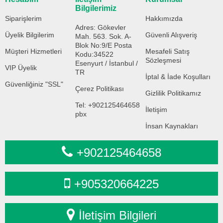
Bilgilerimiz
Siparişlerim
Hakkımızda
Adres: Gökevler
Üyelik Bilgilerim
Güvenli Alışveriş
Mah. 563. Sok. A-
Blok No:9/E Posta
Müşteri Hizmetleri
Mesafeli Satış
Kodu:34522
Sözleşmesi
Esenyurt / İstanbul /
VIP Üyelik
TR
İptal & İade Koşulları
Güvenliğiniz "SSL"
Çerez Politikası
Gizlilik Politikamız
Tel: +902125464658
İletişim
pbx
İnsan Kaynakları
+902125464658
+905320664225
İletişim Bilgileri