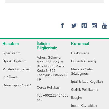
Hesabım
İletişim
Kurumsal
Bilgilerimiz
Siparişlerim
Hakkımızda
Adres: Gökevler
Üyelik Bilgilerim
Güvenli Alışveriş
Mah. 563. Sok. A-
Blok No:9/E Posta
Müşteri Hizmetleri
Mesafeli Satış
Kodu:34522
Sözleşmesi
Esenyurt / İstanbul /
VIP Üyelik
TR
İptal & İade Koşulları
Güvenliğiniz "SSL"
Çerez Politikası
Gizlilik Politikamız
Tel: +902125464658
İletişim
pbx
İnsan Kaynakları