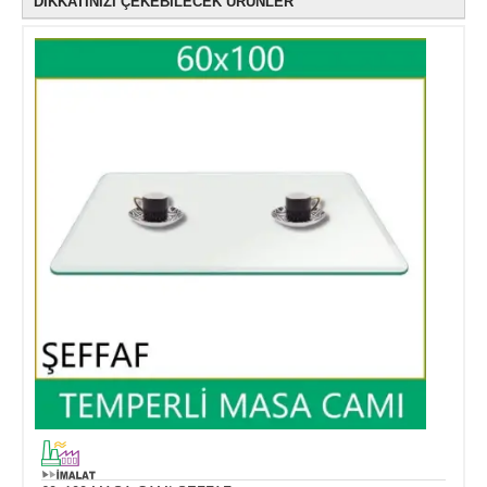
DİKKATİNİZİ ÇEKEBİLECEK ÜRÜNLER