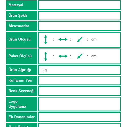
Materyal
Ürün Şekli
Aksesuarlar
Ürün Ölçüsü
:
:
: cm
Paket Ölçüsü
:
:
: cm
Ürün Ağırlığı
kg
Kullanım Yeri
Renk Seçeneği
Logo
Uygulama
Ek Donanımlar