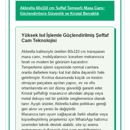
Akbrella 60x110 cm Şeffaf Temperli Masa Camı:
Güçlendirilmiş Güvenlik ve Kristal Berraklık
Yüksek Isıl İşlemle Güçlendirilmiş Şeffaf
Cam Teknolojisi
Akbrella kalitesiyle üretilen 60x110 cm transparan
masa camı, mobilyalarınızı korurken mekanınıza
ferah ve modern bir görünüm kazandırır.
Temperleme işlemi sayesinde normal camlara
oranla darbelere karşı kat kat daha dayanıklı hale
getirilmiştir. Kırılma durumunda küçük ve keskin
olmayan parçalara ayrılan yapısı, ev ve ofis
ortamlarında en üst düzey güvenliği garanti eder.
Kristal şeffaflığı masanızın altındaki ahşap veya
metal dokuyu net bir şekilde sergilemenize olanak
tanır. Ayıplı ürünler, Akbrella kalite politikası gereği
geri alınır ve yenisi ile değiştirilir.
Masanıza tam uyum sağlayacak farklı ebatlar veya
kişiselleştirilmiş projeleriniz için WhatsApp hattımız
üzerinden teknik destek alabilir, site içi arama
motorumuzu kullanarak tüm cam modellerimize