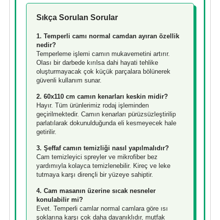
Sıkça Sorulan Sorular
1. Temperli camı normal camdan ayıran özellik
nedir?
Temperleme işlemi camın mukavemetini artırır.
Olası bir darbede kırılsa dahi hayati tehlike
oluşturmayacak çok küçük parçalara bölünerek
güvenli kullanım sunar.
2. 60x110 cm camın kenarları keskin midir?
Hayır. Tüm ürünlerimiz rodaj işleminden
geçirilmektedir. Camın kenarları pürüzsüzleştirilip
parlatılarak dokunulduğunda eli kesmeyecek hale
getirilir.
3. Şeffaf camın temizliği nasıl yapılmalıdır?
Cam temizleyici spreyler ve mikrofiber bez
yardımıyla kolayca temizlenebilir. Kireç ve leke
tutmaya karşı dirençli bir yüzeye sahiptir.
4. Cam masanın üzerine sıcak nesneler
konulabilir mi?
Evet. Temperli camlar normal camlara göre ısı
şoklarına karşı çok daha dayanıklıdır, mutfak