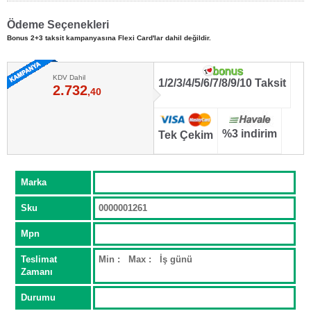
Ödeme Seçenekleri
Bonus 2+3 taksit kampanyasına Flexi Card'lar dahil değildir.
KDV Dahil
1/2/3/4/5/6/7/8/9/10 Taksit
2.732
,40
%3 indirim
Tek Çekim
Marka
Sku
0000001261
Mpn
Teslimat
Min : Max : İş günü
Zamanı
Durumu