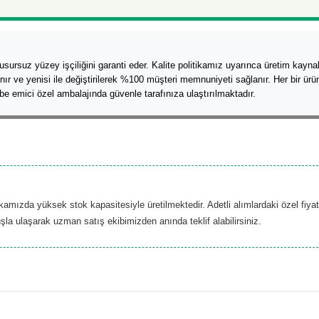
sursuz yüzey işçiliğini garanti eder. Kalite politikamız uyarınca üretim kayn
alınır ve yenisi ile değiştirilerek %100 müşteri memnuniyeti sağlanır. Her bir ü
 emici özel ambalajında güvenle tarafınıza ulaştırılmaktadır.
ikamızda yüksek stok kapasitesiyle üretilmektedir. Adetli alımlardaki özel fiya
şla ulaşarak uzman satış ekibimizden anında teklif alabilirsiniz.