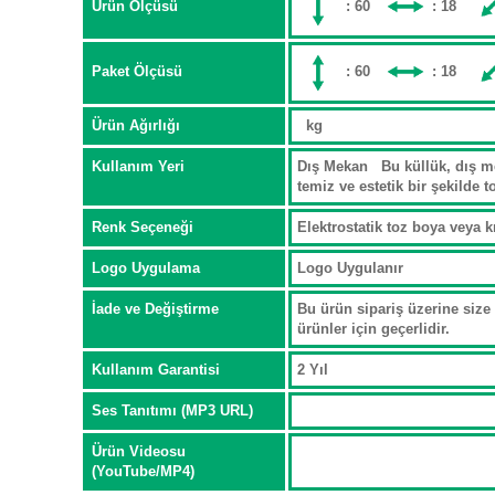
Ürün Ölçüsü
: 60
: 18
Paket Ölçüsü
: 60
: 18
Ürün Ağırlığı
kg
Kullanım Yeri
Dış Mekan Bu küllük, dış mek
temiz ve estetik bir şekilde 
Renk Seçeneği
Elektrostatik toz boya veya 
Logo Uygulama
Logo Uygulanır
İade ve Değiştirme
Bu ürün sipariş üzerine size 
ürünler için geçerlidir.
Kullanım Garantisi
2 Yıl
Ses Tanıtımı (MP3 URL)
Ürün Videosu
(YouTube/MP4)