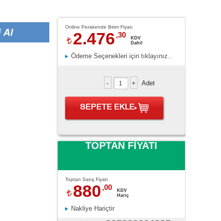
Online Perakende Birim Fiyatı
2.476
,30
KDV
Dahil
Ödeme Seçenekleri için tıklayınız..
Adet
SEPETE EKLE
TOPTAN FİYATI
Toptan Satış Fiyatı
880
,00
KDV
Hariç
Nakliye Hariçtir