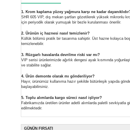
1. Krom kaplama yüzey yağmura karşı ne kadar dayanıklıdır
SHR 605 VIP, dış mekan şartları gözetilerek yüksek mikronlu krom
için periyodik olarak yumuşak bir bezle kurulanması önerilir.
2. Ürünün iç haznesi nasıl temizlenir?
Küllük bölümü pratik bir tasarıma sahiptir. Üst hazne kolayca boş
temizlenebilir.
3. Rüzgarlı havalarda devrilme riski var mı?
VIP serisi ürünlerimizde ağırlık dengesi ayak kısmında yoğunlaşt
ve stabilite sağlar.
4. Ürün demonte olarak mı gönderiliyor?
Hayır, ürünümüz kullanıma hazır şekilde bütünleşik yapıda gönde
başlayabilirsiniz.
5. Toplu alımlarda kargo süreci nasıl işliyor?
Fabrikamızda üretilen ürünler adetli alımlarda paletli sevkiyatla g
edilmektedir.
GÜNÜN FIRSATI