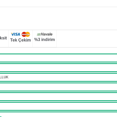
ksit
%3 indirim
Tek Çekim
KULLUK