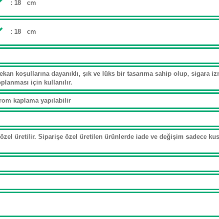
: 18 cm
: 18 cm
an koşullarına dayanıklı, şık ve lüks bir tasarıma sahip olup, sigara izm
toplanması için kullanılır.
krom kaplama yapılabilir
özel üretilir. Siparişe özel üretilen ürünlerde iade ve değişim sadece kusu