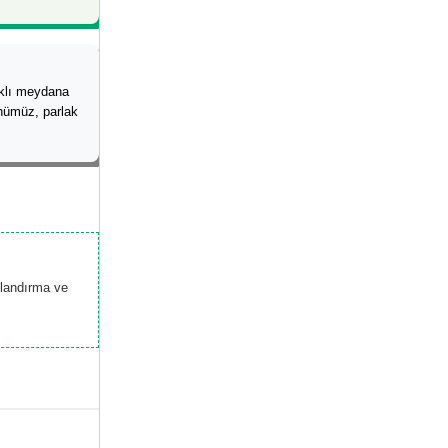
aklı meydana
rünümüz, parlak
tlandırma ve