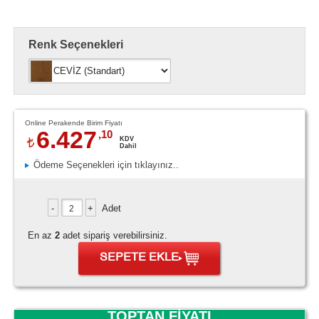
Renk Seçenekleri
Online Perakende Birim Fiyatı
6.427
,10
KDV
Dahil
Ödeme Seçenekleri için tıklayınız..
Adet
En az
2
adet sipariş verebilirsiniz.
SEPETE EKLE
TOPTAN FİYATI