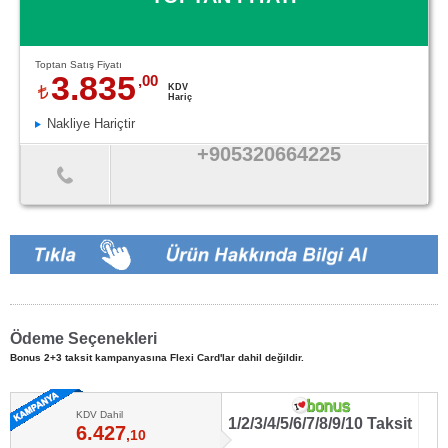
Toptan Satış Fiyatı
3.835
,00
KDV
Hariç
Nakliye Hariçtir
+905320664225
Ödeme Seçenekleri
Bonus 2+3 taksit kampanyasına Flexi Card'lar dahil değildir.
KDV Dahil
1/2/3/4/5/6/7/8/9/10 Taksit
6.427
,10