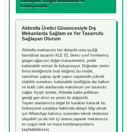
Sandalyesi: Gürgen Mukavemeti ve
Fonksiyonellik
Akbrella Üretici Güvencesiyle Dış
Mekanlarda Sağlam ve Yer Tasarrufu
Sağlayan Oturum
Akbrella markasının her detayda usta işçiliği
barındıran tasarımı KLE 02, birinci sınıf fırınlanmış
gürgen ağacının doğal mukavemetini, pratik
katlanabilir mimari ile buluşturuyor. Doğrudan üretici
firma kimliğimizle imal ettiğimiz bu model,
sarsılmaz çapraz ayak yapısı sayesinde yüksek
stabilite sunarken, katlanabilir özelliğiyle dar balkon
ve butik cafe alanlarında maksimum yer tasarrufu
sağlar. Ayıplı ürünler, Akbrella kalite politikası
gereği geri alınır ve yenisi ile değiştirilir.
Yaşam alanlarınıza doğal bir karakter katacak bu
fonksiyonel sandalye hakkında detaylı bilgi almak
için WhatsApp hattımız üzerinden teknik ekibimize
ulaşabilir ya da site içi arama yaparak mekanınıza
en uygun renk ve masa kombinasyonlarını
keşfedebilirsiniz.