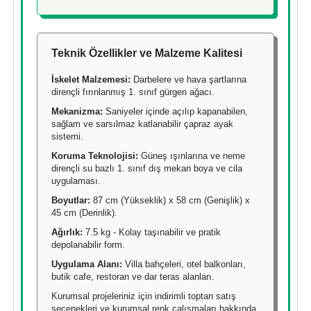
Teknik Özellikler ve Malzeme Kalitesi
İskelet Malzemesi:
Darbelere ve hava şartlarına
dirençli fırınlanmış 1. sınıf gürgen ağacı.
Mekanizma:
Saniyeler içinde açılıp kapanabilen,
sağlam ve sarsılmaz katlanabilir çapraz ayak
sistemi.
Koruma Teknolojisi:
Güneş ışınlarına ve neme
dirençli su bazlı 1. sınıf dış mekan boya ve cila
uygulaması.
Boyutlar:
87 cm (Yükseklik) x 58 cm (Genişlik) x
45 cm (Derinlik).
Ağırlık:
7.5 kg - Kolay taşınabilir ve pratik
depolanabilir form.
Uygulama Alanı:
Villa bahçeleri, otel balkonları,
butik cafe, restoran ve dar teras alanları.
Kurumsal projeleriniz için indirimli toptan satış
seçenekleri ve kurumsal renk çalışmaları hakkında