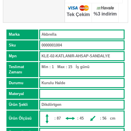
%3 indirim
Tek Çekim
Marka
Akbrella
Sku
0000001004
Mpn
KLE-02-KATLANIR-AHSAP-SANDALYE
Teslimat
Min : 1 Max : 15 İş günü
Zamanı
Durumu
Kurulu Halde
Materyal
Ürün Şekli
Dikdörtgen
Ürün Ölçüsü
: 87
: 45
: 56 cm