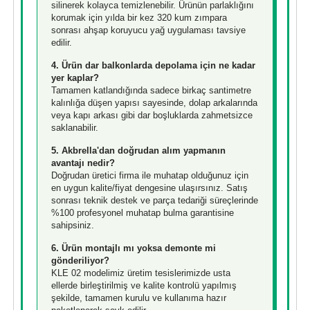
silinerek kolayca temizlenebilir. Ürünün parlaklığını
korumak için yılda bir kez 320 kum zımpara
sonrası ahşap koruyucu yağ uygulaması tavsiye
edilir.
4. Ürün dar balkonlarda depolama için ne kadar
yer kaplar?
Tamamen katlandığında sadece birkaç santimetre
kalınlığa düşen yapısı sayesinde, dolap arkalarında
veya kapı arkası gibi dar boşluklarda zahmetsizce
saklanabilir.
5. Akbrella'dan doğrudan alım yapmanın
avantajı nedir?
Doğrudan üretici firma ile muhatap olduğunuz için
en uygun kalite/fiyat dengesine ulaşırsınız. Satış
sonrası teknik destek ve parça tedariği süreçlerinde
%100 profesyonel muhatap bulma garantisine
sahipsiniz.
6. Ürün montajlı mı yoksa demonte mi
gönderiliyor?
KLE 02 modelimiz üretim tesislerimizde usta
ellerde birleştirilmiş ve kalite kontrolü yapılmış
şekilde, tamamen kurulu ve kullanıma hazır