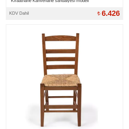
Kıraathane Kahvehane sandalyesi modeli
6.426
KDV Dahil