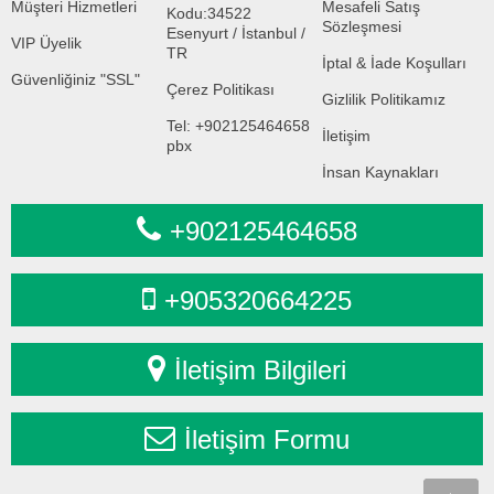
Müşteri Hizmetleri
Mesafeli Satış
Kodu:34522
Sözleşmesi
Esenyurt / İstanbul /
VIP Üyelik
TR
İptal & İade Koşulları
Güvenliğiniz "SSL"
Çerez Politikası
Gizlilik Politikamız
Tel: +902125464658
İletişim
pbx
İnsan Kaynakları
+902125464658
+905320664225
İletişim Bilgileri
İletişim Formu