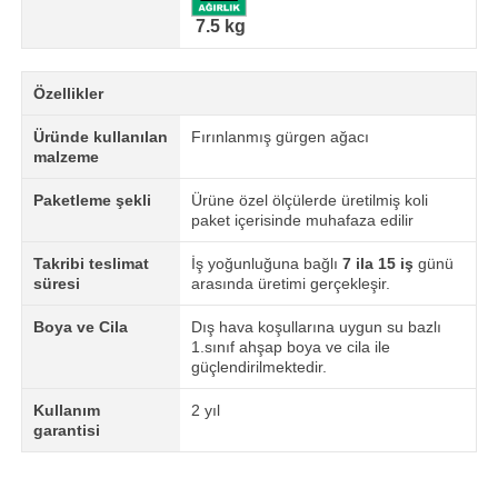
7.5 kg
Özellikler
Üründe kullanılan
Fırınlanmış gürgen ağacı
malzeme
Paketleme şekli
Ürüne özel ölçülerde üretilmiş koli
paket içerisinde muhafaza edilir
Takribi teslimat
İş yoğunluğuna bağlı
7 ila 15 iş
günü
süresi
arasında üretimi gerçekleşir.
Boya ve Cila
Dış hava koşullarına uygun su bazlı
1.sınıf ahşap boya ve cila ile
güçlendirilmektedir.
Kullanım
2 yıl
garantisi