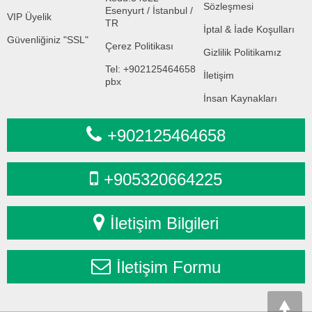
Sözleşmesi
Esenyurt / İstanbul /
VIP Üyelik
TR
İptal & İade Koşulları
Güvenliğiniz "SSL"
Çerez Politikası
Gizlilik Politikamız
Tel: +902125464658
İletişim
pbx
İnsan Kaynakları
+902125464658
+905320664225
İletişim Bilgileri
İletişim Formu