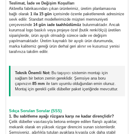
Teslimat, İade ve Değişim Koşulları
Akbrella fabrikasından çıkan ürünlerimiz, üretim planlamasına
bağlı olarak
1 ila 15 gün
içerisinde özenle paketlenerek adresinize
sevk edilir. Standart modellerimizde müşteri memnuniyeti
çerçevesinde
14 gün iade taahhüdümüz
bulunmaktadır. Ancak
kurumsal logo baskılı veya projeye özel (butik renk/ölçü) üretilen
siparişlerde, ürün ayıplı olmadığı sürece iade ve değişim
yapılmamaktadır. Üretim kaynaklı bir ayıplı ürün durumunda,
marka kalitemiz gereği ürün derhal geri alınır ve kusursuz yenisi
tarafınıza takdim edilir.
Teknik Önemli Not:
Bu taşıyıcı sistemin montajı için
sağlam bir beton zemin gereklidir. Şemsiye ana boru
çapınızın
85 mm
ile tam uyumlu olduğundan emin olunuz.
Montaj için gerekli çelik dübeller paket içeriğinde mevcuttur.
Sıkça Sorulan Sorular (SSS)
1. Bu sabitleme ayağı rüzgara karşı ne kadar dirençlidir?
Çelik dübeller vasıtasıyla betona entegre edilen flanşlı ayaklar,
mekanik olarak en yüksek rüzgar direncini sunan sistemlerdir.
Şemsiyeniz, ağırlıkla tutulan ayaklara kıyasla çok daha stabil