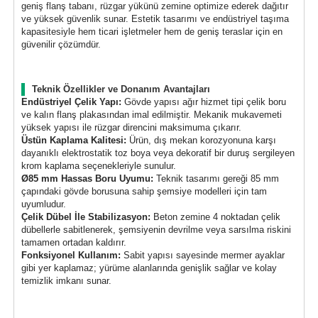
geniş flanş tabanı, rüzgar yükünü zemine optimize ederek dağıtır
ve yüksek güvenlik sunar. Estetik tasarımı ve endüstriyel taşıma
kapasitesiyle hem ticari işletmeler hem de geniş teraslar için en
güvenilir çözümdür.
Teknik Özellikler ve Donanım Avantajları
Endüstriyel Çelik Yapı:
Gövde yapısı ağır hizmet tipi çelik boru
ve kalın flanş plakasından imal edilmiştir. Mekanik mukavemeti
yüksek yapısı ile rüzgar direncini maksimuma çıkarır.
Üstün Kaplama Kalitesi:
Ürün, dış mekan korozyonuna karşı
dayanıklı elektrostatik toz boya veya dekoratif bir duruş sergileyen
krom kaplama seçenekleriyle sunulur.
Ø85 mm Hassas Boru Uyumu:
Teknik tasarımı gereği 85 mm
çapındaki gövde borusuna sahip şemsiye modelleri için tam
uyumludur.
Çelik Dübel İle Stabilizasyon:
Beton zemine 4 noktadan çelik
dübellerle sabitlenerek, şemsiyenin devrilme veya sarsılma riskini
tamamen ortadan kaldırır.
Fonksiyonel Kullanım:
Sabit yapısı sayesinde mermer ayaklar
gibi yer kaplamaz; yürüme alanlarında genişlik sağlar ve kolay
temizlik imkanı sunar.