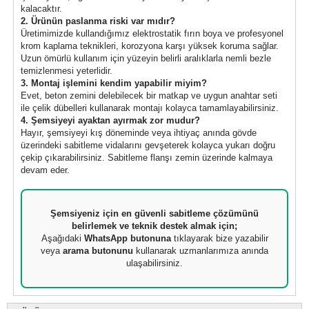
kalacaktır.
2. Ürünün paslanma riski var mıdır?
Üretimimizde kullandığımız elektrostatik fırın boya ve profesyonel
krom kaplama teknikleri, korozyona karşı yüksek koruma sağlar.
Uzun ömürlü kullanım için yüzeyin belirli aralıklarla nemli bezle
temizlenmesi yeterlidir.
3. Montaj işlemini kendim yapabilir miyim?
Evet, beton zemini delebilecek bir matkap ve uygun anahtar seti
ile çelik dübelleri kullanarak montajı kolayca tamamlayabilirsiniz.
4. Şemsiyeyi ayaktan ayırmak zor mudur?
Hayır, şemsiyeyi kış döneminde veya ihtiyaç anında gövde
üzerindeki sabitleme vidalarını gevşeterek kolayca yukarı doğru
çekip çıkarabilirsiniz. Sabitleme flanşı zemin üzerinde kalmaya
devam eder.
Şemsiyeniz için en güvenli sabitleme çözümünü
belirlemek ve teknik destek almak için;
Aşağıdaki
WhatsApp butonuna
tıklayarak bize yazabilir
veya
arama butonunu
kullanarak uzmanlarımıza anında
ulaşabilirsiniz.