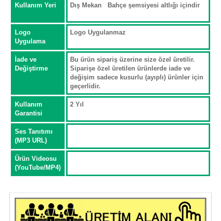
Kullanım Yeri
Dış Mekan Bahçe şemsiyesi altlığı içindir
Logo
Logo Uygulanmaz
Uygulama
İade ve
Bu ürün sipariş üzerine size özel üretilir.
Değiştirme
Siparişe özel üretilen ürünlerde iade ve
değişim sadece kusurlu (ayıplı) ürünler için
geçerlidir.
Kullanım
2 Yıl
Garantisi
Ses Tanıtımı
(MP3 URL)
Ürün Videosu
(YouTube/MP4)