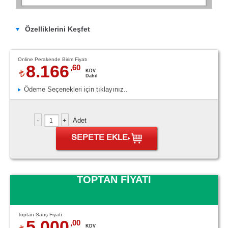
Özelliklerini Keşfet
Online Perakende Birim Fiyatı
8.166
,60
KDV
Dahil
Ödeme Seçenekleri için tıklayınız..
Adet
SEPETE EKLE
TOPTAN FİYATI
Toptan Satış Fiyatı
5.000
,00
KDV