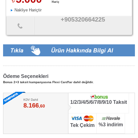
Hariç
Nakliye Hariçtir
+905320664225
Ödeme Seçenekleri
Bonus 2+3 taksit kampanyasına Flexi Card'lar dahil değildir.
KDV Dahil
1/2/3/4/5/6/7/8/9/10 Taksit
8.166
,60
%3 indirim
Tek Çekim