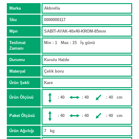
Marka
Akbrella
Sku
0000000117
Mpn
SABİT-AYAK-40x40-KROM-85mm
Teslimat
Min : 1 Max : 15 İş günü
Zamanı
Durumu
Kurulu Halde
Materyal
Çelik boru
Ürün Şekli
Kare
Ürün Ölçüsü
: 40
: 40
: 40 cm
Paket Ölçüsü
: 40
: 40
: 40 cm
Ürün Ağırlığı
7 kg