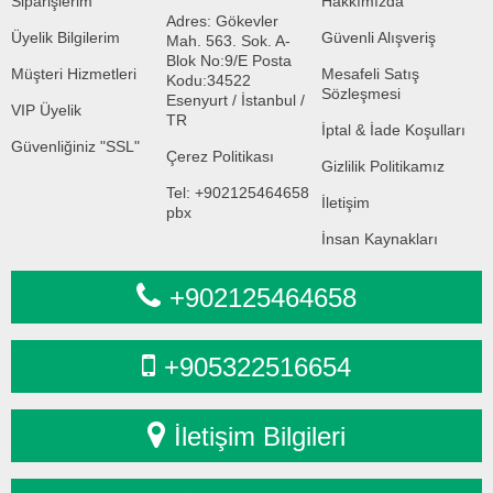
Siparişlerim
Hakkımızda
Adres: Gökevler
Üyelik Bilgilerim
Güvenli Alışveriş
Mah. 563. Sok. A-
Blok No:9/E Posta
Müşteri Hizmetleri
Mesafeli Satış
Kodu:34522
Sözleşmesi
Esenyurt / İstanbul /
VIP Üyelik
TR
İptal & İade Koşulları
Güvenliğiniz "SSL"
Çerez Politikası
Gizlilik Politikamız
Tel: +902125464658
İletişim
pbx
İnsan Kaynakları
+902125464658
+905322516654
İletişim Bilgileri