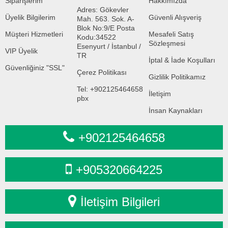
Siparişlerim
Hakkımızda
Adres: Gökevler
Üyelik Bilgilerim
Güvenli Alışveriş
Mah. 563. Sok. A-
Blok No:9/E Posta
Müşteri Hizmetleri
Mesafeli Satış
Kodu:34522
Sözleşmesi
Esenyurt / İstanbul /
VIP Üyelik
TR
İptal & İade Koşulları
Güvenliğiniz "SSL"
Çerez Politikası
Gizlilik Politikamız
Tel: +902125464658
İletişim
pbx
İnsan Kaynakları
+902125464658
+905320664225
İletişim Bilgileri