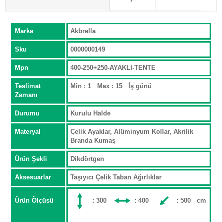
Marka
Akbrella
Sku
0000000149
Mpn
400-250+250-AYAKLI-TENTE
Teslimat
Min : 1 Max : 15 İş günü
Zamanı
Durumu
Kurulu Halde
Materyal
Çelik Ayaklar, Alüminyum Kollar, Akrilik
Branda Kumaş
Ürün Şekli
Dikdörtgen
Aksesuarlar
Taşıyıcı Çelik Taban Ağırlıklar
Ürün Ölçüsü
: 300
: 400
: 500 cm