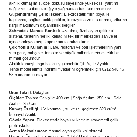
akrilik kumaşımız, özel dokusu sayesinde yüksek ısı yalıtımı
sağlar ve su itici özelliğiyle yağmurdan tam koruma sunar.
Güçlendirilmiş Çelik İskelet:
Elektrostatik fırın boya ile
kaplanmış sağlam çelik profiller, korozyona ve dış ortam şartlarına
karşı maksimum dayanıklılık sergiler.
Zahmetsiz Manuel Kontrol:
Uzatılmış özel alyan çelik kol
sistemi, tentenin her iki kanadını tek bir merkezden saniyeler
içinde kolayca açıp kapatmanıza imkan tanır.
Çok Yönlü Kullanım:
Cafe, restoran ve otel işletmelerinin yanı
sıra geniş bahçeler, teraslar ve büyük balkonlar için estetik bir
mimari çözümdür.
Akrilik kumaşlı logo baskı uygulanabilir
Çift Açılır Ayaklı
Tente
modellerimiz indirimli fiyatlarını öğrenmek için 0212 546 46
58 numarımızı arayın.
Ürün Teknik Detayları
Ölçüler:
Toplam Genişlik: 400 cm | Sağa Açılım: 250 cm | Sola
Açılım: 250 cm.
Kumaş Özelliği:
UV korumalı, su ve ısı geçirmez 320 gr/m²
İspanyol Akrilik.
Gövde Yapısı:
Elektrostatik boyalı yüksek mukavemetli çelik
profil iskelet.
Açma Mekanizması:
Manuel alyan çelik kol sistemi.
Garanti:
Üretim hatalarına karşı 2 Yıl Akbrella üretici garantisi.