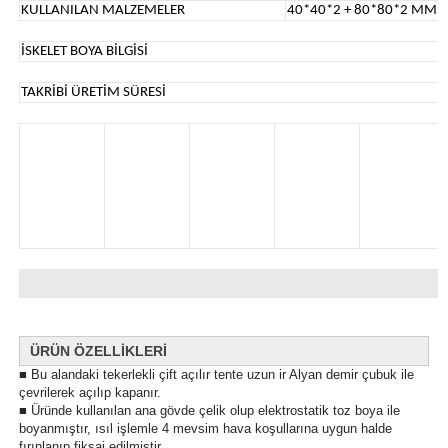
KULLANILAN MALZEMELER
40*40*2 + 80*80*2 MM P
İSKELET BOYA BİLGİSİ
TAKRİBİ ÜRETİM SÜRESİ
ÜRÜN ÖZELLİKLERİ
■ Bu alandaki tekerlekli çift açılır tente uzun ir Alyan demir çubuk ile
çevrilerek açılıp kapanır.
■ Üründe kullanılan ana gövde çelik olup elektrostatik toz boya ile
boyanmıştır, ısıl işlemle 4 mevsim hava koşullarına uygun halde
fırınlanıp fiksaj edilmiştir.