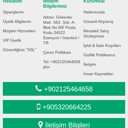
Hesabım
İletişim
Kurumsal
Bilgilerimiz
Siparişlerim
Hakkımızda
Adres: Gökevler
Üyelik Bilgilerim
Güvenli Alışveriş
Mah. 563. Sok. A-
Blok No:9/E Posta
Müşteri Hizmetleri
Mesafeli Satış
Kodu:34522
Sözleşmesi
Esenyurt / İstanbul /
VIP Üyelik
TR
İptal & İade Koşulları
Güvenliğiniz "SSL"
Çerez Politikası
Gizlilik Politikamız
Tel: +902125464658
İletişim
pbx
İnsan Kaynakları
+902125464658
+905320664225
İletişim Bilgileri