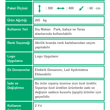
Paket Ölçüsü
: 300
: 400
: 60 cm
Ürün Ağırlığı
265 kg
Kullanım Yeri
Dış Mekan Park, bahçe ve Teras
alanlarında kullanılabilir
Renk Seçeneği
Akrilik branda renk kartelasından seçim
yapılabilir
Logo
Logo Uygulanır
Uygulama
Ek Donanımlar
Elektrik Donanımı, Led Aydınlatma
Eklenebilir
İade ve
Bu ürün sipariş üzerine size özel üretilir.
Değiştirme
Siparişe özel üretilen ürünlerde iade ve
değişim sadece kusurlu (ayıplı) ürünler için
geçerlidir.
Kullanım
2 Yıl