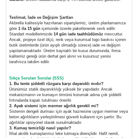
Teslimat, İade ve Değişim Şartları
Akbrella kalitesiyle hazırlanan siparişleriniz, üretim planlamamıza
göre
1 ila 15 gün
içerisinde özenle paketlenerek sevk edilir.
Standart modellerimizde
14 gün iade taahhüdümüz
mevcuttur.
Ancak, projeye özel ölçü, renk veya kurumsal logo baskısı içeren
butik üretimlerde (ürün ayıplı olmadığı sürece) iade ve değişim
yapılamamaktadır. Üretim kaynaklı bir kusur durumunda, firma
kalitemiz gereği ürün derhal geri alınır ve kusursuz yenisi
tarafınıza takdim edilir.
Sıkça Sorulan Sorular (SSS)
1. Bu tente şiddetli rüzgara karşı dayanıklı mıdır?
Ürünümüz statik dayanıklılığı yüksek bir yapıdadır. Ancak
mekanizmanın ve kumaşın ömrünü korumak adına çok şiddetli
fırtınalarda kapalı tutulması önerilir.
2. Ayak sistemi için mermer ağırlık gerekli mi?
Sistemin dengeli durması için ayak haznesine uygun mermer veya
beton ağırlıkların yerleştirilmesi güvenli kullanım için şarttır. Bu
ağırlıklar opsiyonel olarak sunulmaktadır.
3. Kumaş temizliği nasıl yapılır?
İthal akrilik kumaşlarımız leke tutmaya dirençlidir. Hafif nemli,