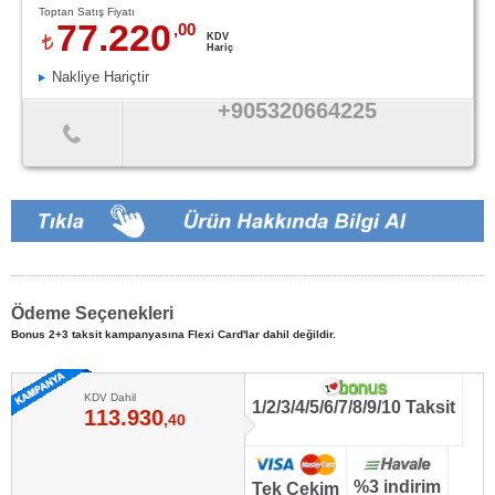
Toptan Satış Fiyatı
77.220
,00
KDV
Hariç
Nakliye Hariçtir
+905320664225
Ödeme Seçenekleri
Bonus 2+3 taksit kampanyasına Flexi Card'lar dahil değildir.
KDV Dahil
1/2/3/4/5/6/7/8/9/10 Taksit
113.930
,40
%3 indirim
Tek Çekim