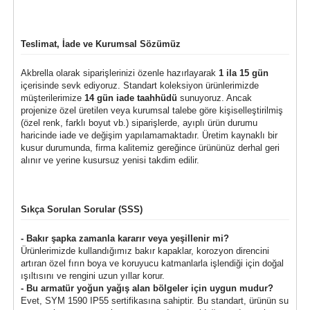
Teslimat, İade ve Kurumsal Sözümüz
Akbrella olarak siparişlerinizi özenle hazırlayarak
1 ila 15 gün
içerisinde sevk ediyoruz. Standart koleksiyon ürünlerimizde
müşterilerimize
14 gün iade taahhüdü
sunuyoruz. Ancak
projenize özel üretilen veya kurumsal talebe göre kişiselleştirilmiş
(özel renk, farklı boyut vb.) siparişlerde, ayıplı ürün durumu
haricinde iade ve değişim yapılamamaktadır. Üretim kaynaklı bir
kusur durumunda, firma kalitemiz gereğince ürününüz derhal geri
alınır ve yerine kusursuz yenisi takdim edilir.
Sıkça Sorulan Sorular (SSS)
- Bakır şapka zamanla kararır veya yeşillenir mi?
Ürünlerimizde kullandığımız bakır kapaklar, korozyon direncini
artıran özel fırın boya ve koruyucu katmanlarla işlendiği için doğal
ışıltısını ve rengini uzun yıllar korur.
- Bu armatür yoğun yağış alan bölgeler için uygun mudur?
Evet, SYM 1590 IP55 sertifikasına sahiptir. Bu standart, ürünün su