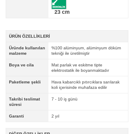
23 cm
ÜRÜN ÖZELLİKLERİ
Üründe kullanılan
%100 alüminyum, alüminyum döküm
malzeme
tekniği ile üretilmiştir
Boya ve cila
Mat parlak ve eskitme tipte
elektrostatik ile boyanmaktadır
Paketleme şekli
Hava kabarcıklı pıtırcıklara sarılarak
koli içerisinde muhafaza edilir
Takribi teslimat
7 - 10 iş günü
süresi
Garanti
2 yıl