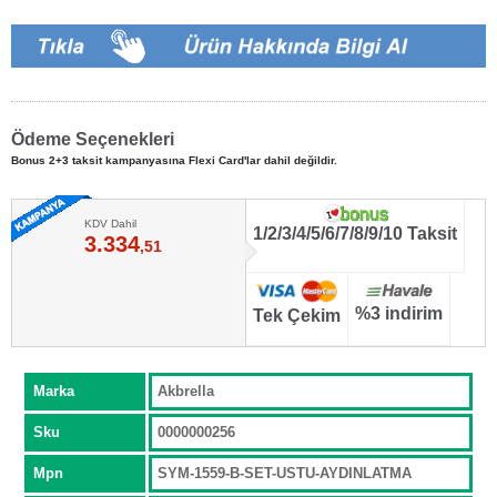
Ödeme Seçenekleri
Bonus 2+3 taksit kampanyasına Flexi Card'lar dahil değildir.
KDV Dahil
1/2/3/4/5/6/7/8/9/10 Taksit
3.334
,51
%3 indirim
Tek Çekim
Marka
Akbrella
Sku
0000000256
Mpn
SYM-1559-B-SET-USTU-AYDINLATMA