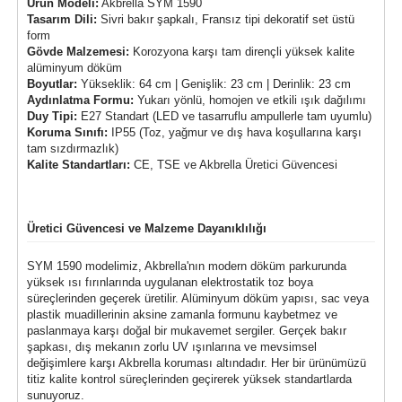
Ürün Modeli:
Akbrella SYM 1590
Tasarım Dili:
Sivri bakır şapkalı, Fransız tipi dekoratif set üstü
form
Gövde Malzemesi:
Korozyona karşı tam dirençli yüksek kalite
alüminyum döküm
Boyutlar:
Yükseklik: 64 cm | Genişlik: 23 cm | Derinlik: 23 cm
Aydınlatma Formu:
Yukarı yönlü, homojen ve etkili ışık dağılımı
Duy Tipi:
E27 Standart (LED ve tasarruflu ampullerle tam uyumlu)
Koruma Sınıfı:
IP55 (Toz, yağmur ve dış hava koşullarına karşı
tam sızdırmazlık)
Kalite Standartları:
CE, TSE ve Akbrella Üretici Güvencesi
Üretici Güvencesi ve Malzeme Dayanıklılığı
SYM 1590 modelimiz, Akbrella'nın modern döküm parkurunda
yüksek ısı fırınlarında uygulanan elektrostatik toz boya
süreçlerinden geçerek üretilir. Alüminyum döküm yapısı, sac veya
plastik muadillerinin aksine zamanla formunu kaybetmez ve
paslanmaya karşı doğal bir mukavemet sergiler. Gerçek bakır
şapkası, dış mekanın zorlu UV ışınlarına ve mevsimsel
değişimlere karşı Akbrella koruması altındadır. Her bir ürünümüzü
titiz kalite kontrol süreçlerinden geçirerek yüksek standartlarda
sunuyoruz.