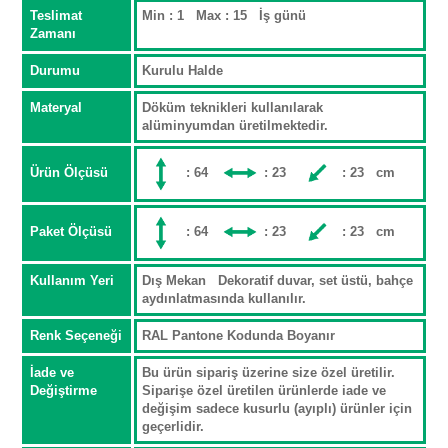
Teslimat
Min : 1 Max : 15 İş günü
Zamanı
Durumu
Kurulu Halde
Materyal
Döküm teknikleri kullanılarak
alüminyumdan üretilmektedir.
Ürün Ölçüsü
: 64
: 23
: 23 cm
Paket Ölçüsü
: 64
: 23
: 23 cm
Kullanım Yeri
Dış Mekan Dekoratif duvar, set üstü, bahçe
aydınlatmasında kullanılır.
Renk Seçeneği
RAL Pantone Kodunda Boyanır
İade ve
Bu ürün sipariş üzerine size özel üretilir.
Değiştirme
Siparişe özel üretilen ürünlerde iade ve
değişim sadece kusurlu (ayıplı) ürünler için
geçerlidir.