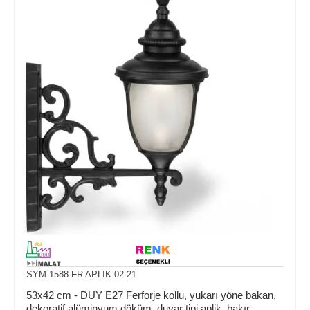
SYM 1588-FR APLIK 02-21
53x42 cm - DUY E27 Ferforje kollu, yukarı yöne bakan,
dekoratif alüminyum döküm, duvar tipi aplik, bakır