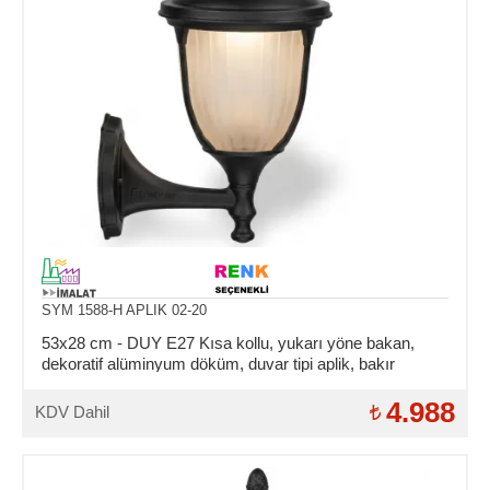
SYM 1588-H APLIK 02-20
53x28 cm - DUY E27 Kısa kollu, yukarı yöne bakan,
dekoratif alüminyum döküm, duvar tipi aplik, bakır
şapkalı, dış mekan aydınlatma duvar apliği
4.988
KDV Dahil