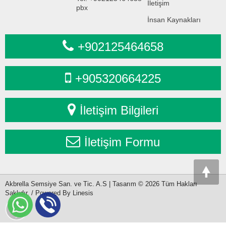
İletişim
pbx
İnsan Kaynakları
+902125464658
+905320664225
İletişim Bilgileri
İletişim Formu
Akbrella Semsiye San. ve Tic. A.S | Tasarım © 2026 Tüm Hakları
Saklıdır. / Powered By Linesis