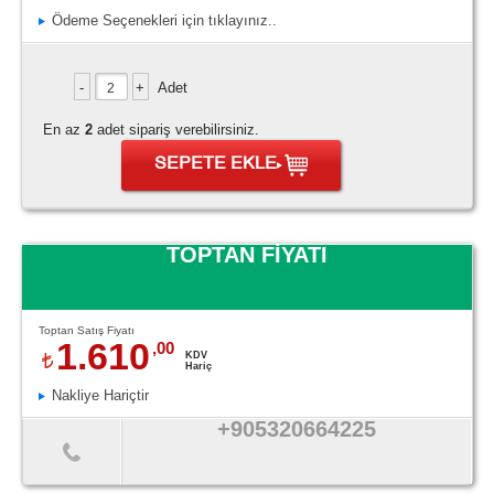
Ödeme Seçenekleri için tıklayınız..
Adet
En az
2
adet sipariş verebilirsiniz.
SEPETE EKLE
TOPTAN FİYATI
Toptan Satış Fiyatı
1.610
,00
KDV
Hariç
Nakliye Hariçtir
+905320664225