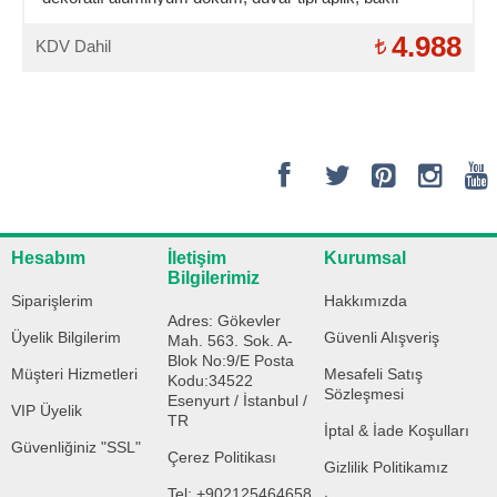
şapkalı dış mekan aydınlatma duvar apliği
4.988
KDV Dahil
Hesabım
İletişim
Kurumsal
Bilgilerimiz
Siparişlerim
Hakkımızda
Adres: Gökevler
Üyelik Bilgilerim
Güvenli Alışveriş
Mah. 563. Sok. A-
Blok No:9/E Posta
Müşteri Hizmetleri
Mesafeli Satış
Kodu:34522
Sözleşmesi
Esenyurt / İstanbul /
VIP Üyelik
TR
İptal & İade Koşulları
Güvenliğiniz "SSL"
Çerez Politikası
Gizlilik Politikamız
Tel: +902125464658