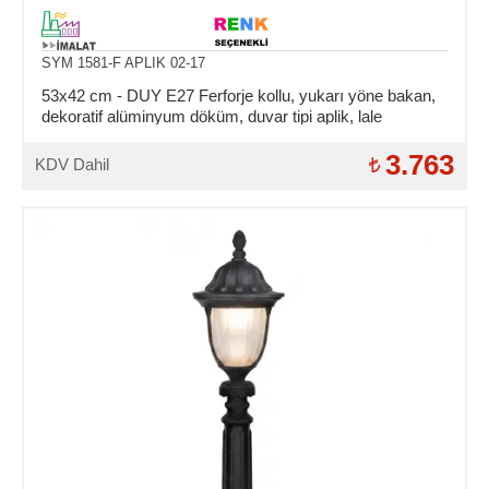
SYM 1581-F APLIK 02-17
53x42 cm - DUY E27 Ferforje kollu, yukarı yöne bakan,
dekoratif alüminyum döküm, duvar tipi aplik, lale
şeklinde, dış mekan aydınlatma duvar apliği
3.763
KDV Dahil