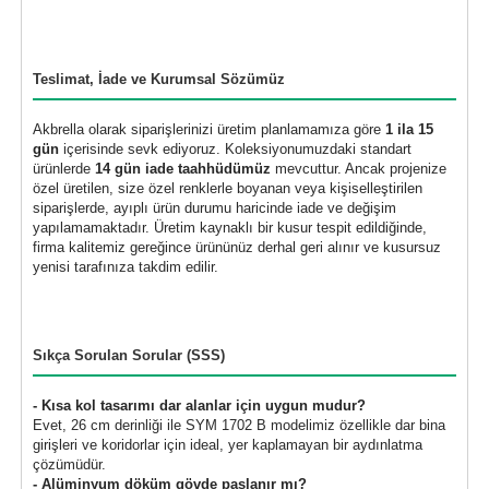
Teslimat, İade ve Kurumsal Sözümüz
Akbrella olarak siparişlerinizi üretim planlamamıza göre
1 ila 15
gün
içerisinde sevk ediyoruz. Koleksiyonumuzdaki standart
ürünlerde
14 gün iade taahhüdümüz
mevcuttur. Ancak projenize
özel üretilen, size özel renklerle boyanan veya kişiselleştirilen
siparişlerde, ayıplı ürün durumu haricinde iade ve değişim
yapılamamaktadır. Üretim kaynaklı bir kusur tespit edildiğinde,
firma kalitemiz gereğince ürününüz derhal geri alınır ve kusursuz
yenisi tarafınıza takdim edilir.
Sıkça Sorulan Sorular (SSS)
- Kısa kol tasarımı dar alanlar için uygun mudur?
Evet, 26 cm derinliği ile SYM 1702 B modelimiz özellikle dar bina
girişleri ve koridorlar için ideal, yer kaplamayan bir aydınlatma
çözümüdür.
- Alüminyum döküm gövde paslanır mı?