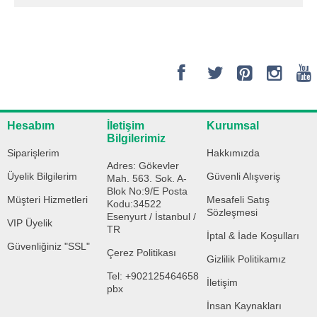
Hesabım
İletişim
Kurumsal
Bilgilerimiz
Siparişlerim
Hakkımızda
Adres: Gökevler
Üyelik Bilgilerim
Güvenli Alışveriş
Mah. 563. Sok. A-
Blok No:9/E Posta
Müşteri Hizmetleri
Mesafeli Satış
Kodu:34522
Sözleşmesi
Esenyurt / İstanbul /
VIP Üyelik
TR
İptal & İade Koşulları
Güvenliğiniz "SSL"
Çerez Politikası
Gizlilik Politikamız
Tel: +902125464658
İletişim
pbx
İnsan Kaynakları