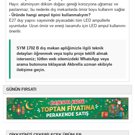
Hayır, alüminyum döküm doğası gereği korozyona uğramaz ve
paslanmaz; bu nedenle dış mekanlarda ömür boyu kullanım sağlar.
- Üründe hangi ampul tipini kullanmalıyım?
E27 duy yapısı sayesinde piyasadaki tüm LED ampullerle
uyumludur. Uzun ömür ve enerji tasarrufu için LED ampul kullanımı
önerilir.
SYM 1702 B dış mekan apliğimizle ilgili teknik
detayları öğrenmek veya toplu proje teklifi almak
isterseniz; lütfen web sitemizdeki WhatsApp veya
arama butonuna tıklayarak Akbrella uzman ekibiyle
iletişime geçin.
GÜNÜN FIRSATI
DİKKATİNİZİ ÇEKEBİLECEK ÜRÜNLER