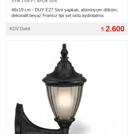
SYM 1705 PT APLIK 03-8
48x19 cm - DUY E27 Sivri şapkalı, alüminyum döküm,
dekoratif beyaz Fransız tipi set üstü aydınlatma
armatürleri
2.600
KDV Dahil