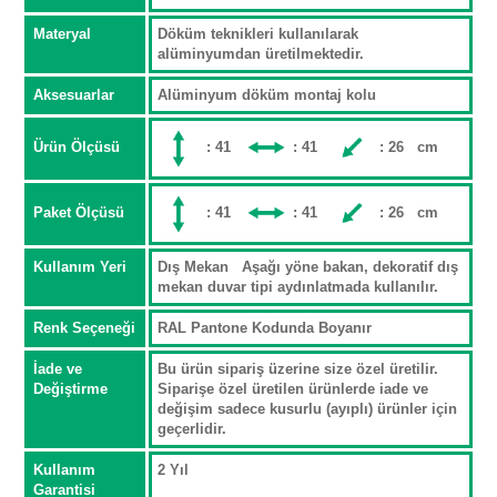
Materyal
Döküm teknikleri kullanılarak
alüminyumdan üretilmektedir.
Aksesuarlar
Alüminyum döküm montaj kolu
Ürün Ölçüsü
: 41
: 41
: 26 cm
Paket Ölçüsü
: 41
: 41
: 26 cm
Kullanım Yeri
Dış Mekan Aşağı yöne bakan, dekoratif dış
mekan duvar tipi aydınlatmada kullanılır.
Renk Seçeneği
RAL Pantone Kodunda Boyanır
İade ve
Bu ürün sipariş üzerine size özel üretilir.
Değiştirme
Siparişe özel üretilen ürünlerde iade ve
değişim sadece kusurlu (ayıplı) ürünler için
geçerlidir.
Kullanım
2 Yıl
Garantisi