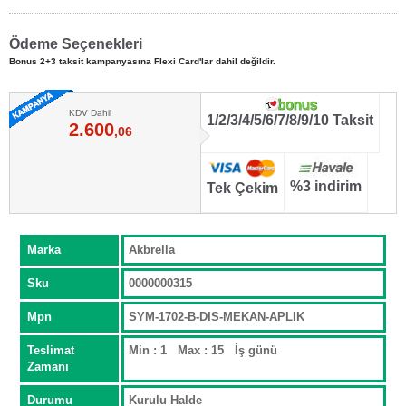
Ödeme Seçenekleri
Bonus 2+3 taksit kampanyasına Flexi Card'lar dahil değildir.
KDV Dahil
1/2/3/4/5/6/7/8/9/10 Taksit
2.600
,06
%3 indirim
Tek Çekim
Marka
Akbrella
Sku
0000000315
Mpn
SYM-1702-B-DIS-MEKAN-APLIK
Teslimat
Min : 1 Max : 15 İş günü
Zamanı
Durumu
Kurulu Halde