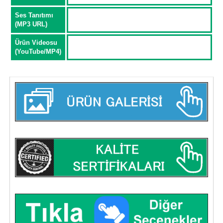
Ses Tanıtımı
(MP3 URL)
Ürün Videosu
(YouTube/MP4)