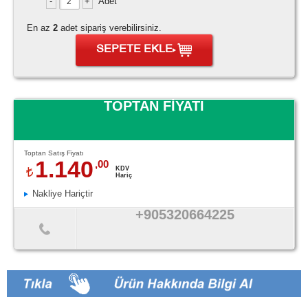
Adet
En az
2
adet sipariş verebilirsiniz.
SEPETE EKLE
TOPTAN FİYATI
Toptan Satış Fiyatı
1.140
,00
KDV
Hariç
Nakliye Hariçtir
+905320664225