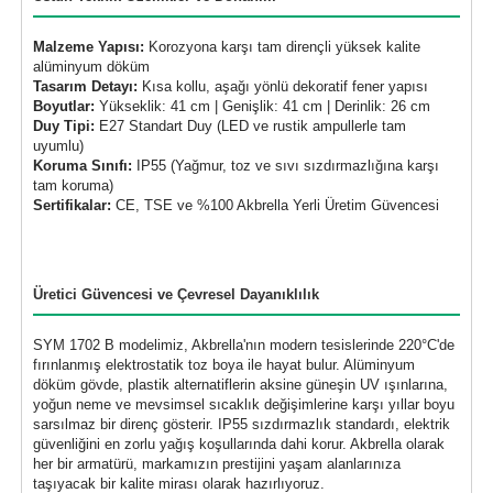
Malzeme Yapısı:
Korozyona karşı tam dirençli yüksek kalite
alüminyum döküm
Tasarım Detayı:
Kısa kollu, aşağı yönlü dekoratif fener yapısı
Boyutlar:
Yükseklik: 41 cm | Genişlik: 41 cm | Derinlik: 26 cm
Duy Tipi:
E27 Standart Duy (LED ve rustik ampullerle tam
uyumlu)
Koruma Sınıfı:
IP55 (Yağmur, toz ve sıvı sızdırmazlığına karşı
tam koruma)
Sertifikalar:
CE, TSE ve %100 Akbrella Yerli Üretim Güvencesi
Üretici Güvencesi ve Çevresel Dayanıklılık
SYM 1702 B modelimiz, Akbrella'nın modern tesislerinde 220°C'de
fırınlanmış elektrostatik toz boya ile hayat bulur. Alüminyum
döküm gövde, plastik alternatiflerin aksine güneşin UV ışınlarına,
yoğun neme ve mevsimsel sıcaklık değişimlerine karşı yıllar boyu
sarsılmaz bir direnç gösterir. IP55 sızdırmazlık standardı, elektrik
güvenliğini en zorlu yağış koşullarında dahi korur. Akbrella olarak
her bir armatürü, markamızın prestijini yaşam alanlarınıza
taşıyacak bir kalite mirası olarak hazırlıyoruz.