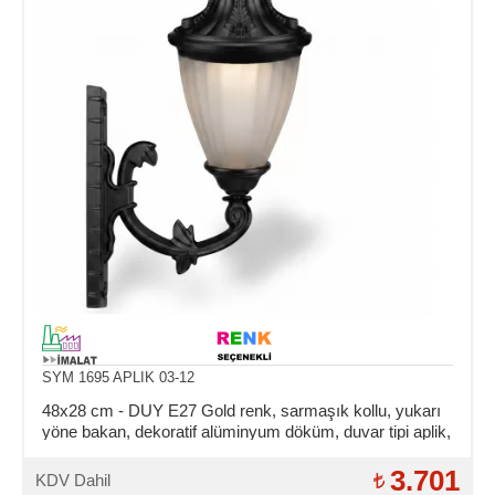
SYM 1695 APLIK 03-12
48x28 cm - DUY E27 Gold renk, sarmaşık kollu, yukarı
yöne bakan, dekoratif alüminyum döküm, duvar tipi aplik,
şapkalı dış mekan aydınlatma duvar apliği
3.701
KDV Dahil