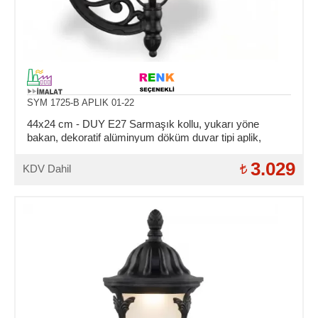
SYM 1725-B APLIK 01-22
44x24 cm - DUY E27 Sarmaşık kollu, yukarı yöne
bakan, dekoratif alüminyum döküm duvar tipi aplik,
kristal küre dış mekan aydınlatma duvar apliği
3.029
KDV Dahil