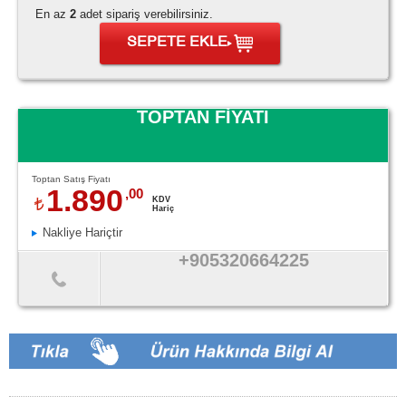
En az
2
adet sipariş verebilirsiniz.
SEPETE EKLE
TOPTAN FİYATI
Toptan Satış Fiyatı
1.890
,00
KDV
Hariç
Nakliye Hariçtir
+905320664225