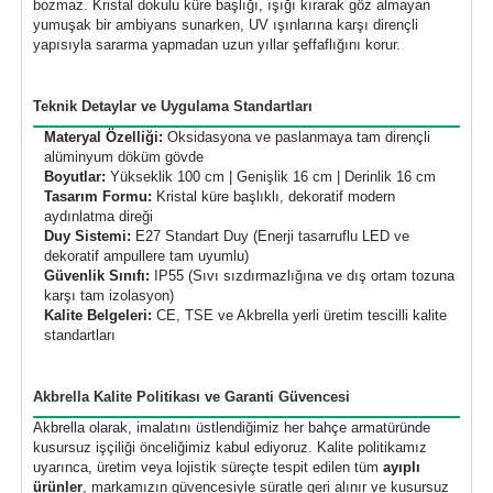
bozmaz. Kristal dokulu küre başlığı, ışığı kırarak göz almayan
yumuşak bir ambiyans sunarken, UV ışınlarına karşı dirençli
yapısıyla sararma yapmadan uzun yıllar şeffaflığını korur.
Teknik Detaylar ve Uygulama Standartları
Materyal Özelliği:
Oksidasyona ve paslanmaya tam dirençli
alüminyum döküm gövde
Boyutlar:
Yükseklik 100 cm | Genişlik 16 cm | Derinlik 16 cm
Tasarım Formu:
Kristal küre başlıklı, dekoratif modern
aydınlatma direği
Duy Sistemi:
E27 Standart Duy (Enerji tasarruflu LED ve
dekoratif ampullere tam uyumlu)
Güvenlik Sınıfı:
IP55 (Sıvı sızdırmazlığına ve dış ortam tozuna
karşı tam izolasyon)
Kalite Belgeleri:
CE, TSE ve Akbrella yerli üretim tescilli kalite
standartları
Akbrella Kalite Politikası ve Garanti Güvencesi
Akbrella olarak, imalatını üstlendiğimiz her bahçe armatüründe
kusursuz işçiliği önceliğimiz kabul ediyoruz. Kalite politikamız
uyarınca, üretim veya lojistik süreçte tespit edilen tüm
ayıplı
ürünler
, markamızın güvencesiyle süratle geri alınır ve kusursuz