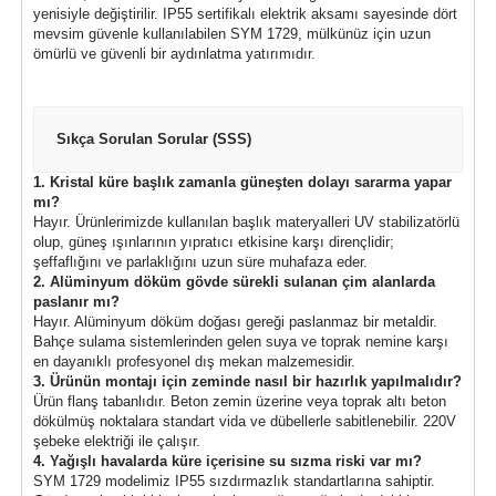
yenisiyle değiştirilir. IP55 sertifikalı elektrik aksamı sayesinde dört
mevsim güvenle kullanılabilen SYM 1729, mülkünüz için uzun
ömürlü ve güvenli bir aydınlatma yatırımıdır.
Sıkça Sorulan Sorular (SSS)
1. Kristal küre başlık zamanla güneşten dolayı sararma yapar
mı?
Hayır. Ürünlerimizde kullanılan başlık materyalleri UV stabilizatörlü
olup, güneş ışınlarının yıpratıcı etkisine karşı dirençlidir;
şeffaflığını ve parlaklığını uzun süre muhafaza eder.
2. Alüminyum döküm gövde sürekli sulanan çim alanlarda
paslanır mı?
Hayır. Alüminyum döküm doğası gereği paslanmaz bir metaldir.
Bahçe sulama sistemlerinden gelen suya ve toprak nemine karşı
en dayanıklı profesyonel dış mekan malzemesidir.
3. Ürünün montajı için zeminde nasıl bir hazırlık yapılmalıdır?
Ürün flanş tabanlıdır. Beton zemin üzerine veya toprak altı beton
dökülmüş noktalara standart vida ve dübellerle sabitlenebilir. 220V
şebeke elektriği ile çalışır.
4. Yağışlı havalarda küre içerisine su sızma riski var mı?
SYM 1729 modelimiz IP55 sızdırmazlık standartlarına sahiptir.