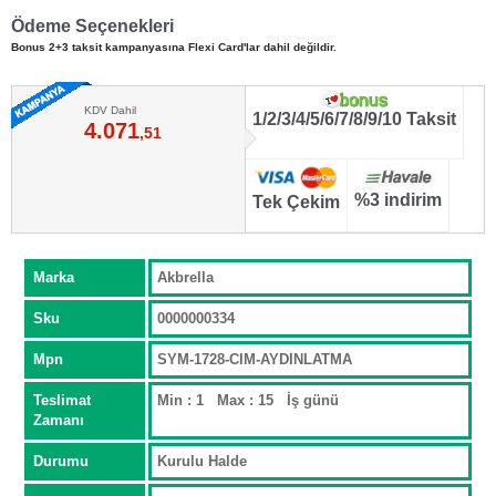
Ödeme Seçenekleri
Bonus 2+3 taksit kampanyasına Flexi Card'lar dahil değildir.
KDV Dahil
1/2/3/4/5/6/7/8/9/10 Taksit
4.071
,51
%3 indirim
Tek Çekim
Marka
Akbrella
Sku
0000000334
Mpn
SYM-1728-CIM-AYDINLATMA
Teslimat
Min : 1 Max : 15 İş günü
Zamanı
Durumu
Kurulu Halde