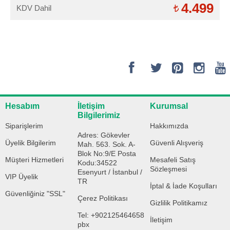
4.499
KDV Dahil
Hesabım
İletişim
Kurumsal
Bilgilerimiz
Siparişlerim
Hakkımızda
Adres: Gökevler
Üyelik Bilgilerim
Güvenli Alışveriş
Mah. 563. Sok. A-
Blok No:9/E Posta
Müşteri Hizmetleri
Mesafeli Satış
Kodu:34522
Sözleşmesi
Esenyurt / İstanbul /
VIP Üyelik
TR
İptal & İade Koşulları
Güvenliğiniz "SSL"
Çerez Politikası
Gizlilik Politikamız
Tel: +902125464658
İletişim
pbx