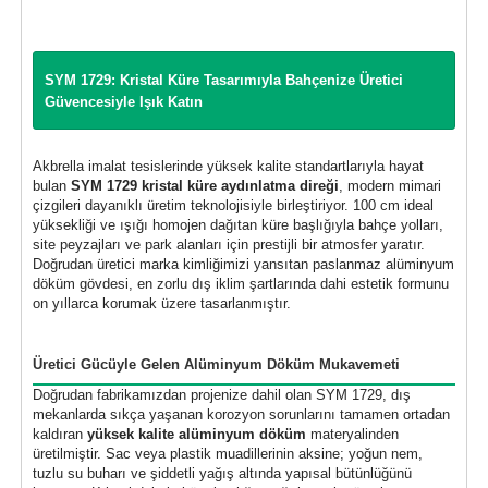
SYM 1729: Kristal Küre Tasarımıyla Bahçenize Üretici
Güvencesiyle Işık Katın
Akbrella imalat tesislerinde yüksek kalite standartlarıyla hayat
bulan
SYM 1729 kristal küre aydınlatma direği
, modern mimari
çizgileri dayanıklı üretim teknolojisiyle birleştiriyor. 100 cm ideal
yüksekliği ve ışığı homojen dağıtan küre başlığıyla bahçe yolları,
site peyzajları ve park alanları için prestijli bir atmosfer yaratır.
Doğrudan üretici marka kimliğimizi yansıtan paslanmaz alüminyum
döküm gövdesi, en zorlu dış iklim şartlarında dahi estetik formunu
on yıllarca korumak üzere tasarlanmıştır.
Üretici Gücüyle Gelen Alüminyum Döküm Mukavemeti
Doğrudan fabrikamızdan projenize dahil olan SYM 1729, dış
mekanlarda sıkça yaşanan korozyon sorunlarını tamamen ortadan
kaldıran
yüksek kalite alüminyum döküm
materyalinden
üretilmiştir. Sac veya plastik muadillerinin aksine; yoğun nem,
tuzlu su buharı ve şiddetli yağış altında yapısal bütünlüğünü