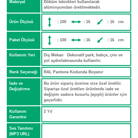
Materyal
Döküm teknikleri kullanılarak
alüminyumdan üretilmektedir.
Ürün Ölçüsü
: 100
: 16
: 16 cm
Paket Ölçüsü
: 100
: 16
: 16 cm
Kullanım Yeri
Dış Mekan Dekoratif park, bahçe, çim ve
yol aydınlatmasında kullanılır.
Renk Seçeneği
RAL Pantone Kodunda Boyanır
İade ve
Bu ürün sipariş üzerine size özel üretilir.
Değiştirme
Siparişe özel üretilen ürünlerde iade ve
değişim sadece kusurlu (ayıplı) ürünler için
geçerlidir.
Kullanım
2 Yıl
Garantisi
Ses Tanıtımı
(MP3 URL)