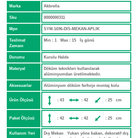
Marka
Akbrella
Sku
0000000311
Mpn
SYM-1696-DIS-MEKAN-APLIK
Teslimat
Min : 1 Max : 15 İş günü
Zamanı
Durumu
Kurulu Halde
Materyal
Döküm teknikleri kullanılarak
alüminyumdan üretilmektedir.
Aksesuarlar
Alüminyum döküm ferforje montaj kolu
Ürün Ölçüsü
: 43
: 42
: 25 cm
Paket Ölçüsü
: 42
: 42
: 25 cm
Kullanım Yeri
Dış Mekan Yukarı yöne bakan, dekoratif dış