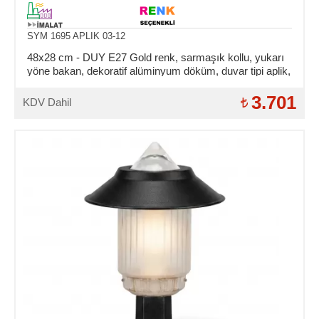
SYM 1695 APLIK 03-12
48x28 cm - DUY E27 Gold renk, sarmaşık kollu, yukarı
yöne bakan, dekoratif alüminyum döküm, duvar tipi aplik,
şapkalı dış mekan aydınlatma duvar apliği
3.701
KDV Dahil