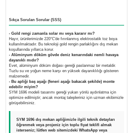
Sıkça Sorulan Sorular (SSS)
- Gold rengi zamanla solar mı veya kararır mı?
Hayır, ürünlerimizde 220°C'de fırınlanmış elektrostatik toz boya
kullanılmaktadır. Bu teknoloji gold rengin parlaklığını dış mekan
koşullarında yıllarca korur.
- Alüminyum döküm gövde deniz kenarındaki nemli havaya
dayanıklı mıdır?
Evet, alüminyum döküm doğası gereği paslanmaz bir metaldir.
Tuzlu su ve yoğun neme karşı en yüksek dayanıklılığı gösteren
malzemedir.
- Bu apliği baş aşağı (feneri aşağı bakacak şekilde) monte
edebilir miyim?
SYM 1696 modeli tasarımı gereği yukarı yönlü aydınlatma için
optimize edilmiştir; ancak montaj talepleriniz için uzman ekibimizle
görüşebilirsiniz.
SYM 1696 dış mekan apliğimizle ilgili teknik detayları
öğrenmek veya projeniz için toplu fiyat teklifi almak
isterseniz; lütfen web sitemizdeki WhatsApp veya