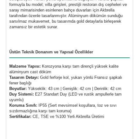
formuyla bu model; villa girişleri, prestijli restoran dış cepheleri ve
saray mimarisinden esinlenen bahçe duvarları için Akbrella
tarafından özenle tasarlanmıştır. Alüminyum dökümün sunduğu
sarsılmaz mukavemet, bu tasarımda gold detaylarla birleşerek
zamansız bir estetik sunar.
Üstün Teknik Donanım ve Yapısal Özellikler
Malzeme Yapısı:
Korozyona karşı tam dirençli yüksek kalite
alüminyum cast döküm
Tasarım Detayı:
Gold ferforje kol, yukarı yönlü Fransız şapkalı
fener başlığı
Boyutlar:
Yükseklik: 43 cm | Genişlik: 42 cm | Derinlik: 42 cm
Duy Sistemi:
E27 Standart Duy (LED ve rustik ampullerle tam
uyumlu)
Koruma Sınıfı:
IP55 (Sert mevsimsel koşullara, toz ve sıvı
sızdırmazlığına karşı tam koruma)
Sertifikalar:
CE, TSE ve %100 Yerli Akbrella Üretimi