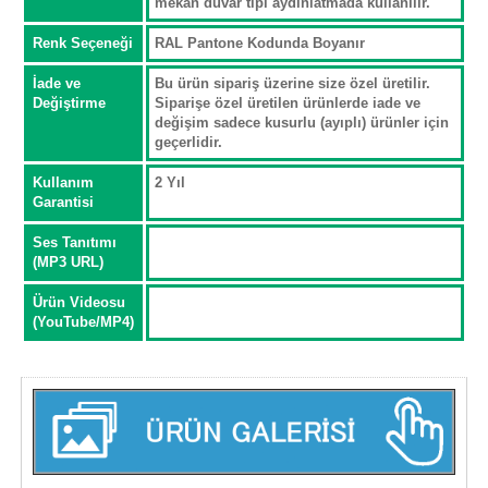
mekan duvar tipi aydınlatmada kullanılır.
Renk Seçeneği
RAL Pantone Kodunda Boyanır
İade ve
Bu ürün sipariş üzerine size özel üretilir.
Değiştirme
Siparişe özel üretilen ürünlerde iade ve
değişim sadece kusurlu (ayıplı) ürünler için
geçerlidir.
Kullanım
2 Yıl
Garantisi
Ses Tanıtımı
(MP3 URL)
Ürün Videosu
(YouTube/MP4)