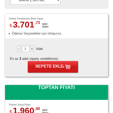
Online Perakende Birim Fiyatı
3.701
,73
KDV
Dahil
Ödeme Seçenekleri için tıklayınız..
Adet
En az
2
adet sipariş verebilirsiniz.
SEPETE EKLE
TOPTAN FİYATI
Toptan Satış Fiyatı
1.960
,00
KDV
Hariç