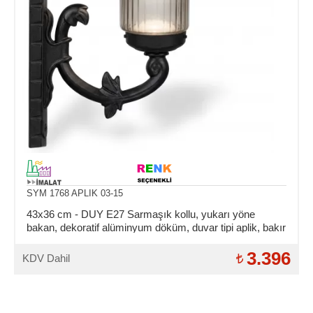
SYM 1768 APLIK 03-15
43x36 cm - DUY E27 Sarmaşık kollu, yukarı yöne
bakan, dekoratif alüminyum döküm, duvar tipi aplik, bakır
şapkalı dış mekan aydınlatma duvar apliği
3.396
KDV Dahil