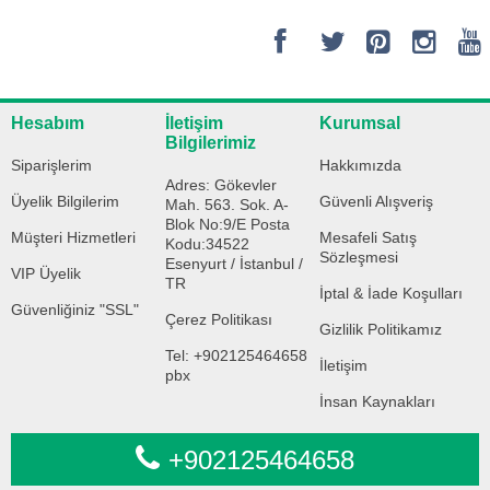
Hesabım
İletişim
Kurumsal
Bilgilerimiz
Siparişlerim
Hakkımızda
Adres: Gökevler
Üyelik Bilgilerim
Güvenli Alışveriş
Mah. 563. Sok. A-
Blok No:9/E Posta
Müşteri Hizmetleri
Mesafeli Satış
Kodu:34522
Sözleşmesi
Esenyurt / İstanbul /
VIP Üyelik
TR
İptal & İade Koşulları
Güvenliğiniz "SSL"
Çerez Politikası
Gizlilik Politikamız
Tel: +902125464658
İletişim
pbx
İnsan Kaynakları
+902125464658