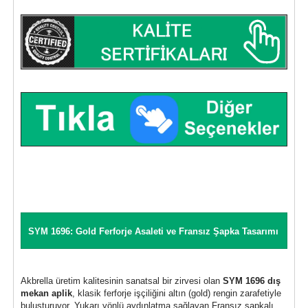
SYM 1696: Gold Ferforje Asaleti ve Fransız Şapka Tasarımı
Akbrella üretim kalitesinin sanatsal bir zirvesi olan
SYM 1696 dış
mekan aplik
, klasik ferforje işçiliğini altın (gold) rengin zarafetiyle
buluşturuyor. Yukarı yönlü aydınlatma sağlayan Fransız şapkalı