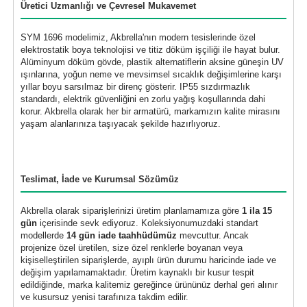
Üretici Uzmanlığı ve Çevresel Mukavemet
SYM 1696 modelimiz, Akbrella'nın modern tesislerinde özel
elektrostatik boya teknolojisi ve titiz döküm işçiliği ile hayat bulur.
Alüminyum döküm gövde, plastik alternatiflerin aksine güneşin UV
ışınlarına, yoğun neme ve mevsimsel sıcaklık değişimlerine karşı
yıllar boyu sarsılmaz bir direnç gösterir. IP55 sızdırmazlık
standardı, elektrik güvenliğini en zorlu yağış koşullarında dahi
korur. Akbrella olarak her bir armatürü, markamızın kalite mirasını
yaşam alanlarınıza taşıyacak şekilde hazırlıyoruz.
Teslimat, İade ve Kurumsal Sözümüz
Akbrella olarak siparişlerinizi üretim planlamamıza göre
1 ila 15
gün
içerisinde sevk ediyoruz. Koleksiyonumuzdaki standart
modellerde
14 gün iade taahhüdümüz
mevcuttur. Ancak
projenize özel üretilen, size özel renklerle boyanan veya
kişiselleştirilen siparişlerde, ayıplı ürün durumu haricinde iade ve
değişim yapılamamaktadır. Üretim kaynaklı bir kusur tespit
edildiğinde, marka kalitemiz gereğince ürününüz derhal geri alınır
ve kusursuz yenisi tarafınıza takdim edilir.