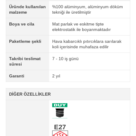
Üründe kullanılan
%100 alüminyum, alüminyum döküm
malzeme
tekniği ile üretilmiştir
Boya ve cila
Mat parlak ve eskitme tipte
elektrostatik ile boyanmaktadır
Paketleme şekli
Hava kabarcıklı pıtırcıklara sarılarak
koli içerisinde muhafaza edilir
Takribi teslimat
7 - 10 iş günü
süresi
Garanti
2 yıl
DİĞER ÖZELLİKLER
E27