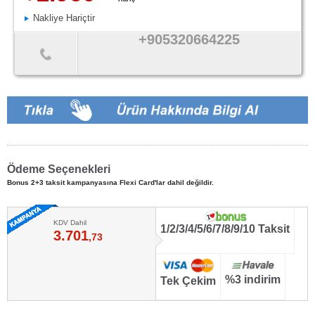
Nakliye Hariçtir
+905320664225
Ödeme Seçenekleri
Bonus 2+3 taksit kampanyasına Flexi Card'lar dahil değildir.
KDV Dahil
1/2/3/4/5/6/7/8/9/10 Taksit
3.701
,73
%3 indirim
Tek Çekim