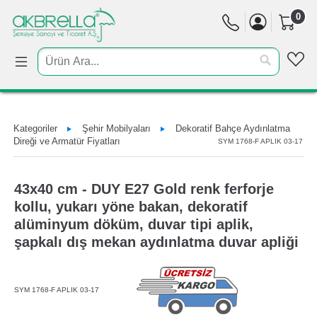
0
Kategoriler
Şehir Mobilyaları
Dekoratif Bahçe Aydınlatma
Direği ve Armatür Fiyatları
SYM 1768-F APLIK 03-17
43x40 cm - DUY E27 Gold renk ferforje
kollu, yukarı yöne bakan, dekoratif
alüminyum döküm, duvar tipi aplik,
şapkalı dış mekan aydınlatma duvar apliği
SYM 1768-F APLIK 03-17