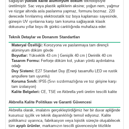
sağlayan
yüksek kalite alüminyum döküm
teknolojisiyle
üretilmiştir. Sac veya plastik apliklerin aksine; yoğun nem, yağmur
ve rüzgar altında asla paslanma yapmaz, formunu bozmaz. 220
derecede fırınlanmış elektrostatik toz boya kaplaması sayesinde,
güneşin UV ışınlarına karşı tam koruma sağlayarak klasik
dokusunu yıllar boyu ilk günkü canlılığında muhafaza eder.
Teknik Detaylar ve Donanım Standartları
Materyal Özelliği:
Korozyona ve paslanmaya tam dirençli
alüminyum döküm gövde
Boyutlar:
Yükseklik 43 cm | Genişlik 40 cm | Derinlik 40 cm
Tasarım Formu:
Ferforje döküm kol, yukarı yönlü aydınlatma
odağı
Duy Sistemi:
E27 Standart Duy (Enerji tasarruflu LED ve rustik
ampullere tam uyumlu)
Koruma Sınıfı:
IP55 (Sıvı sızdırmazlığına ve toz girişine karşı
tam izolasyon)
Kalite Belgeleri:
CE, TSE ve Akbrella yerli üretim tescilli kalite
Akbrella Kalite Politikası ve Garanti Güvencesi
Akbrella olarak, imalatını gerçekleştirdiğimiz her bir duvar apliğinde
kusursuz işçilik ve teknik dayanıklılığı temsil ediyoruz. Kalite
politikamız uyarınca, fabrikasyon veya lojistik süreçte oluşabilecek
tüm
ayıplı ürünler
, markamızın tescilli güvencesiyle titizlikle