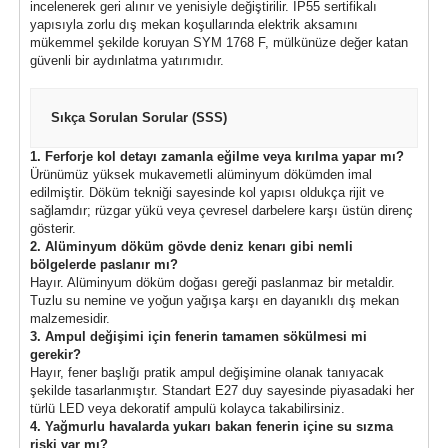
incelenerek geri alınır ve yenisiyle değiştirilir. IP55 sertifikalı
yapısıyla zorlu dış mekan koşullarında elektrik aksamını
mükemmel şekilde koruyan SYM 1768 F, mülkünüze değer katan
güvenli bir aydınlatma yatırımıdır.
Sıkça Sorulan Sorular (SSS)
1. Ferforje kol detayı zamanla eğilme veya kırılma yapar mı?
Ürünümüz yüksek mukavemetli alüminyum dökümden imal
edilmiştir. Döküm tekniği sayesinde kol yapısı oldukça rijit ve
sağlamdır; rüzgar yükü veya çevresel darbelere karşı üstün direnç
gösterir.
2. Alüminyum döküm gövde deniz kenarı gibi nemli
bölgelerde paslanır mı?
Hayır. Alüminyum döküm doğası gereği paslanmaz bir metaldir.
Tuzlu su nemine ve yoğun yağışa karşı en dayanıklı dış mekan
malzemesidir.
3. Ampul değişimi için fenerin tamamen sökülmesi mi
gerekir?
Hayır, fener başlığı pratik ampul değişimine olanak tanıyacak
şekilde tasarlanmıştır. Standart E27 duy sayesinde piyasadaki her
türlü LED veya dekoratif ampulü kolayca takabilirsiniz.
4. Yağmurlu havalarda yukarı bakan fenerin içine su sızma
riski var mı?