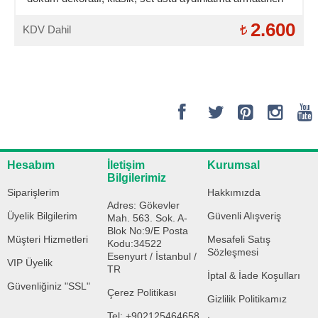
2.600
KDV Dahil
Hesabım
İletişim
Kurumsal
Bilgilerimiz
Siparişlerim
Hakkımızda
Adres: Gökevler
Üyelik Bilgilerim
Güvenli Alışveriş
Mah. 563. Sok. A-
Blok No:9/E Posta
Müşteri Hizmetleri
Mesafeli Satış
Kodu:34522
Sözleşmesi
Esenyurt / İstanbul /
VIP Üyelik
TR
İptal & İade Koşulları
Güvenliğiniz "SSL"
Çerez Politikası
Gizlilik Politikamız
Tel: +902125464658