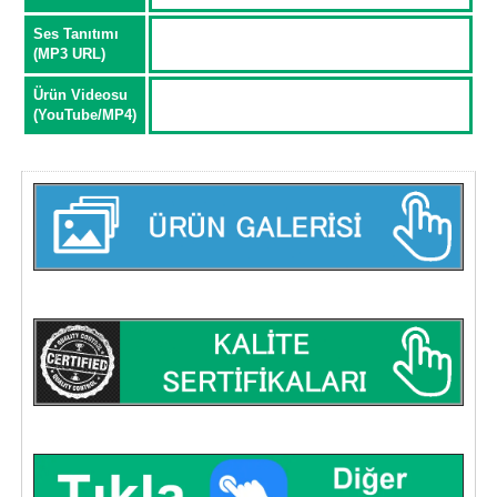
Ses Tanıtımı
(MP3 URL)
Ürün Videosu
(YouTube/MP4)