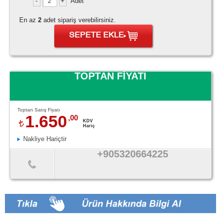
Adet
En az
2
adet sipariş verebilirsiniz.
SEPETE EKLE
TOPTAN FİYATI
Toptan Satış Fiyatı
1.650
,00
KDV
Hariç
Nakliye Hariçtir
+905320664225