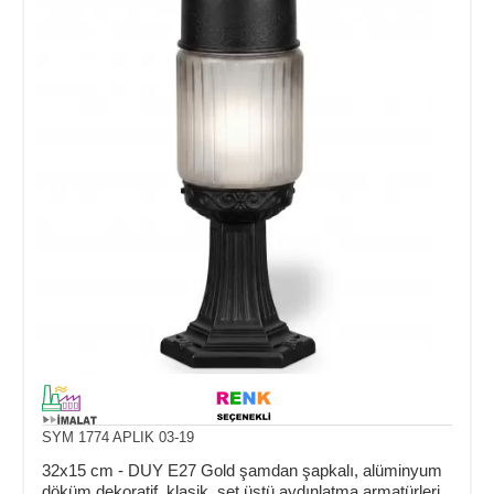
SYM 1774 APLIK 03-19
32x15 cm - DUY E27 Gold şamdan şapkalı, alüminyum
döküm dekoratif, klasik, set üstü aydınlatma armatürleri