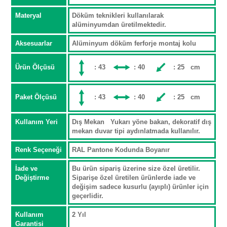
Materyal
Döküm teknikleri kullanılarak
alüminyumdan üretilmektedir.
Aksesuarlar
Alüminyum döküm ferforje montaj kolu
Ürün Ölçüsü
: 43
: 40
: 25 cm
Paket Ölçüsü
: 43
: 40
: 25 cm
Kullanım Yeri
Dış Mekan Yukarı yöne bakan, dekoratif dış
mekan duvar tipi aydınlatmada kullanılır.
Renk Seçeneği
RAL Pantone Kodunda Boyanır
İade ve
Bu ürün sipariş üzerine size özel üretilir.
Değiştirme
Siparişe özel üretilen ürünlerde iade ve
değişim sadece kusurlu (ayıplı) ürünler için
geçerlidir.
Kullanım
2 Yıl
Garantisi