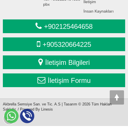
İletişim
pbx
İnsan Kaynakları
+902125464658
+905320664225
İletişim Bilgileri
İletişim Formu
Akbrella Semsiye San. ve Tic. A.S | Tasarım © 2026 Tüm Hakları
Saklıdır. / Powered By Linesis