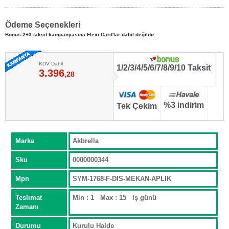
Ödeme Seçenekleri
Bonus 2+3 taksit kampanyasına Flexi Card'lar dahil değildir.
KDV Dahil
1/2/3/4/5/6/7/8/9/10 Taksit
3.396
,28
%3 indirim
Tek Çekim
Marka
Akbrella
Sku
0000000344
Mpn
SYM-1768-F-DIS-MEKAN-APLIK
Teslimat
Min : 1 Max : 15 İş günü
Zamanı
Durumu
Kurulu Halde