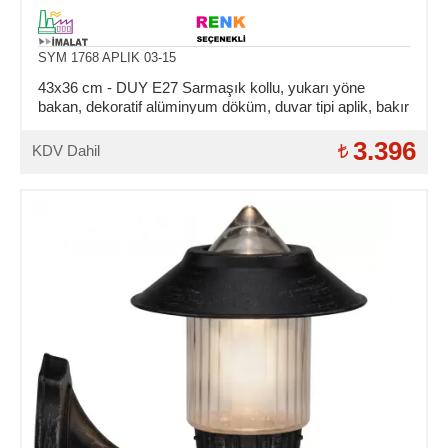
SYM 1768 APLIK 03-15
43x36 cm - DUY E27 Sarmaşık kollu, yukarı yöne
bakan, dekoratif alüminyum döküm, duvar tipi aplik, bakır
şapkalı dış mekan aydınlatma duvar apliği
3.396
KDV Dahil