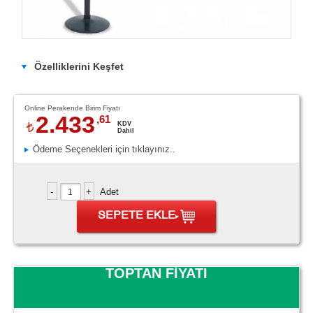
Özelliklerini Keşfet
Online Perakende Birim Fiyatı
2.433
,61
KDV
Dahil
Ödeme Seçenekleri için tıklayınız..
Adet
SEPETE EKLE
TOPTAN FİYATI