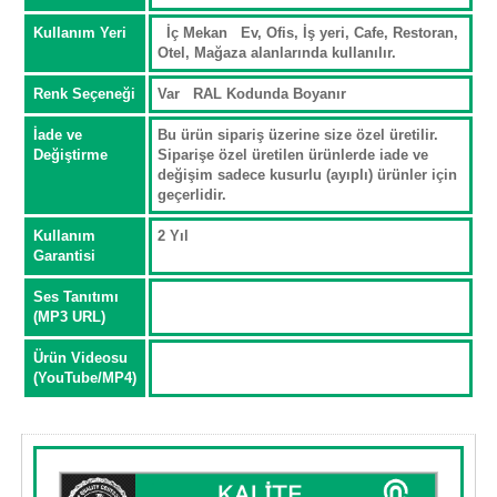
Kullanım Yeri
İç Mekan Ev, Ofis, İş yeri, Cafe, Restoran,
Otel, Mağaza alanlarında kullanılır.
Renk Seçeneği
Var RAL Kodunda Boyanır
İade ve
Bu ürün sipariş üzerine size özel üretilir.
Değiştirme
Siparişe özel üretilen ürünlerde iade ve
değişim sadece kusurlu (ayıplı) ürünler için
geçerlidir.
Kullanım
2 Yıl
Garantisi
Ses Tanıtımı
(MP3 URL)
Ürün Videosu
(YouTube/MP4)