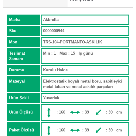
Marka
Akbrella
Sku
0000000944
Mpn
TRS-104-PORTMANTO-ASKILIK
Teslimat
Min : 1 Max : 15 İş günü
Zamanı
Durumu
Kurulu Halde
Materyal
Elektrostatik boyalı metal boru, sabitleyici
metal taban ve metal askılık parçaları
Ürün Şekli
Yuvarlak
Ürün Ölçüsü
: 160
: 39
: 39 cm
Paket Ölçüsü
: 160
: 39
: 39 cm