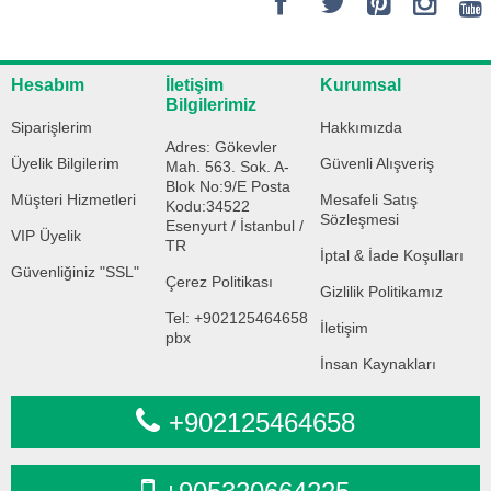
Hesabım
İletişim
Kurumsal
Bilgilerimiz
Siparişlerim
Hakkımızda
Adres: Gökevler
Üyelik Bilgilerim
Güvenli Alışveriş
Mah. 563. Sok. A-
Blok No:9/E Posta
Müşteri Hizmetleri
Mesafeli Satış
Kodu:34522
Sözleşmesi
Esenyurt / İstanbul /
VIP Üyelik
TR
İptal & İade Koşulları
Güvenliğiniz "SSL"
Çerez Politikası
Gizlilik Politikamız
Tel: +902125464658
İletişim
pbx
İnsan Kaynakları
+902125464658