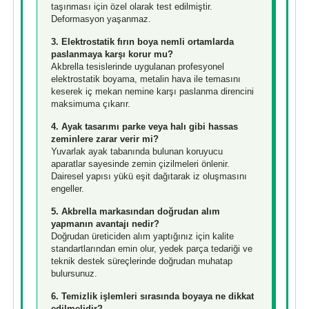
taşınması için özel olarak test edilmiştir.
Deformasyon yaşanmaz.
3. Elektrostatik fırın boya nemli ortamlarda
paslanmaya karşı korur mu?
Akbrella tesislerinde uygulanan profesyonel
elektrostatik boyama, metalin hava ile temasını
keserek iç mekan nemine karşı paslanma direncini
maksimuma çıkarır.
4. Ayak tasarımı parke veya halı gibi hassas
zeminlere zarar verir mi?
Yuvarlak ayak tabanında bulunan koruyucu
aparatlar sayesinde zemin çizilmeleri önlenir.
Dairesel yapısı yükü eşit dağıtarak iz oluşmasını
engeller.
5. Akbrella markasından doğrudan alım
yapmanın avantajı nedir?
Doğrudan üreticiden alım yaptığınız için kalite
standartlarından emin olur, yedek parça tedariği ve
teknik destek süreçlerinde doğrudan muhatap
bulursunuz.
6. Temizlik işlemleri sırasında boyaya ne dikkat
edilmelidir?