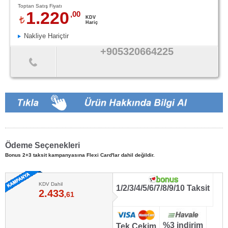
Toptan Satış Fiyatı
1.220
,00
KDV
Hariç
Nakliye Hariçtir
+905320664225
Ödeme Seçenekleri
Bonus 2+3 taksit kampanyasına Flexi Card'lar dahil değildir.
KDV Dahil
1/2/3/4/5/6/7/8/9/10 Taksit
2.433
,61
%3 indirim
Tek Çekim