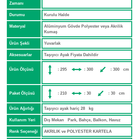
Zamanı
Durumu
Kurulu Halde
Materyal
Alüminyum Gövde Polyester veya Akrilik
Kumaş
Ürün Şekli
Yuvarlak
Aksesuarlar
Taşıyıcı Ayak Fiyata Dahildir
Ürün Ölçüsü
: 295
: 300
: 300 cm
Paket Ölçüsü
: 210
: 30
: 30 cm
Ürün Ağırlığı
Taşıyıcı ayak hariç 28 kg
Kullanım Yeri
Dış Mekan Park, Bahçe, Balkon, Havuz
Renk Seçeneği
AKRILIK ve POLYESTER KARTELA