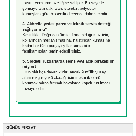
ısısını yansıtma özelliğine sahiptir. Bu sayede
şemsiye altındaki alan, standart polyester
kumaşlara göre hissedilir derecede daha serindir.
4. Akbrella yedek parça ve teknik servis desteği
sağlıyor mu?
Kesinlikle. Doğrudan üretici firma olduğumuz için;
kollarından mekanizmasına, halatından kumaşına
kadar her türlü parçayı yıllar sonra bile
fabrikamızdan temin edebilirsiniz.
5. Şiddetli rüzgarlarda şemsiyeyi açık bırakabilir
miyim?
Ürün oldukça dayanıklıdır; ancak 9 m²'lik yüzey
alanı rüzgar yükü alacağı için mekanik ömrü
korumak adına fırtınalı havalarda kapalı tutulması
tavsiye edilir.
GÜNÜN FIRSATI