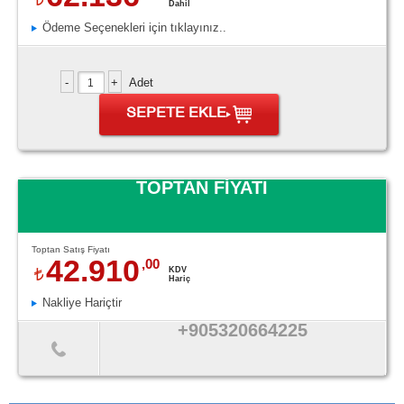
Dahil
Ödeme Seçenekleri için tıklayınız..
Adet
SEPETE EKLE
TOPTAN FİYATI
Toptan Satış Fiyatı
42.910
,00
KDV
Hariç
Nakliye Hariçtir
+905320664225