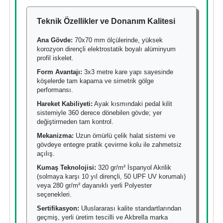
Teknik Özellikler ve Donanım Kalitesi
Ana Gövde:
70x70 mm ölçülerinde, yüksek
korozyon dirençli elektrostatik boyalı alüminyum
profil iskelet.
Form Avantajı:
3x3 metre kare yapı sayesinde
köşelerde tam kapama ve simetrik gölge
performansı.
Hareket Kabiliyeti:
Ayak kısmındaki pedal kilit
sistemiyle 360 derece dönebilen gövde; yer
değiştirmeden tam kontrol.
Mekanizma:
Uzun ömürlü çelik halat sistemi ve
gövdeye entegre pratik çevirme kolu ile zahmetsiz
açılış.
Kumaş Teknolojisi:
320 gr/m² İspanyol Akrilik
(solmaya karşı 10 yıl dirençli, 50 UPF UV korumalı)
veya 280 gr/m² dayanıklı yerli Polyester
seçenekleri.
Sertifikasyon:
Uluslararası kalite standartlarından
geçmiş, yerli üretim tescilli ve Akbrella marka