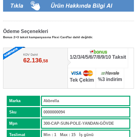
Ödeme Seçenekleri
Bonus 2+3 taksit kampanyasına Flexi Card'lar dahil değildir.
KDV Dahil
1/2/3/4/5/6/7/8/9/10 Taksit
62.136
,58
%3 indirim
Tek Çekim
Marka
Akbrella
Sku
0000000094
Mpn
300-CAP-SUN-POLE-YANDAN-GÖVDE
Teslimat
Min : 1 Max : 15 İş günü