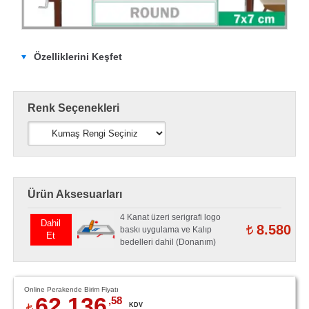
Özelliklerini Keşfet
Renk Seçenekleri
Ürün Aksesuarları
4 Kanat üzeri serigrafi logo
Dahil
8.580
baskı uygulama ve Kalıp
Et
bedelleri dahil (Donanım)
Online Perakende Birim Fiyatı
62.136
,58
KDV