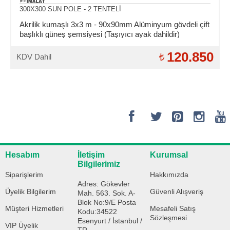
300X300 SUN POLE - 2 TENTELİ
Akrilik kumaşlı 3x3 m - 90x90mm Alüminyum gövdeli çift
başlıklı güneş şemsiyesi (Taşıyıcı ayak dahildir)
120.850
KDV Dahil
Hesabım
İletişim
Kurumsal
Bilgilerimiz
Siparişlerim
Hakkımızda
Adres: Gökevler
Üyelik Bilgilerim
Güvenli Alışveriş
Mah. 563. Sok. A-
Blok No:9/E Posta
Müşteri Hizmetleri
Mesafeli Satış
Kodu:34522
Sözleşmesi
Esenyurt / İstanbul /
VIP Üyelik