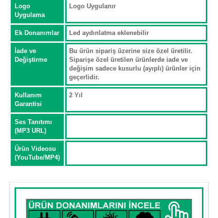
Logo
Logo Uygulanır
Uygulama
Ek Donanımlar
Led aydınlatma eklenebilir
İade ve
Bu ürün sipariş üzerine size özel üretilir.
Değiştirme
Siparişe özel üretilen ürünlerde iade ve
değişim sadece kusurlu (ayıplı) ürünler için
geçerlidir.
Kullanım
2 Yıl
Garantisi
Ses Tanıtımı
(MP3 URL)
Ürün Videosu
(YouTube/MP4)