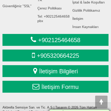
TR
İptal & İade Koşulları
Güvenliğiniz "SSL"
Çerez Politikası
Gizlilik Politikamız
Tel: +902125464658
İletişim
pbx
İnsan Kaynakları
+902125464658
+905320664225
İletişim Bilgileri
İletişim Formu
Akbrella Semsiye San. ve Tic. A.S | Tasarım © 2026 Tüm Hakları