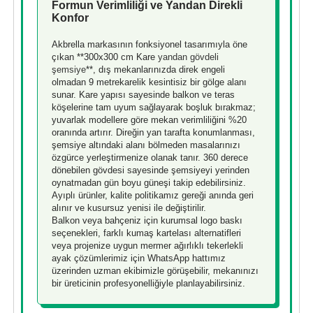
Formun Verimliliği ve Yandan Direkli
Konfor
Akbrella markasının fonksiyonel tasarımıyla öne
çıkan **300x300 cm Kare
yandan gövdeli
şemsiye
**, dış mekanlarınızda direk engeli
olmadan 9 metrekarelik kesintisiz bir gölge alanı
sunar. Kare yapısı sayesinde balkon ve teras
köşelerine tam uyum sağlayarak boşluk bırakmaz;
yuvarlak modellere göre mekan verimliliğini %20
oranında artırır. Direğin yan tarafta konumlanması,
şemsiye altındaki alanı bölmeden masalarınızı
özgürce yerleştirmenize olanak tanır. 360 derece
dönebilen gövdesi sayesinde şemsiyeyi yerinden
oynatmadan gün boyu güneşi takip edebilirsiniz.
Ayıplı ürünler, kalite politikamız gereği anında geri
alınır ve kusursuz yenisi ile değiştirilir.
Balkon veya bahçeniz için kurumsal logo baskı
seçenekleri, farklı kumaş kartelası alternatifleri
veya projenize uygun mermer ağırlıklı tekerlekli
ayak çözümlerimiz için WhatsApp hattımız
üzerinden uzman ekibimizle görüşebilir, mekanınızı
bir üreticinin profesyonelliğiyle planlayabilirsiniz.