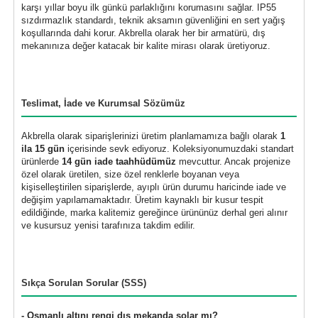
karşı yıllar boyu ilk günkü parlaklığını korumasını sağlar. IP55
sızdırmazlık standardı, teknik aksamın güvenliğini en sert yağış
koşullarında dahi korur. Akbrella olarak her bir armatürü, dış
mekanınıza değer katacak bir kalite mirası olarak üretiyoruz.
Teslimat, İade ve Kurumsal Sözümüz
Akbrella olarak siparişlerinizi üretim planlamamıza bağlı olarak
1
ila 15 gün
içerisinde sevk ediyoruz. Koleksiyonumuzdaki standart
ürünlerde
14 gün iade taahhüdümüz
mevcuttur. Ancak projenize
özel olarak üretilen, size özel renklerle boyanan veya
kişiselleştirilen siparişlerde, ayıplı ürün durumu haricinde iade ve
değişim yapılamamaktadır. Üretim kaynaklı bir kusur tespit
edildiğinde, marka kalitemiz gereğince ürününüz derhal geri alınır
ve kusursuz yenisi tarafınıza takdim edilir.
Sıkça Sorulan Sorular (SSS)
- Osmanlı altını rengi dış mekanda solar mı?