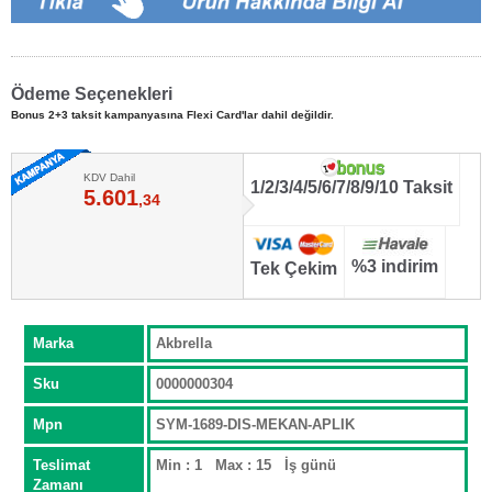
Ödeme Seçenekleri
Bonus 2+3 taksit kampanyasına Flexi Card'lar dahil değildir.
KDV Dahil
1/2/3/4/5/6/7/8/9/10 Taksit
5.601
,34
%3 indirim
Tek Çekim
Marka
Akbrella
Sku
0000000304
Mpn
SYM-1689-DIS-MEKAN-APLIK
Teslimat
Min : 1 Max : 15 İş günü
Zamanı