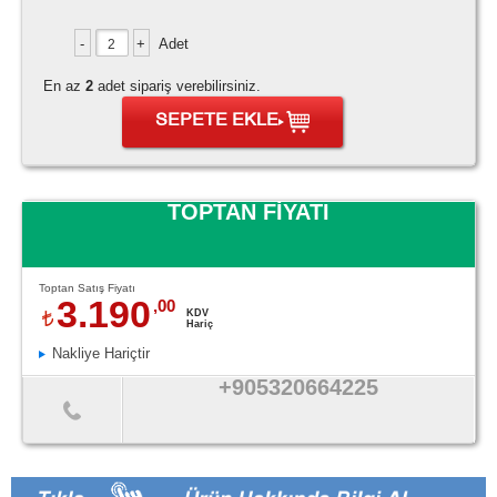
Adet
En az
2
adet sipariş verebilirsiniz.
SEPETE EKLE
TOPTAN FİYATI
Toptan Satış Fiyatı
3.190
,00
KDV
Hariç
Nakliye Hariçtir
+905320664225