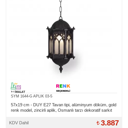
SYM 1644-G APLIK 03-5
57x19 cm - DUY E27 Tavan tipi, alüminyum döküm, gold
renk model, zincirli aplik, Osmanlı tarzı dekoratif sarkıt
aydınlatma apliği
3.887
KDV Dahil