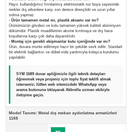
Hayır, kullandığımız fırınlanmış elektrostatik toz boya sayesinde
renkler dış etkenlere karşı son derece dirençlidir ve uzun yıllar
solma yapmaz.
- Ürün tamamen metal mi, plastik aksamı var mı?
Ürünümüzün gövdesi ve kolu tamamen yüksek kaliteli alüminyum
dökümdür. Plastik muadillerinin aksine kırılmaya ve dış hava
koşullarına karşı çok daha dayanıklıdır.
- Montaj için gerekli ekipmanlar kutu içeriğinde var mı?
Ürün, duvara monte edilmeye hazır bir şekilde sevk edilir. Standart
bir elektrik bağlantısı ve dübel-vida yardımıyla kolayca kurulumu
yapılabilir.
SYM 1689 duvar apliğimizle ilgili teknik detayları
öğrenmek veya projeniz için toplu fiyat teklifi almak
isterseniz; lütfen web sitemizdeki WhatsApp veya
arama butonuna tıklayarak Akbrella uzman ekibiyle
iletişime geçin.
Model Tanımı: Metal dış mekan aydınlatma armatürleri
1169