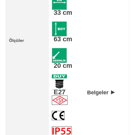
33 cm
63 cm
Ölçüler
20 cm
E27
►
Belgeler