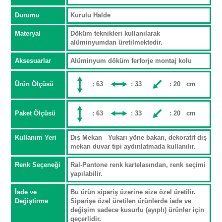
Durumu
Kurulu Halde
Materyal
Döküm teknikleri kullanılarak
alüminyumdan üretilmektedir.
Aksesuarlar
Alüminyum döküm ferforje montaj kolu
Ürün Ölçüsü
: 63
: 33
: 20 cm
Paket Ölçüsü
: 63
: 33
: 20 cm
Kullanım Yeri
Dış Mekan Yukarı yöne bakan, dekoratif dış
mekan duvar tipi aydınlatmada kullanılır.
Renk Seçeneği
Ral-Pantone renk kartelasından, renk seçimi
yapılabilir.
İade ve
Bu ürün sipariş üzerine size özel üretilir.
Değiştirme
Siparişe özel üretilen ürünlerde iade ve
değişim sadece kusurlu (ayıplı) ürünler için
geçerlidir.