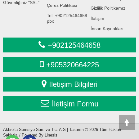
Güvenliğiniz "SSL"
Çerez Politikası
Gizlilik Politikamız
Tel: +902125464658
İletişim
pbx
İnsan Kaynakları
+902125464658
+905320664225
İletişim Bilgileri
İletişim Formu
Akbrella Semsiye San. ve Tic. A.S | Tasarım © 2026 Tüm Hakları
Saklıdır. / Powered By Linesis