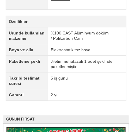
Özellikler
Üründe kullanılan
%100 CAST Alüminyum döküm
malzeme
/ Polikarbon Cam
Boya ve cila
Elektrostatik toz boya
Paketleme şekli
Jiletin muhafazalı 1 adet şeklinde
paketlenmiştir
Takribi teslimat
5 iş günü
süresi
Garanti
2 yıl
GÜNÜN FIRSATI