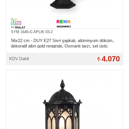
SYM 1645-G APLIK 03-2
56x22 cm - DUY E27 Sivri şapkalı, alüminyum döküm,
dekoratif altın gold renginde, Osmanlı tarzı, set üstü
aydınlatma armatürleri
4.070
KDV Dahil