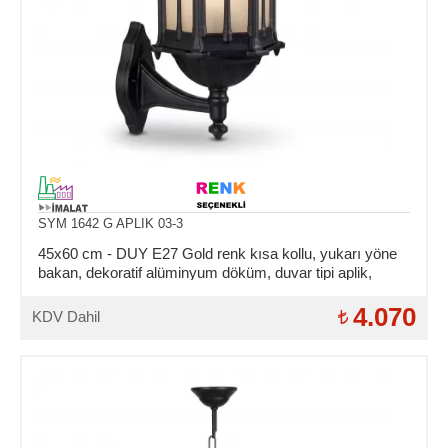
SYM 1642 G APLIK 03-3
45x60 cm - DUY E27 Gold renk kısa kollu, yukarı yöne
bakan, dekoratif alüminyum döküm, duvar tipi aplik,
Osmanlı tipi dış mekan aydınlatma
4.070
KDV Dahil