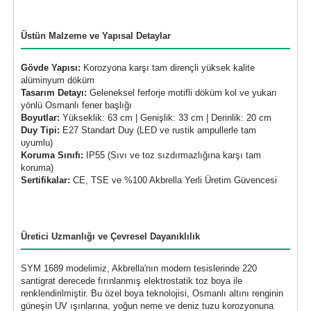
Üstün Malzeme ve Yapısal Detaylar
Gövde Yapısı:
Korozyona karşı tam dirençli yüksek kalite
alüminyum döküm
Tasarım Detayı:
Geleneksel ferforje motifli döküm kol ve yukarı
yönlü Osmanlı fener başlığı
Boyutlar:
Yükseklik: 63 cm | Genişlik: 33 cm | Derinlik: 20 cm
Duy Tipi:
E27 Standart Duy (LED ve rustik ampullerle tam
uyumlu)
Koruma Sınıfı:
IP55 (Sıvı ve toz sızdırmazlığına karşı tam
koruma)
Sertifikalar:
CE, TSE ve %100 Akbrella Yerli Üretim Güvencesi
Üretici Uzmanlığı ve Çevresel Dayanıklılık
SYM 1689 modelimiz, Akbrella'nın modern tesislerinde 220
santigrat derecede fırınlanmış elektrostatik toz boya ile
renklendirilmiştir. Bu özel boya teknolojisi, Osmanlı altını renginin
güneşin UV ışınlarına, yoğun neme ve deniz tuzu korozyonuna