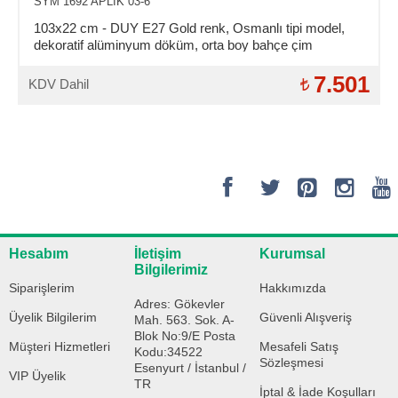
SYM 1692 APLIK 03-6
103x22 cm - DUY E27 Gold renk, Osmanlı tipi model,
dekoratif alüminyum döküm, orta boy bahçe çim
aydınlatma direği
7.501
KDV Dahil
Hesabım
İletişim
Kurumsal
Bilgilerimiz
Siparişlerim
Hakkımızda
Adres: Gökevler
Üyelik Bilgilerim
Güvenli Alışveriş
Mah. 563. Sok. A-
Blok No:9/E Posta
Müşteri Hizmetleri
Mesafeli Satış
Kodu:34522
Sözleşmesi
Esenyurt / İstanbul /
VIP Üyelik
TR
İptal & İade Koşulları