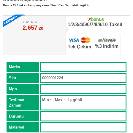
Bonus 2+3 taksit kampanyasına Flexi Card'lar dahil değildir.
KDV Dahil
1/2/3/4/5/6/7/8/9/10 Taksit
2.657
,20
%3 indirim
Tek Çekim
Marka
Sku
0000001224
Mpn
Teslimat
Min : Max : İş günü
Zamanı
Durumu
Materyal