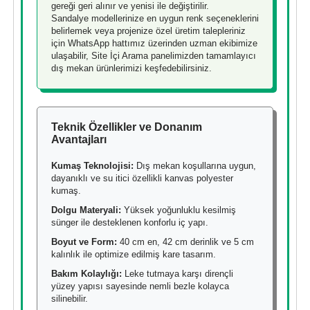
gereği geri alınır ve yenisi ile değiştirilir.
Sandalye modellerinize en uygun renk seçeneklerini
belirlemek veya projenize özel üretim talepleriniz
için WhatsApp hattımız üzerinden uzman ekibimize
ulaşabilir, Site İçi Arama panelimizden tamamlayıcı
dış mekan ürünlerimizi keşfedebilirsiniz.
Teknik Özellikler ve Donanım
Avantajları
Kumaş Teknolojisi:
Dış mekan koşullarına uygun,
dayanıklı ve su itici özellikli kanvas polyester
kumaş.
Dolgu Materyali:
Yüksek yoğunluklu kesilmiş
sünger ile desteklenen konforlu iç yapı.
Boyut ve Form:
40 cm en, 42 cm derinlik ve 5 cm
kalınlık ile optimize edilmiş kare tasarım.
Bakım Kolaylığı:
Leke tutmaya karşı dirençli
yüzey yapısı sayesinde nemli bezle kolayca
silinebilir.