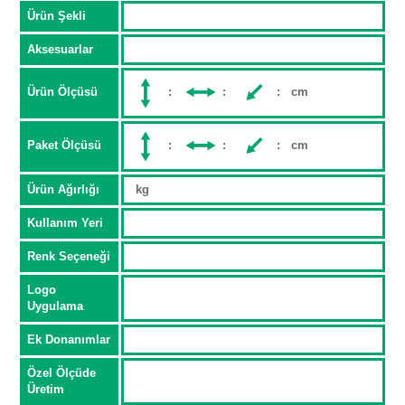
Ürün Şekli
Aksesuarlar
Ürün Ölçüsü
:
:
: cm
Paket Ölçüsü
:
:
: cm
Ürün Ağırlığı
kg
Kullanım Yeri
Renk Seçeneği
Logo
Uygulama
Ek Donanımlar
Özel Ölçüde
Üretim