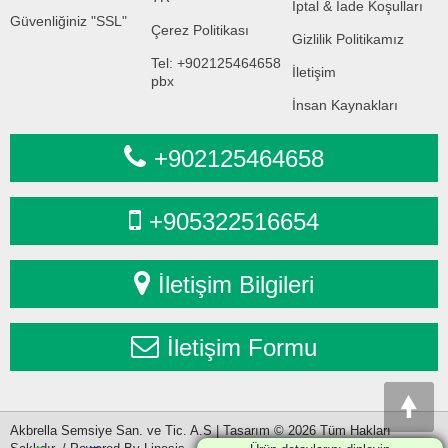
İptal & İade Koşulları
Güvenliğiniz "SSL"
Çerez Politikası
Gizlilik Politikamız
Tel: +902125464658
İletişim
pbx
İnsan Kaynakları
+902125464658
+905322516654
İletişim Bilgileri
İletişim Formu
Akbrella Semsiye San. ve Tic. A.S | Tasarım © 2026 Tüm Hakları