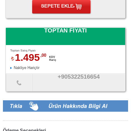
SEPETE EKLE
TOPTAN FİYATI
Toptan Satış Fiyatı
1.495
,00
KDV
Hariç
Nakliye Hariçtir
+905322516654
Ödeme Seçenekleri