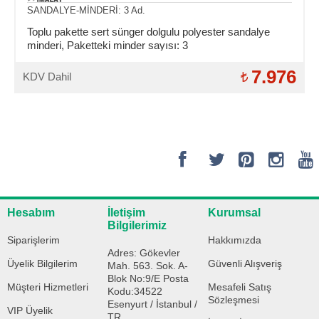
SANDALYE-MİNDERİ: 3 Ad.
Toplu pakette sert sünger dolgulu polyester sandalye
minderi, Paketteki minder sayısı: 3
7.976
KDV Dahil
Hesabım
İletişim
Kurumsal
Bilgilerimiz
Siparişlerim
Hakkımızda
Adres: Gökevler
Üyelik Bilgilerim
Güvenli Alışveriş
Mah. 563. Sok. A-
Blok No:9/E Posta
Müşteri Hizmetleri
Mesafeli Satış
Kodu:34522
Sözleşmesi
Esenyurt / İstanbul /
VIP Üyelik
TR