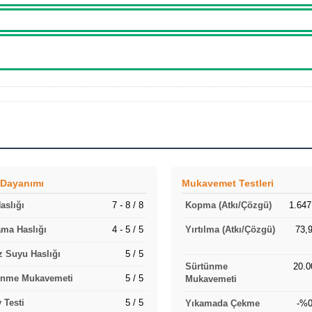
 Dayanımı
Mukavemet Testleri
Haslığı
7 - 8 / 8
Kopma (Atkı/Çözgü)
1.647
ma Haslığı
4 - 5 / 5
Yırtılma (Atkı/Çözgü)
73,9
 Suyu Haslığı
5 / 5
Sürtünme
20.0
enme Mukavemeti
5 / 5
Mukavemeti
 Testi
5 / 5
Yıkamada Çekme
-%0