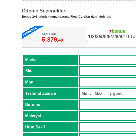
Ödeme Seçenekleri
Bonus 2+3 taksit kampanyasına Flexi Card'lar dahil değildir.
KDV Dahil
1/2/3/4/5/6/7/8/9/10 Ta
5.379
,40
Marka
Sku
Mpn
Teslimat Zamanı
Min : Max : İş günü
Durumu
Materyal
Ürün Şekli