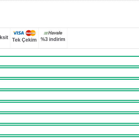
ksit
%3 indirim
Tek Çekim