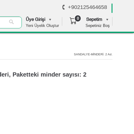
+902125464658
0
Üye Girişi
Sepetim
Yeni Üyelik Oluştur
Sepetiniz Boş
0,00 TL
SANDALYE-MİNDERİ: 2 Ad.
eri, Paketteki minder sayısı: 2