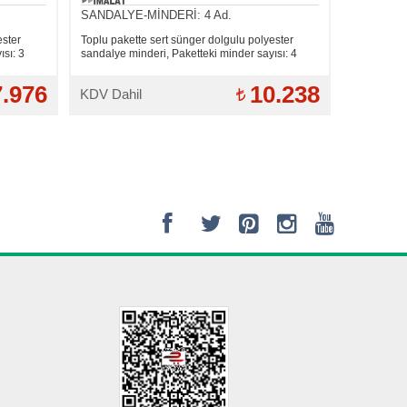
SANDALYE-MİNDERİ: 4 Ad.
ester
Toplu pakette sert sünger dolgulu polyester
ısı: 3
sandalye minderi, Paketteki minder sayısı: 4
7.976
10.238
KDV Dahil