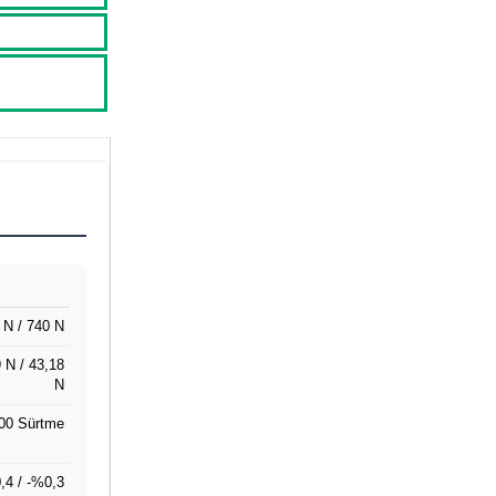
 N / 740 N
 N / 43,18
N
00 Sürtme
,4 / -%0,3