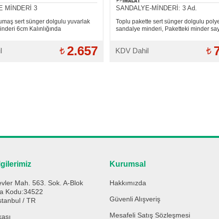
 MİNDERİ 3
SANDALYE-MİNDERİ: 3 Ad.
umaş sert sünger dolgulu yuvarlak
Toplu pakette sert sünger dolgulu poly
inderi 6cm Kalınlığında
sandalye minderi, Paketteki minder say
2.657
l
KDV Dahil
lgilerimiz
Kurumsal
vler Mah. 563. Sok. A-Blok
Hakkımızda
ta Kodu:34522
Güvenli Alışveriş
stanbul / TR
Mesafeli Satış Sözleşmesi
kası