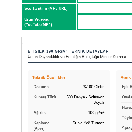
Ses Tanıtımı (MP3 URL)
Ürün Videosu
(YouTube/MP4)
ETISILK 190 GR/M² TEKNIK DETAYLAR
Üstün Dayanıklılık ve Estetiğin Buluştuğu Minder Kumaşı
Teknik Özellikler
Renk
Dokuma
%100 Olefin
Işık 
Kumaş Türü
500 Denye - Solüsyon
Ovala
Boyalı
Havuz
Ağırlık
190 gr/m²
Tüyl
Kaplama
Su ve Yağ Tutmaz
Sprey
(Apre)