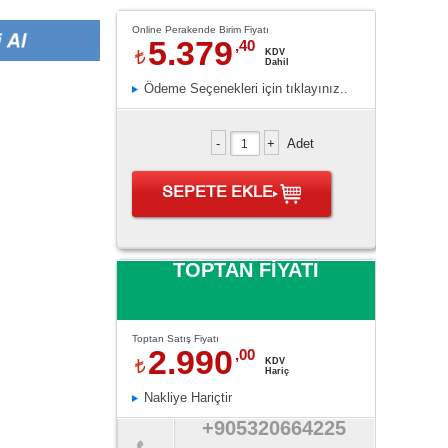
Online Perakende Birim Fiyatı
5.379
,40
KDV
Dahil
Ödeme Seçenekleri için tıklayınız..
Adet
SEPETE EKLE
TOPTAN FİYATI
Toptan Satış Fiyatı
2.990
,00
KDV
Hariç
Nakliye Hariçtir
+905320664225