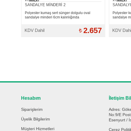
SANDALYE MİNDERİ 2
SANDALYE
Polyester kumaş sert sünger dolgulu oval
Polyester k
sandalye minderi 6cm kalınlığında
sandalye m
2.657
KDV Dahil
KDV Dahi
Hesabım
İletişim Bi
Siparişlerim
Adres: Göke
No:9/E Pos
Üyelik Bilgilerim
Esenyurt / İ
Müşteri Hizmetleri
Çerez Politi