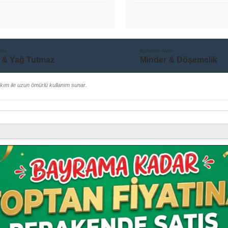
uma
Kullanım Alanı
 & Yağ Tutmaz
Minder & Döşemelik
akım ile uzun ömürlü kullanım sunar.