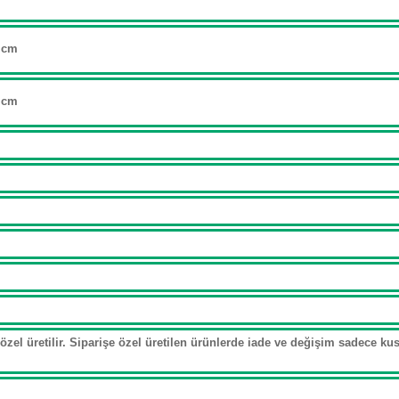
 cm
 cm
özel üretilir. Siparişe özel üretilen ürünlerde iade ve değişim sadece kusu