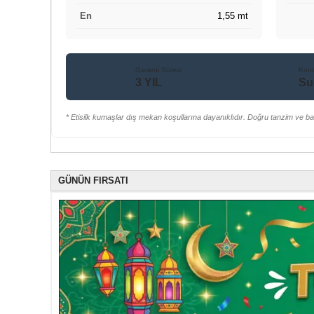
En
1,55 mt
Garanti Süresi
Kor
3 YIL
Su
* Etisilk kumaşlar dış mekan koşullarına dayanıklıdır. Doğru tanzim ve b
GÜNÜN FIRSATI