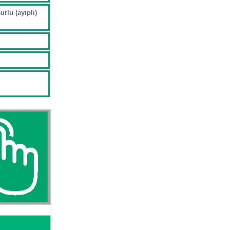
rlu (ayıplı)