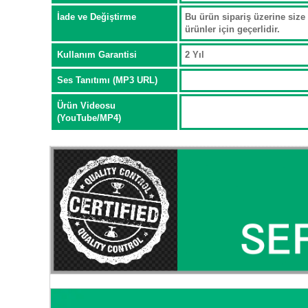
İade ve Değiştirme
Bu ürün sipariş üzerine size 
ürünler için geçerlidir.
Kullanım Garantisi
2 Yıl
Ses Tanıtımı (MP3 URL)
Ürün Videosu
(YouTube/MP4)