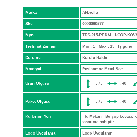
Marka
Akbrella
Sku
0000000577
Mpn
TRS-215-PEDALLI-COP-KO
Teslimat Zamanı
Min : 1 Max : 15 İş günü
Durumu
Kurulu Halde
Materyal
Paslanmaz Metal Sac
Ürün Ölçüsü
: 73
: 40
Paket Ölçüsü
: 73
: 40
Kullanım Yeri
İç Mekan Bu çöp kovası, kap
tasarıma sahiptir.
Logo Uygulama
Logo Uygulanır