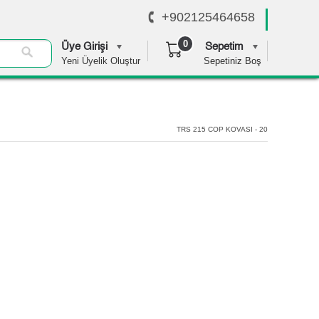
+902125464658
0
Üye Girişi
Sepetim
Yeni Üyelik Oluştur
Sepetiniz Boş
0,00 TL
TRS 215 COP KOVASI - 20