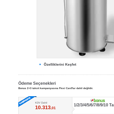
Özelliklerini Keşfet
Ödeme Seçenekleri
Bonus 2+3 taksit kampanyasına Flexi Card'lar dahil değildir.
KDV Dahil
1/2/3/4/5/6/7/8/9/10 Ta
10.313
,01