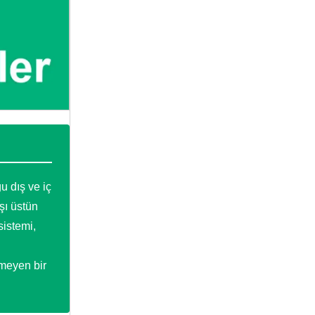
u dış ve iç
şı üstün
sistemi,
rmeyen bir