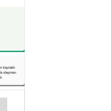
im kaynaklı
yla ulaşması
r.