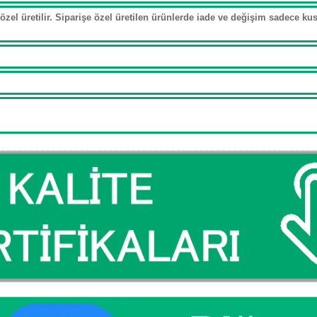
özel üretilir. Siparişe özel üretilen ürünlerde iade ve değişim sadece kusu