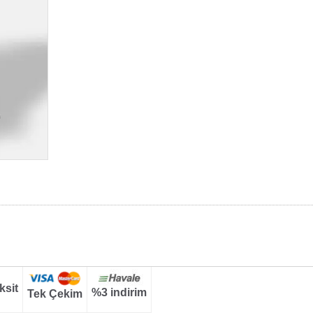
ksit
%3 indirim
Tek Çekim