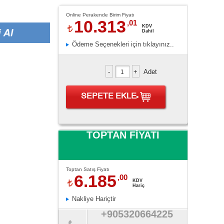
Online Perakende Birim Fiyatı
10.313
,01
KDV
Dahil
Ödeme Seçenekleri için tıklayınız..
Adet
SEPETE EKLE
TOPTAN FİYATI
Toptan Satış Fiyatı
6.185
,00
KDV
Hariç
Nakliye Hariçtir
+905320664225