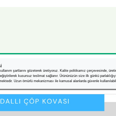
i
kullanım şartlarını gözeterek üretiyoruz. Kalite politikamız çerçevesinde, üret
le değiştirilerek kusursuz teslimat sağlanır. Ürününüzün size ilk günkü parlaklığı
mektedir. Uzun ömürlü mekanizması ile kamusal alanlarda güvenle kullanılabili