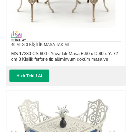
40 MTS 3 KİŞİLİK MASA TAKIMI
MS 17230-CS 600 - Yuvarlak Masa E:90 x D:90 x Y: 72
cm 3 Kişilik ferforje tip alüminyum döküm masa ve
sandalye takımı (Mindersiz Fiyatı)
Hızlı Teklif Al