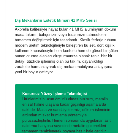
Dış Mekanların Estetik Mimarı 41 MHS Serisi
Akbrella kalitesiyle hayat bulan 41 MHS alüminyum döküm
masa takımı, bahçenizin veya terasınızın atmosferini
tamamen değiştirmek için tasarlandı. Klasik ferforje ruhunu
modern üretim teknolojileriyle birleştiren bu set, dört kişilik
kullanım kapasitesiyle hem konforlu hem de görsel bir şölen
sunan oturma alanları oluşturmanıza olanak tanır. Her bir
detayı titizlikle işlenmiş olan bu takım, dayanıklılığı
zarafetle harmanlayarak dış mekan mobilyası anlayışına
yeni bir boyut getiriyor.
Kusursuz Yüzey İşleme Teknolojisi
Ürünlerimizin uzun ömürlü olmasının sırrı, metalin
en saf haline ulaşana kadar geçirdiği aşamalarda
saklıdır. Masa ve sandalyelerimiz, döküm işleminin
ardından misket kumlama yöntemiyle
pürüzsüzleştirilir. Hemen sonrasında uygulanan asit
daldırma banyosu sayesinde metalin gözenekleri
tamamen temizlenerek boyaya hazır hale getirilir.