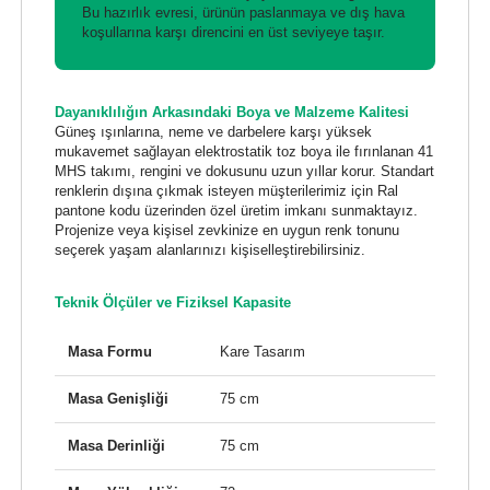
Bu hazırlık evresi, ürünün paslanmaya ve dış hava
koşullarına karşı direncini en üst seviyeye taşır.
Dayanıklılığın Arkasındaki Boya ve Malzeme Kalitesi
Güneş ışınlarına, neme ve darbelere karşı yüksek
mukavemet sağlayan elektrostatik toz boya ile fırınlanan 41
MHS takımı, rengini ve dokusunu uzun yıllar korur. Standart
renklerin dışına çıkmak isteyen müşterilerimiz için Ral
pantone kodu üzerinden özel üretim imkanı sunmaktayız.
Projenize veya kişisel zevkinize en uygun renk tonunu
seçerek yaşam alanlarınızı kişiselleştirebilirsiniz.
Teknik Ölçüler ve Fiziksel Kapasite
Masa Formu
Kare Tasarım
Masa Genişliği
75 cm
Masa Derinliği
75 cm