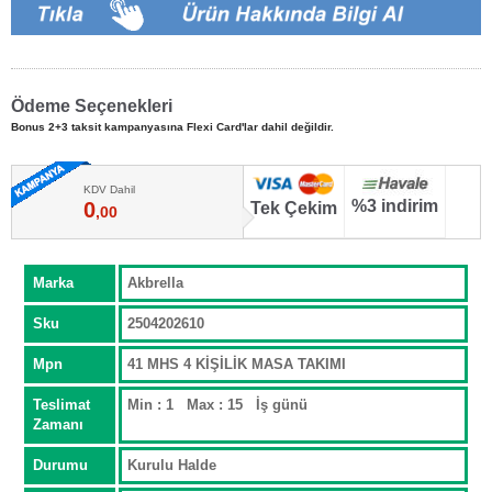
Ödeme Seçenekleri
Bonus 2+3 taksit kampanyasına Flexi Card'lar dahil değildir.
KDV Dahil
%3 indirim
0
Tek Çekim
,00
Marka
Akbrella
Sku
2504202610
Mpn
41 MHS 4 KİŞİLİK MASA TAKIMI
Teslimat
Min : 1 Max : 15 İş günü
Zamanı
Durumu
Kurulu Halde