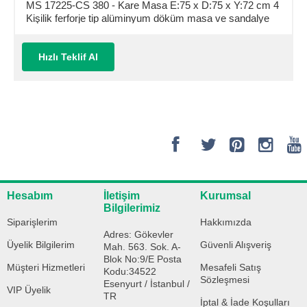
MS 17225-CS 380 - Kare Masa E:75 x D:75 x Y:72 cm 4
Kişilik ferforje tip alüminyum döküm masa ve sandalye
takımı (Mindersiz Fiyatı)
Hızlı Teklif Al
Hesabım
İletişim
Kurumsal
Bilgilerimiz
Siparişlerim
Hakkımızda
Adres: Gökevler
Üyelik Bilgilerim
Güvenli Alışveriş
Mah. 563. Sok. A-
Blok No:9/E Posta
Müşteri Hizmetleri
Mesafeli Satış
Kodu:34522
Sözleşmesi
Esenyurt / İstanbul /
VIP Üyelik
TR
İptal & İade Koşulları