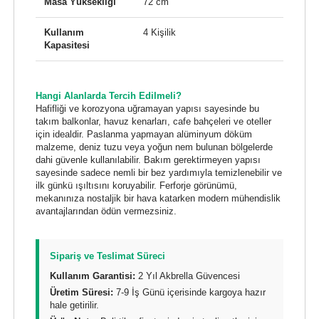
Masa Yüksekliği
72 cm
Kullanım
4 Kişilik
Kapasitesi
Hangi Alanlarda Tercih Edilmeli?
Hafifliği ve korozyona uğramayan yapısı sayesinde bu
takım balkonlar, havuz kenarları, cafe bahçeleri ve oteller
için idealdir. Paslanma yapmayan alüminyum döküm
malzeme, deniz tuzu veya yoğun nem bulunan bölgelerde
dahi güvenle kullanılabilir. Bakım gerektirmeyen yapısı
sayesinde sadece nemli bir bez yardımıyla temizlenebilir ve
ilk günkü ışıltısını koruyabilir. Ferforje görünümü,
mekanınıza nostaljik bir hava katarken modern mühendislik
avantajlarından ödün vermezsiniz.
Sipariş ve Teslimat Süreci
Kullanım Garantisi:
2 Yıl Akbrella Güvencesi
Üretim Süresi:
7-9 İş Günü içerisinde kargoya hazır
hale getirilir.