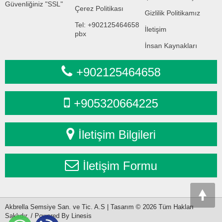
Güvenliğiniz "SSL"
Çerez Politikası
Gizlilik Politikamız
Tel: +902125464658
İletişim
pbx
İnsan Kaynakları
+902125464658
+905320664225
İletişim Bilgileri
İletişim Formu
Akbrella Semsiye San. ve Tic. A.S | Tasarım © 2026 Tüm Hakları
Saklıdır. / Powered By Linesis