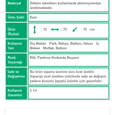
Materyal
Döküm teknikleri kullanılarak alüminyumdan
üretilmektedir.
Ürün Şekli
Kare
Ürün
: 72
: 75
: 75 cm
Ölçüsü
Kullanım
Dış Mekan Park, Bahçe, Balkon, Havuz İç
Yeri
Mekan Mutfak, Balkon
Renk
RAL Pantone Kodunda Boyanır
Seçeneği
İade ve
Bu ürün sipariş üzerine size özel üretilir.
Değiştirme
Siparişe özel üretilen ürünlerde iade ve değişim
sadece kusurlu (ayıplı) ürünler için geçerlidir.
Kullanım
2 Yıl
Garantisi