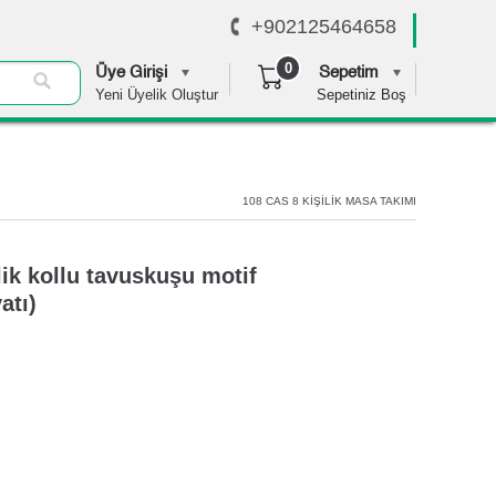
+902125464658
0
Üye Girişi
Sepetim
Yeni Üyelik Oluştur
Sepetiniz Boş
0,00 TL
108 CAS 8 KİŞİLİK MASA TAKIMI
ik kollu tavuskuşu motif
atı)