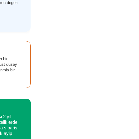
iyon degeri
n bir
 ust duzey
anmis bir
 2 yil
eliklerde
ca siparis
k ayip