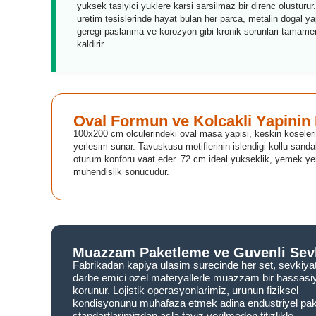
yuksek tasiyici yuklere karsi sarsilmaz bir direnc olusturur.
uretim tesislerinde hayat bulan her parca, metalin dogal ya
geregi paslanma ve korozyon gibi kronik sorunlari tamame
kaldirir.
Oval Formun ve Kolcakli Yapinin
100x200 cm olculerindeki oval masa yapisi, keskin koselerin
yerlesim sunar. Tavuskusu motiflerinin islendigi kollu sand
oturum konforu vaat eder. 72 cm ideal yukseklik, yemek yem
muhendislik sonucudur.
Muazzam Paketleme ve Guvenli Sev
Fabrikadan kapiya ulasim surecinde her set, sevkiya
darbe emici ozel materyallerle muazzam bir hassasiy
korunur. Lojistik operasyonlarimiz, urunun fiziksel
kondisyonunu muhafaza etmek adina endustriyel pa
standartlarimizdan asla taviz verilmeden titizlikle