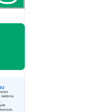
nu
boyaya
t daldirma
,
eyde
lerimizle