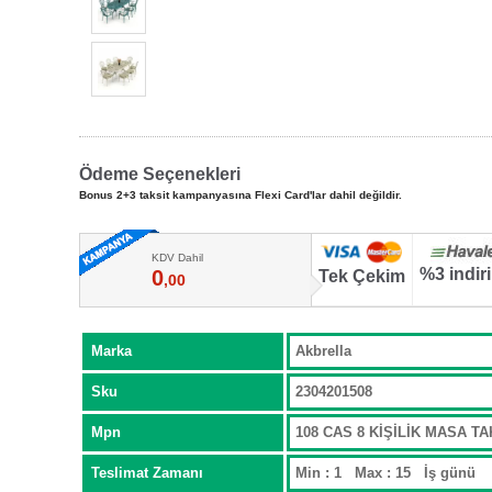
Ödeme Seçenekleri
Bonus 2+3 taksit kampanyasına Flexi Card'lar dahil değildir.
KDV Dahil
%3 indir
0
Tek Çekim
,00
Marka
Akbrella
Sku
2304201508
Mpn
108 CAS 8 KİŞİLİK MASA T
Teslimat Zamanı
Min : 1 Max : 15 İş günü