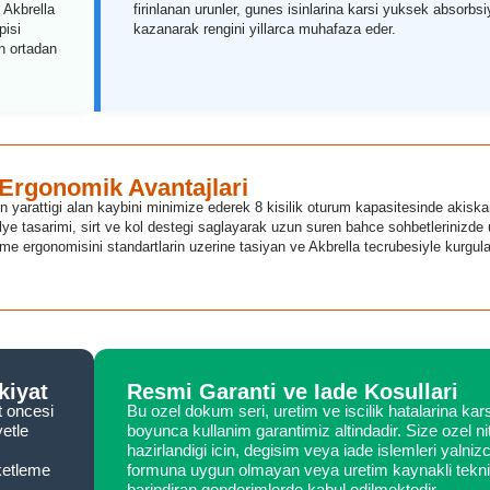
 Akbrella
firinlanan urunler, gunes isinlarina karsi yuksek absorbs
pisi
kazanarak rengini yillarca muhafaza eder.
n ortadan
 Ergonomik Avantajlari
 yarattigi alan kaybini minimize ederek 8 kisilik oturum kapasitesinde akiska
alye tasarimi, sirt ve kol destegi saglayarak uzun suren bahce sohbetlerinizde
e ergonomisini standartlarin uzerine tasiyan ve Akbrella tecrubesiyle kurgul
kiyat
Resmi Garanti ve Iade Kosullari
t oncesi
Bu ozel dokum seri, uretim ve iscilik hatalarina karsi
etle
boyunca kullanim garantimiz altindadir. Size ozel nit
hazirlandigi icin, degisim veya iade islemleri yalniz
ketleme
formuna uygun olmayan veya uretim kaynakli tekni
barindiran gonderimlerde kabul edilmektedir.