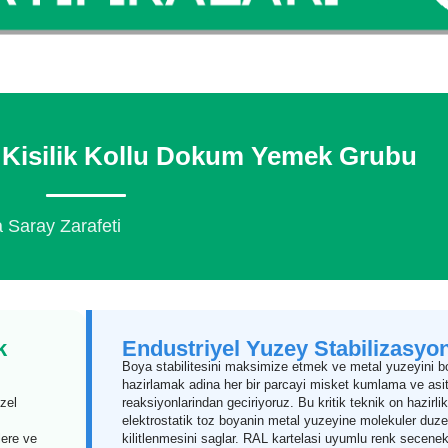
 Kisilik Kollu Dokum Yemek Grubu
 Saray Zarafeti
k
Endustriyel Yuzey Stabilizasyo
Boya stabilitesini maksimize etmek ve metal yuzeyini 
m
hazirlamak adina her bir parcayi misket kumlama ve asi
ozel
reaksiyonlarindan geciriyoruz. Bu kritik teknik on hazirlik
,
elektrostatik toz boyanin metal yuzeyine molekuler duz
lere ve
kilitlenmesini saglar. RAL kartelasi uyumlu renk secenek