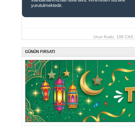
yurutulmektedir.
Urun Kodu: 108 CAS -
GÜNÜN FIRSATI