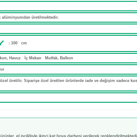
ak alüminyumdan üretilmektedir.
: 100 cm
lkon, Havuz İç Mekan Mutfak, Balkon
nır
özel üretilir. Siparişe özel üretilen ürünlerde iade ve değişim sadece kusu
 ürünler, el işçiliğiyle ikinci kat boya darbesi verilerek renklendirilmekt