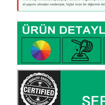
el yapımı olmaları nedeniyle, hiçbir ürün bir diğerinin bi