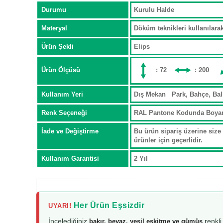
Durumu
Kurulu Halde
Materyal
Döküm teknikleri kullanılar
Ürün Şekli
Elips
Ürün Ölçüsü
: 72
: 200
Kullanım Yeri
Dış Mekan Park, Bahçe, Ba
Renk Seçeneği
RAL Pantone Kodunda Boya
İade ve Değiştirme
Bu ürün sipariş üzerine size 
ürünler için geçerlidir.
Kullanım Garantisi
2 Yıl
Her Ürün Eşsizdir
UYARI!
İncelediğiniz
renkli
bakır, beyaz, yeşil eskitme ve gümüş