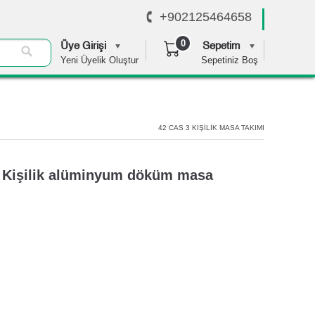
+902125464658
0
Üye Girişi
Sepetim
Yeni Üyelik Oluştur
Sepetiniz Boş
0,00 TL
42 CAS 3 KİŞİLİK MASA TAKIMI
3 Kişilik alüminyum döküm masa