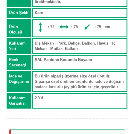
üretilmektedir.
Ürün Şekli
Kare
Ürün
: 72
: 75
: 75 cm
Ölçüsü
Kullanım
Dış Mekan Park, Bahçe, Balkon, Havuz İç
Yeri
Mekan Mutfak, Balkon
Renk
RAL Pantone Kodunda Boyanır
Seçeneği
İade ve
Bu ürün sipariş üzerine size özel üretilir.
Değiştirme
Siparişe özel üretilen ürünlerde iade ve değişim
sadece kusurlu (ayıplı) ürünler için geçerlidir.
Kullanım
2 Yıl
Garantisi