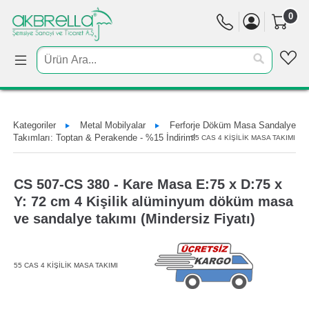
0
Kategoriler
Metal Mobilyalar
Ferforje Döküm Masa Sandalye
Takımları: Toptan & Perakende - %15 İndirim!
55 CAS 4 KİŞİLİK MASA TAKIMI
CS 507-CS 380 - Kare Masa E:75 x D:75 x
Y: 72 cm 4 Kişilik alüminyum döküm masa
ve sandalye takımı (Mindersiz Fiyatı)
55 CAS 4 KİŞİLİK MASA TAKIMI