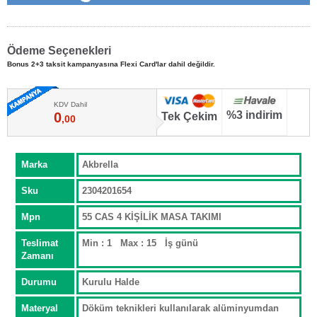
Ödeme Seçenekleri
Bonus 2+3 taksit kampanyasına Flexi Card'lar dahil değildir.
KDV Dahil
%3 indirim
0
Tek Çekim
,00
Marka
Akbrella
Sku
2304201654
Mpn
55 CAS 4 KİŞİLİK MASA TAKIMI
Teslimat
Min : 1 Max : 15 İş günü
Zamanı
Durumu
Kurulu Halde
Materyal
Döküm teknikleri kullanılarak alüminyumdan