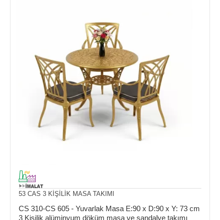
53 CAS 3 KİŞİLİK MASA TAKIMI
CS 310-CS 605 - Yuvarlak Masa E:90 x D:90 x Y: 73 cm
3 Kişilik alüminyum döküm masa ve sandalye takımı