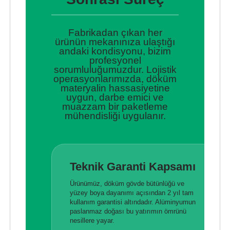
Fabrikadan çıkan her
ürünün mekanınıza ulaştığı
andaki kondisyonu, bizim
profesyonel
sorumluluğumuzdur. Lojistik
operasyonlarımızda, döküm
materyalin hassasiyetine
uygun, darbe emici ve
muazzam bir paketleme
mühendisliği uygulanır.
Teknik Garanti Kapsamı
Ürünümüz, döküm gövde bütünlüğü ve
yüzey boya dayanımı açısından 2 yıl tam
kullanım garantisi altındadır. Alüminyumun
paslanmaz doğası bu yatırımın ömrünü
nesillere yayar.