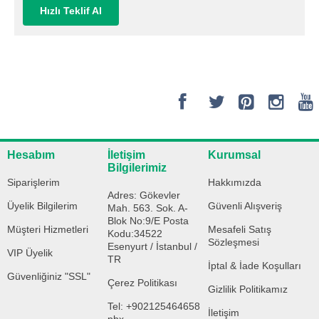
Hızlı Teklif Al
Hesabım
İletişim
Kurumsal
Bilgilerimiz
Siparişlerim
Hakkımızda
Adres: Gökevler
Üyelik Bilgilerim
Güvenli Alışveriş
Mah. 563. Sok. A-
Blok No:9/E Posta
Müşteri Hizmetleri
Mesafeli Satış
Kodu:34522
Sözleşmesi
Esenyurt / İstanbul /
VIP Üyelik
TR
İptal & İade Koşulları
Güvenliğiniz "SSL"
Çerez Politikası
Gizlilik Politikamız
Tel: +902125464658
İletişim
pbx