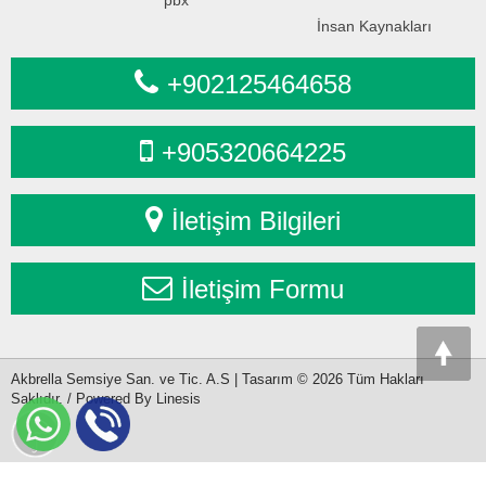
İnsan Kaynakları
+902125464658
+905320664225
İletişim Bilgileri
İletişim Formu
Akbrella Semsiye San. ve Tic. A.S | Tasarım © 2026 Tüm Hakları
Saklıdır. / Powered By Linesis