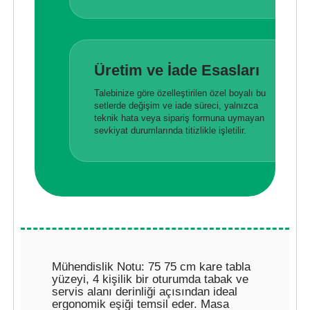
Üretim ve İade Esasları
Talebinize göre özelleştirilen özel boyalı bu
setlerde değişim ve iade süreci, yalnızca
teknik hata veya sipariş formuna uymayan
sevkiyat durumlarında titizlikle işletilir.
Mühendislik Notu: 75 75 cm kare tabla
yüzeyi, 4 kişilik bir oturumda tabak ve
servis alanı derinliği açısından ideal
ergonomik eşiği temsil eder. Masa