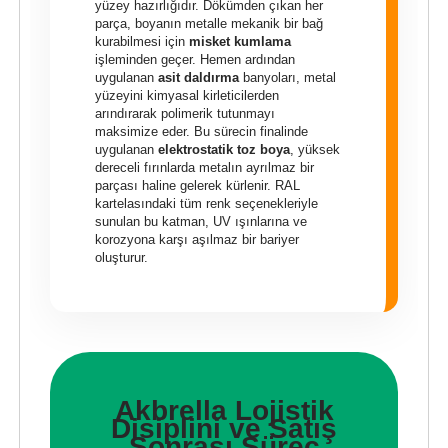
yüzey hazırlığıdır. Dökümden çıkan her
parça, boyanın metalle mekanik bir bağ
kurabilmesi için
misket kumlama
işleminden geçer. Hemen ardından
uygulanan
asit daldırma
banyoları, metal
yüzeyini kimyasal kirleticilerden
arındırarak polimerik tutunmayı
maksimize eder. Bu sürecin finalinde
uygulanan
elektrostatik toz boya
, yüksek
dereceli fırınlarda metalın ayrılmaz bir
parçası haline gelerek kürlenir. RAL
kartelasındaki tüm renk seçenekleriyle
sunulan bu katman, UV ışınlarına ve
korozyona karşı aşılmaz bir bariyer
oluşturur.
Akbrella Lojistik
Disiplini ve Satış
Sonrası Süreç