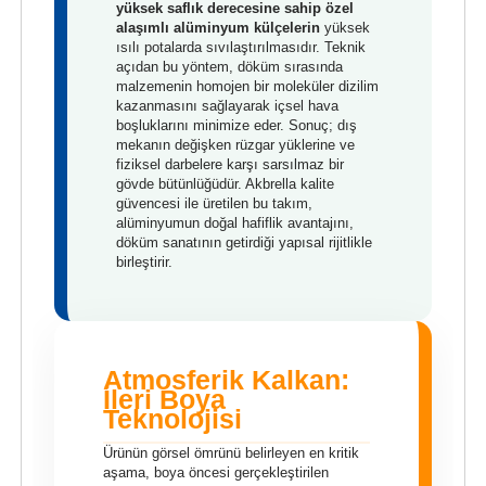
yüksek saflık derecesine sahip özel
alaşımlı alüminyum külçelerin
yüksek
ısılı potalarda sıvılaştırılmasıdır. Teknik
açıdan bu yöntem, döküm sırasında
malzemenin homojen bir moleküler dizilim
kazanmasını sağlayarak içsel hava
boşluklarını minimize eder. Sonuç; dış
mekanın değişken rüzgar yüklerine ve
fiziksel darbelere karşı sarsılmaz bir
gövde bütünlüğüdür. Akbrella kalite
güvencesi ile üretilen bu takım,
alüminyumun doğal hafiflik avantajını,
döküm sanatının getirdiği yapısal rijitlikle
birleştirir.
Atmosferik Kalkan:
İleri Boya
Teknolojisi
Ürünün görsel ömrünü belirleyen en kritik
aşama, boya öncesi gerçekleştirilen