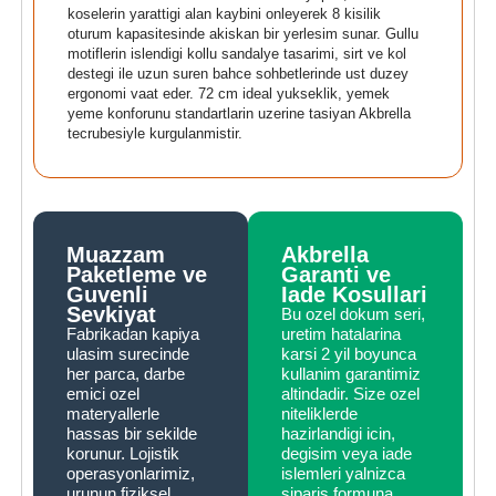
koselerin yarattigi alan kaybini onleyerek 8 kisilik
oturum kapasitesinde akiskan bir yerlesim sunar. Gullu
motiflerin islendigi kollu sandalye tasarimi, sirt ve kol
destegi ile uzun suren bahce sohbetlerinde ust duzey
ergonomi vaat eder. 72 cm ideal yukseklik, yemek
yeme konforunu standartlarin uzerine tasiyan Akbrella
tecrubesiyle kurgulanmistir.
Muazzam
Akbrella
Paketleme ve
Garanti ve
Guvenli
Iade Kosullari
Sevkiyat
Bu ozel dokum seri,
Fabrikadan kapiya
uretim hatalarina
ulasim surecinde
karsi 2 yil boyunca
her parca, darbe
kullanim garantimiz
emici ozel
altindadir. Size ozel
materyallerle
niteliklerde
hassas bir sekilde
hazirlandigi icin,
korunur. Lojistik
degisim veya iade
operasyonlarimiz,
islemleri yalnizca
urunun fiziksel
siparis formuna