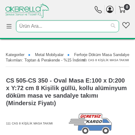
0
Kategoriler
Metal Mobilyalar
Ferforje Döküm Masa Sandalye
Takımları: Toptan & Perakende - %15 İndirim!
111 CAS 8 KİŞİLİK MASA TAKIMI
CS 505-CS 350 - Oval Masa E:100 x D:200
x Y:72 cm 8 Kişilik güllü, kollu alüminyum
döküm masa ve sandalye takımı
(Mindersiz Fiyatı)
111 CAS 8 KİŞİLİK MASA TAKIMI