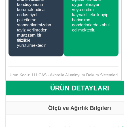
kondisyonunu
uygun olmayan
korumak adina
veya uretim
endustriyel
kaynakli teknik ayip
paketleme
barindiran
standartlarimizdan
gonderimlerde kabul
taviz verilmeden,
edilmektedir.
muazzam bir
titizlikle
yurutulmektedir.
Urun Kodu: 111 CAS - Akbrella Aluminyum Dokum Sistemleri
ÜRÜN DETAYLARI
Ölçü ve Ağırlık Bilgileri