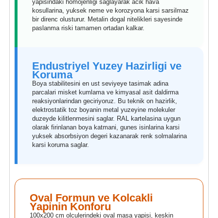
yapisindaki homojenligi saglayarak acik hava
kosullarina, yuksek neme ve korozyona karsi sarsilmaz
bir direnc olusturur. Metalin dogal nitelikleri sayesinde
paslanma riski tamamen ortadan kalkar.
Endustriyel Yuzey Hazirligi ve
Koruma
Boya stabilitesini en ust seviyeye tasimak adina
parcalari misket kumlama ve kimyasal asit daldirma
reaksiyonlarindan geciriyoruz. Bu teknik on hazirlik,
elektrostatik toz boyanin metal yuzeyine molekuler
duzeyde kilitlenmesini saglar. RAL kartelasina uygun
olarak firinlanan boya katmani, gunes isinlarina karsi
yuksek absorbsiyon degeri kazanarak renk solmalarina
karsi koruma saglar.
Oval Formun ve Kolcakli
Yapinin Konforu
100x200 cm olculerindeki oval masa yapisi, keskin