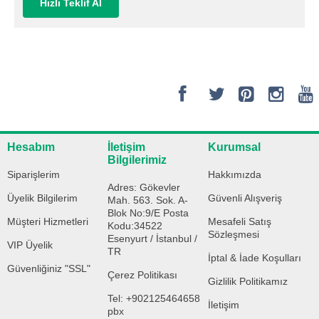
Hızlı Teklif Al
Hesabım
İletişim
Kurumsal
Bilgilerimiz
Siparişlerim
Hakkımızda
Adres: Gökevler
Üyelik Bilgilerim
Güvenli Alışveriş
Mah. 563. Sok. A-
Blok No:9/E Posta
Müşteri Hizmetleri
Mesafeli Satış
Kodu:34522
Sözleşmesi
Esenyurt / İstanbul /
VIP Üyelik
TR
İptal & İade Koşulları
Güvenliğiniz "SSL"
Çerez Politikası
Gizlilik Politikamız
Tel: +902125464658
İletişim
pbx