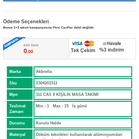
Ödeme Seçenekleri
Bonus 2+3 taksit kampanyasına Flexi Card'lar dahil değildir.
KDV Dahil
%3 indirim
0
Tek Çekim
,00
Marka
Akbrella
Sku
2304201511
Mpn
111 CAS 8 KİŞİLİK MASA TAKIMI
Teslimat
Min : 1 Max : 15 İş günü
Zamanı
Durumu
Kurulu Halde
Materyal
Döküm teknikleri kullanılarak alüminyumdan