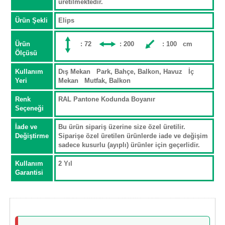
üretilmektedir.
Ürün Şekli
Elips
Ürün
: 72
: 200
: 100 cm
Ölçüsü
Kullanım
Dış Mekan Park, Bahçe, Balkon, Havuz İç
Yeri
Mekan Mutfak, Balkon
Renk
RAL Pantone Kodunda Boyanır
Seçeneği
İade ve
Bu ürün sipariş üzerine size özel üretilir.
Değiştirme
Siparişe özel üretilen ürünlerde iade ve değişim
sadece kusurlu (ayıplı) ürünler için geçerlidir.
Kullanım
2 Yıl
Garantisi