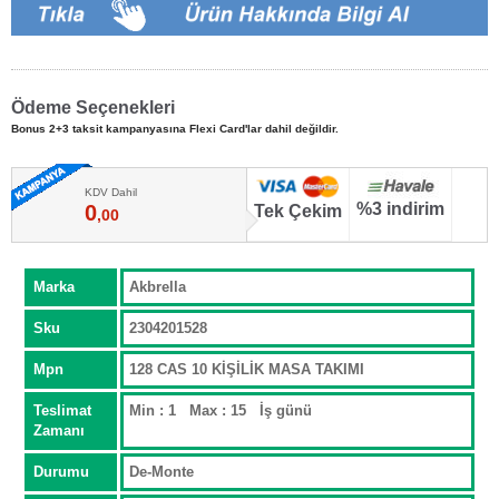
Ödeme Seçenekleri
Bonus 2+3 taksit kampanyasına Flexi Card'lar dahil değildir.
KDV Dahil
%3 indirim
0
Tek Çekim
,00
Marka
Akbrella
Sku
2304201528
Mpn
128 CAS 10 KİŞİLİK MASA TAKIMI
Teslimat
Min : 1 Max : 15 İş günü
Zamanı
Durumu
De-Monte