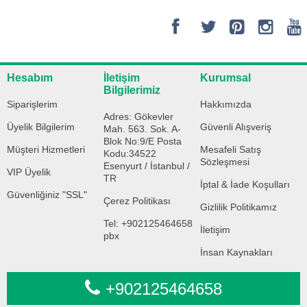
Hesabım
İletişim
Kurumsal
Bilgilerimiz
Siparişlerim
Hakkımızda
Adres: Gökevler
Üyelik Bilgilerim
Güvenli Alışveriş
Mah. 563. Sok. A-
Blok No:9/E Posta
Müşteri Hizmetleri
Mesafeli Satış
Kodu:34522
Sözleşmesi
Esenyurt / İstanbul /
VIP Üyelik
TR
İptal & İade Koşulları
Güvenliğiniz "SSL"
Çerez Politikası
Gizlilik Politikamız
Tel: +902125464658
İletişim
pbx
İnsan Kaynakları
+902125464658