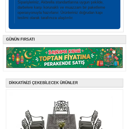
Siparişleriniz, Akbrella standartlarına uygun şekilde,
darbelere karşı korunaklı ve muazzam bir paketleme
operasyonuyla hazırlanır. Ürünleriniz doğrudan kapı
teslimi olarak tarafınıza ulaştırılır.
GÜNÜN FIRSATI
DİKKATİNİZİ ÇEKEBİLECEK ÜRÜNLER