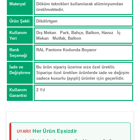
Materyal
Döküm teknikleri kullanılarak alüminyumdan
üretilmektedir.
Ürün Şekli
Dikdörtgen
Kullanım
Dış Mekan Park, Bahçe, Balkon, Havuz İç
Yeri
Mekan Mutfak, Balkon
Renk
RAL Pantone Kodunda Boyanır
Seçeneği
İade ve
Bu ürün sipariş üzerine size özel üretilir.
Değiştirme
Siparişe özel üretilen ürünlerde iade ve değişim
sadece kusurlu (ayıplı) ürünler için geçerlidir.
Kullanım
2 Yıl
Garantisi
Her Ürün Eşsizdir
UYARI!