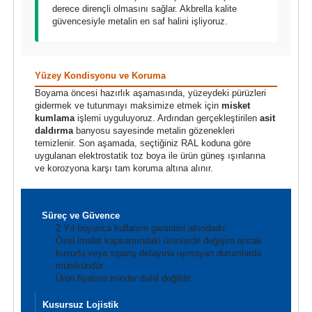
derece dirençli olmasını sağlar. Akbrella kalite
güvencesiyle metalin en saf halini işliyoruz.
Yüzey Kondisyonu ve Koruma
Boyama öncesi hazırlık aşamasında, yüzeydeki pürüzleri
gidermek ve tutunmayı maksimize etmek için
misket
kumlama
işlemi uyguluyoruz. Ardından gerçekleştirilen
asit
daldırma
banyosu sayesinde metalin gözenekleri
temizlenir. Son aşamada, seçtiğiniz RAL koduna göre
uygulanan elektrostatik toz boya ile ürün güneş ışınlarına
ve korozyona karşı tam koruma altına alınır.
Süreç ve Güvence
2 Yıl boyunca kullanım garantisi altındadır.
Özel imalat kapsamındaki ürünlerde değişim ancak
kusurlu veya sipariş detayına uymayan durumlarda
mümkündür.
Ürün fiyatına minder dahil değildir.
Kusursuz Lojistik