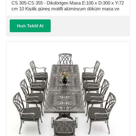
CS 305-CS 355 - Dikdörtgen Masa E:100 x D:300 x Y:72
cm 10 Kişilik güneş motifli alüminyum döküm masa ve
sandalye takımı (Mindersiz Fiyatı)
Hızlı Teklif Al