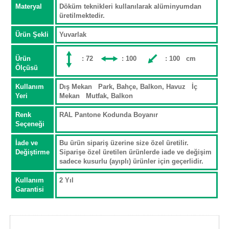
Materyal
Döküm teknikleri kullanılarak alüminyumdan
üretilmektedir.
Ürün Şekli
Yuvarlak
Ürün
: 72
: 100
: 100 cm
Ölçüsü
Kullanım
Dış Mekan Park, Bahçe, Balkon, Havuz İç
Yeri
Mekan Mutfak, Balkon
Renk
RAL Pantone Kodunda Boyanır
Seçeneği
İade ve
Bu ürün sipariş üzerine size özel üretilir.
Değiştirme
Siparişe özel üretilen ürünlerde iade ve değişim
sadece kusurlu (ayıplı) ürünler için geçerlidir.
Kullanım
2 Yıl
Garantisi