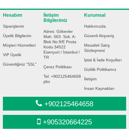
Hesabım
İletişim
Kurumsal
Bilgilerimiz
Siparişlerim
Hakkımızda
Adres: Gökevler
Üyelik Bilgilerim
Güvenli Alışveriş
Mah. 563. Sok. A-
Blok No:9/E Posta
Müşteri Hizmetleri
Mesafeli Satış
Kodu:34522
Sözleşmesi
Esenyurt / İstanbul /
VIP Üyelik
TR
İptal & İade Koşulları
Güvenliğiniz "SSL"
Çerez Politikası
Gizlilik Politikamız
Tel: +902125464658
İletişim
pbx
İnsan Kaynakları
+902125464658
+905320664225