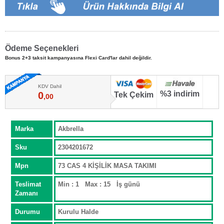
Ödeme Seçenekleri
Bonus 2+3 taksit kampanyasına Flexi Card'lar dahil değildir.
KDV Dahil
%3 indirim
0
Tek Çekim
,00
Marka
Akbrella
Sku
2304201672
Mpn
73 CAS 4 KİŞİLİK MASA TAKIMI
Teslimat
Min : 1 Max : 15 İş günü
Zamanı
Durumu
Kurulu Halde