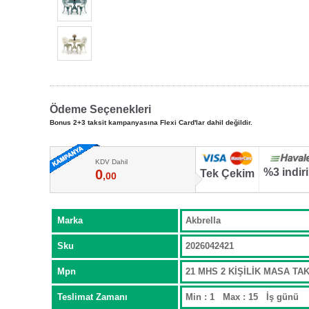
Ödeme Seçenekleri
Bonus 2+3 taksit kampanyasına Flexi Card'lar dahil değildir.
KDV Dahil
%3 indir
0
Tek Çekim
,00
Marka
Akbrella
Sku
2026042421
Mpn
21 MHS 2 KİŞİLİK MASA TA
Teslimat Zamanı
Min : 1 Max : 15 İş günü