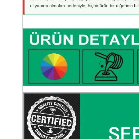
el yapımı olmaları nedeniyle, hiçbir ürün bir diğerinin bi