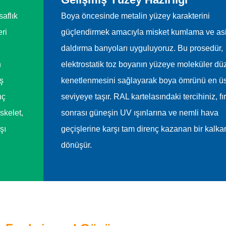
aflık
Boya öncesinde metalin yüzey karakterini
ri
güçlendirmek amacıyla misket kumlama ve asi
daldırma banyoları uyguluyoruz. Bu prosedür,
n
elektrostatik toz boyanın yüzeye moleküler d
ş
kenetlenmesini sağlayarak boya ömrünü en üs
nç
seviyeye taşır. RAL kartelasındaki tercihiniz, f
skelet,
sonrası güneşin UV ışınlarına ve nemli hava
şı
geçişlerine karşı tam direnç kazanan bir kalka
dönüşür.