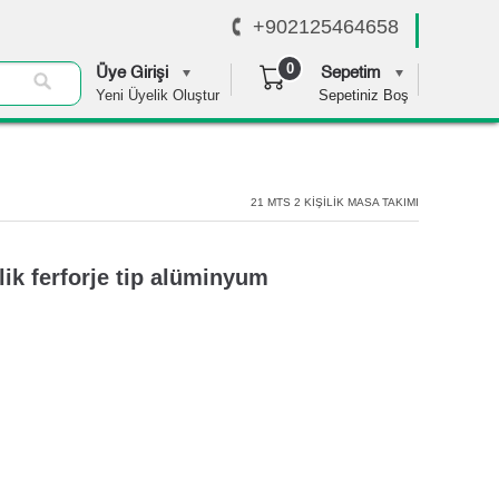
+902125464658
0
Üye Girişi
Sepetim
Yeni Üyelik Oluştur
Sepetiniz Boş
0,00 TL
21 MTS 2 KİŞİLİK MASA TAKIMI
ik ferforje tip alüminyum