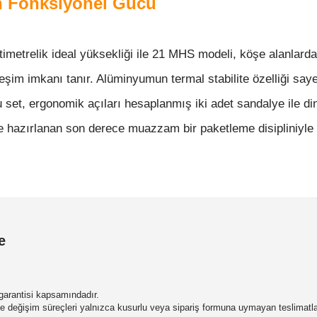
n Fonksiyonel Gücü
timetrelik ideal yüksekliği ile 21 MHS modeli, köşe alanlard
leşim imkanı tanır. Alüminyumun termal stabilite özelliği say
u set, ergonomik açıları hesaplanmış iki adet sandalye ile d
ce hazırlanan son derece muazzam bir paketleme disipliniyle
e
m garantisi kapsamındadır.
 ve değişim süreçleri yalnızca kusurlu veya sipariş formuna uymayan teslimatl