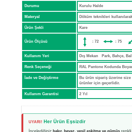
Durumu
Kurulu Halde
Materyal
Döküm teknikleri kullanılar
Ürün Şekli
Kare
Ürün Ölçüsü
: 72
: 75
Kullanım Yeri
Dış Mekan Park, Bahçe, Ba
Renk Seçeneği
RAL Pantone Kodunda Boya
İade ve Değiştirme
Bu ürün sipariş üzerine size 
ürünler için geçerlidir.
Kullanım Garantisi
2 Yıl
Her Ürün Eşsizdir
UYARI!
İncelediğiniz
renkli
bakır, beyaz, yeşil eskitme ve gümüş