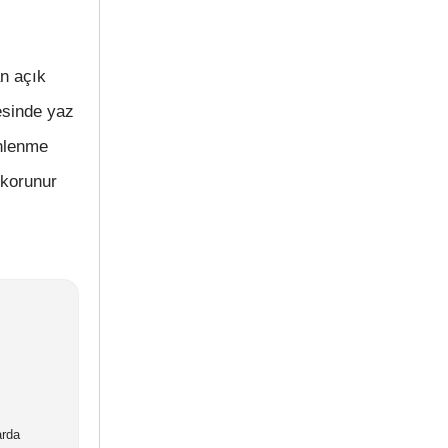
an açık
esinde yaz
inlenme
 korunur
arda