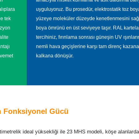
alıplara
uyguluyoruz. Bu prosedür, elektrostatik toz boy
e tek
yüzeye moleküler düzeyde kenetlenmesini sağ
ozyon
boya ömrünü en üst seviyeye taşır. RAL kartela
alite
tercihiniz, fırınlama sonrası güneşin UV ışınlar
ntajı
nemli hava geçişlerine karşı tam direnç kazana
avemet
kalkana dönüşür.
n Fonksiyonel Gücü
timetrelik ideal yüksekliği ile 23 MHS modeli, köşe alanlard