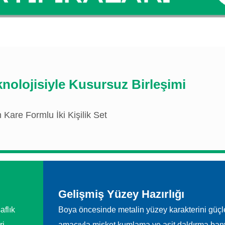
olojisiyle Kusursuz Birleşimi
are Formlu İki Kişilik Set
Gelişmiş Yüzey Hazırlığı
aflık
Boya öncesinde metalin yüzey karakterini güç
ri
amacıyla misket kumlama ve asit daldırma ban