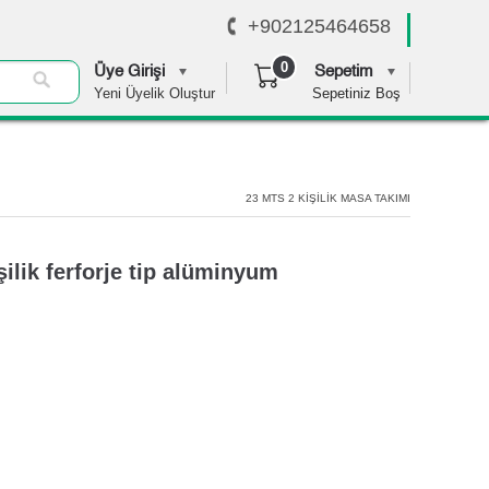
+902125464658
0
Üye Girişi
Sepetim
Yeni Üyelik Oluştur
Sepetiniz Boş
0,00 TL
23 MTS 2 KİŞİLİK MASA TAKIMI
ilik ferforje tip alüminyum