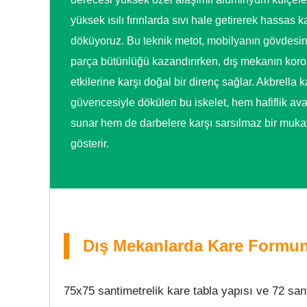
yüksek ısılı fırınlarda sıvı hale getirerek hassas k
döküyoruz. Bu teknik metot, mobilyanın gövdesin
parça bütünlüğü kazandırırken, dış mekanın kor
etkilerine karşı doğal bir direnç sağlar. Akbrella k
güvencesiyle dökülen bu iskelet, hem hafiflik ava
sunar hem de darbelere karşı sarsılmaz bir muk
gösterir.
Dış Mekanlarda Kare Formu
75x75 santimetrelik kare tabla yapısı ve 72 san