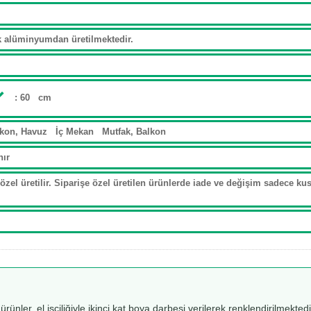
ak alüminyumdan üretilmektedir.
: 60 cm
lkon, Havuz İç Mekan Mutfak, Balkon
nır
özel üretilir. Siparişe özel üretilen ürünlerde iade ve değişim sadece kusu
 ürünler, el işçiliğiyle ikinci kat boya darbesi verilerek renklendirilmekt