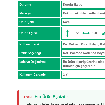
Durumu
Kurulu Halde
Materyal
Döküm teknikleri kullanılar
Ürün Şekli
Kare
Ürün Ölçüsü
: 72
: 60
Kullanım Yeri
Dış Mekan Park, Bahçe, Ba
Renk Seçeneği
RAL Pantone Kodunda Boya
İade ve Değiştirme
Bu ürün sipariş üzerine size 
ürünler için geçerlidir.
Kullanım Garantisi
2 Yıl
Her Ürün Eşsizdir
UYARI!
İncelediğiniz
renkli
bakır, beyaz, yeşil eskitme ve gümüş