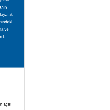
anın
layarak
sındaki
ına ve
n bir
an açık