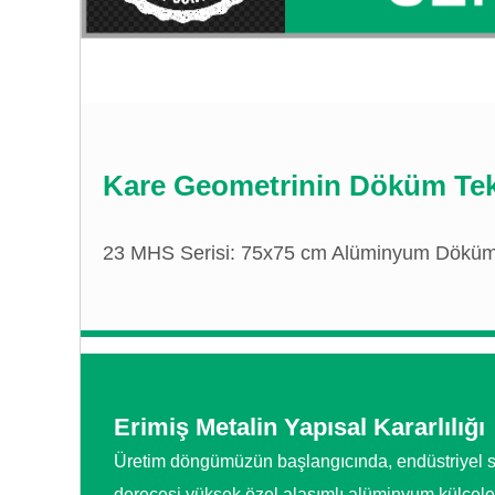
Kare Geometrinin Döküm Tekn
23 MHS Serisi: 75x75 cm Alüminyum Döküm K
Erimiş Metalin Yapısal Kararlılığı
Üretim döngümüzün başlangıcında, endüstriyel s
derecesi yüksek özel alaşımlı alüminyum külçele