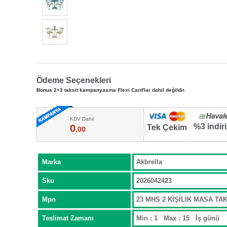
Ödeme Seçenekleri
Bonus 2+3 taksit kampanyasına Flexi Card'lar dahil değildir.
KDV Dahil
%3 indir
0
Tek Çekim
,00
Marka
Akbrella
Sku
2026042423
Mpn
23 MHS 2 KİŞİLİK MASA TA
Teslimat Zamanı
Min : 1 Max : 15 İş günü