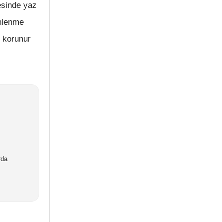
esinde yaz
inlenme
e korunur
rda