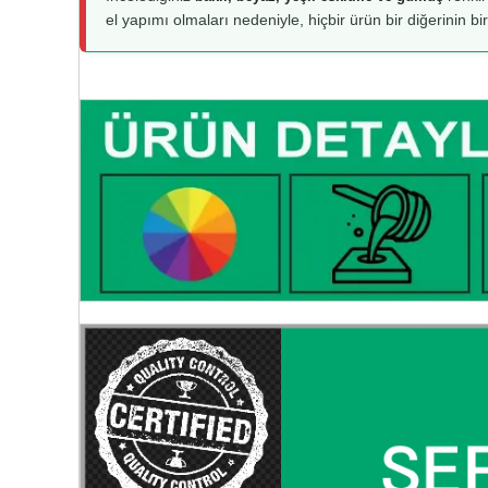
el yapımı olmaları nedeniyle, hiçbir ürün bir diğerinin bi