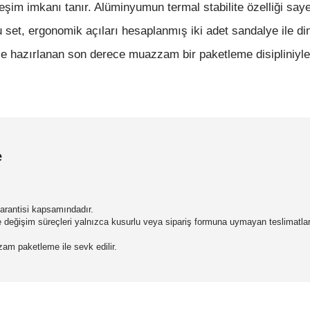
leşim imkanı tanır. Alüminyumun termal stabilite özelliği say
u set, ergonomik açıları hesaplanmış iki adet sandalye ile d
zce hazırlanan son derece muazzam bir paketleme disipliniyl
e
 garantisi kapsamındadır.
ve değişim süreçleri yalnızca kusurlu veya sipariş formuna uymayan teslimatla
azzam paketleme ile sevk edilir.