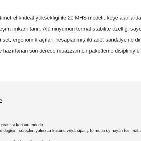
timetrelik ideal yüksekliği ile 20 MHS modeli, köşe alanlard
leşim imkanı tanır. Alüminyumun termal stabilite özelliği say
u set, ergonomik açıları hesaplanmış iki adet sandalye ile d
ce hazırlanan son derece muazzam bir paketleme disipliniyle
e
m garantisi kapsamındadır.
 ve değişim süreçleri yalnızca kusurlu veya sipariş formuna uymayan teslimatl