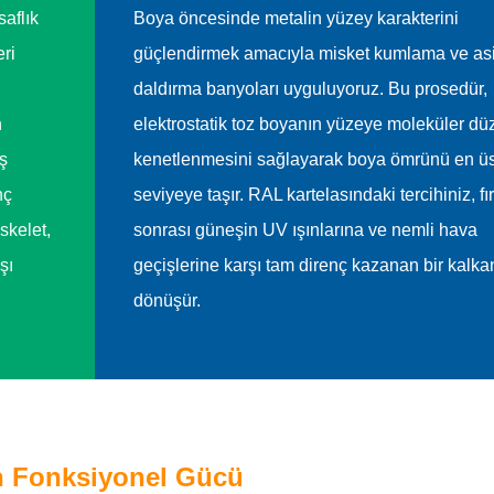
aflık
Boya öncesinde metalin yüzey karakterini
ri
güçlendirmek amacıyla misket kumlama ve asi
daldırma banyoları uyguluyoruz. Bu prosedür,
n
elektrostatik toz boyanın yüzeye moleküler d
ş
kenetlenmesini sağlayarak boya ömrünü en üs
nç
seviyeye taşır. RAL kartelasındaki tercihiniz, f
skelet,
sonrası güneşin UV ışınlarına ve nemli hava
şı
geçişlerine karşı tam direnç kazanan bir kalka
dönüşür.
n Fonksiyonel Gücü