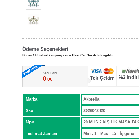
Ödeme Seçenekleri
Bonus 2+3 taksit kampanyasına Flexi Card'lar dahil değildir.
KDV Dahil
%3 indir
0
Tek Çekim
,00
Marka
Akbrella
Sku
2026042420
Mpn
20 MHS 2 KİŞİLİK MASA TA
Teslimat Zamanı
Min : 1 Max : 15 İş günü