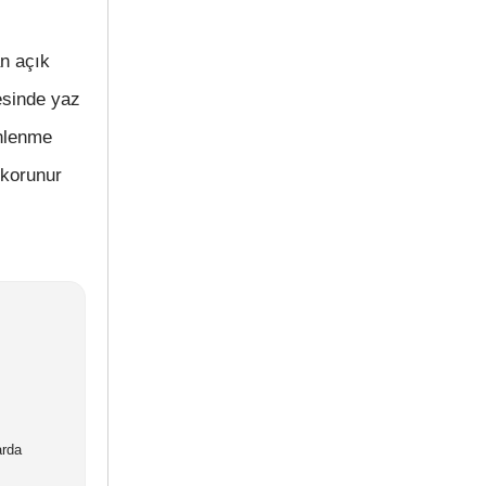
an açık
esinde yaz
inlenme
 korunur
arda