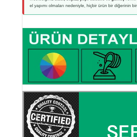
el yapımı olmaları nedeniyle, hiçbir ürün bir diğerinin bi