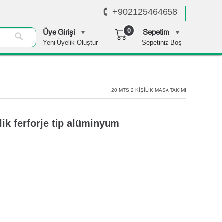
+902125464658
0
Üye Girişi
Sepetim
Yeni Üyelik Oluştur
Sepetiniz Boş
0,00 TL
20 MTS 2 KİŞİLİK MASA TAKIMI
ik ferforje tip alüminyum