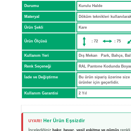
Durumu
Kurulu Halde
Materyal
Döküm teknikleri kullanılar
Ürün Şekli
Kare
Ürün Ölçüsü
: 72
: 75
Kullanım Yeri
Dış Mekan Park, Bahçe, Ba
Renk Seçeneği
RAL Pantone Kodunda Boya
İade ve Değiştirme
Bu ürün sipariş üzerine size 
ürünler için geçerlidir.
Kullanım Garantisi
2 Yıl
Her Ürün Eşsizdir
UYARI!
İncelediğiniz
renkli
bakır, beyaz, yeşil eskitme ve gümüş