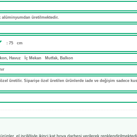
ak alüminyumdan üretilmektedir.
: 75 cm
lkon, Havuz İç Mekan Mutfak, Balkon
nır
özel üretilir. Siparişe özel üretilen ürünlerde iade ve değişim sadece kusu
 ürünler, el işçiliğiyle ikinci kat boya darbesi verilerek renklendirilmekt