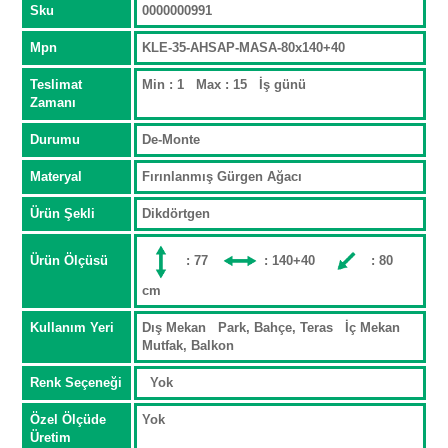
Sku
0000000991
Mpn
KLE-35-AHSAP-MASA-80x140+40
Teslimat
Min : 1 Max : 15 İş günü
Zamanı
Durumu
De-Monte
Materyal
Fırınlanmış Gürgen Ağacı
Ürün Şekli
Dikdörtgen
Ürün Ölçüsü
: 77
: 140+40
: 80
cm
Kullanım Yeri
Dış Mekan Park, Bahçe, Teras İç Mekan
Mutfak, Balkon
Renk Seçeneği
Yok
Özel Ölçüde
Yok
Üretim