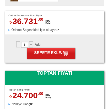
Online Perakende Birim Fiyatı
36.731
,00
KDV
Dahil
Ödeme Seçenekleri için tıklayınız..
Adet
SEPETE EKLE
TOPTAN FİYATI
Toptan Satış Fiyatı
24.700
,00
KDV
Hariç
Nakliye Hariçtir