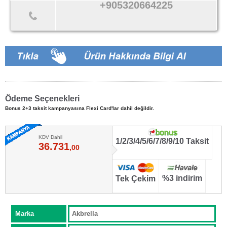
+905320664225
Ödeme Seçenekleri
Bonus 2+3 taksit kampanyasına Flexi Card'lar dahil değildir.
KDV Dahil
1/2/3/4/5/6/7/8/9/10 Taksit
36.731
,00
%3 indirim
Tek Çekim
Marka
Akbrella