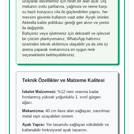
uzayarak davetleriniz için ferah bir alan açar. Dış
mekanın zorlu şartlarına, yağmura ve neme karşı
su bazlı koruyucu cila ile güçlendirilen yapısı, her
mevsim güvenle kullanım vaat eder. Ayıplı ürünler,
Akbrella kalite politikası gereği geri alınır ve yenisi
ile değiştirilir.
Bahçeniz veya işletmeniz için dekoratif ve işlevsel
bir çözüm planlıyorsanız, WhatsApp hattımız
üzerinden teknik ekibimize ulaşabilir ya da site içi
arama yaparak mekanınıza en uygun renk
seçeneklerini belirleyebilirsiniz.
Teknik Özellikler ve Malzeme Kalitesi
İskelet Malzemesi:
%12 nem oranına kadar
fırınlanmış yüksek yoğunluklu 1. sınıf gürgen
ağacı.
Mekanizma:
40 cm ilave alan sağlayan, sarsılmaz
metal raylı uzayabilen sistem.
Ayak Yapısı:
Yer tasarrufu sağlayan sökülebilir ve
katlanabilir fonksiyonel ayak tasarımı.