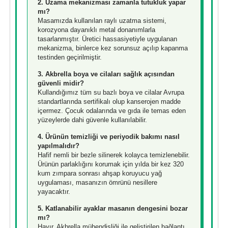
2. Uzama mekanizması zamanla tutukluk yapar
mı?
Masamızda kullanılan raylı uzatma sistemi,
korozyona dayanıklı metal donanımlarla
tasarlanmıştır. Üretici hassasiyetiyle uygulanan
mekanizma, binlerce kez sorunsuz açılıp kapanma
testinden geçirilmiştir.
3. Akbrella boya ve cilaları sağlık açısından
güvenli midir?
Kullandığımız tüm su bazlı boya ve cilalar Avrupa
standartlarında sertifikalı olup kanserojen madde
içermez. Çocuk odalarında ve gıda ile temas eden
yüzeylerde dahi güvenle kullanılabilir.
4. Ürünün temizliği ve periyodik bakımı nasıl
yapılmalıdır?
Hafif nemli bir bezle silinerek kolayca temizlenebilir.
Ürünün parlaklığını korumak için yılda bir kez 320
kum zımpara sonrası ahşap koruyucu yağ
uygulaması, masanızın ömrünü nesillere
yayacaktır.
5. Katlanabilir ayaklar masanın dengesini bozar
mı?
Hayır. Akbrella mühendisliği ile geliştirilen bağlantı