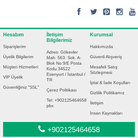
Hesabım
İletişim
Kurumsal
Bilgilerimiz
Siparişlerim
Hakkımızda
Adres: Gökevler
Üyelik Bilgilerim
Güvenli Alışveriş
Mah. 563. Sok. A-
Blok No:9/E Posta
Müşteri Hizmetleri
Mesafeli Satış
Kodu:34522
Sözleşmesi
Esenyurt / İstanbul /
VIP Üyelik
TR
İptal & İade Koşulları
Güvenliğiniz "SSL"
Çerez Politikası
Gizlilik Politikamız
Tel: +902125464658
İletişim
pbx
İnsan Kaynakları
+902125464658