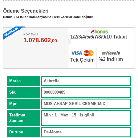
Ödeme Seçenekleri
Bonus 2+3 taksit kampanyasına Flexi Card'lar dahil değildir.
KDV Dahil
1/2/3/4/5/6/7/8/9/10 Taksit
1.078.602
,00
%3 indirim
Tek Çekim
Marka
Akbrella
Sku
0000000489
Mpn
MDS-AHSAP-SEBİL-CESME-MID
Teslimat
Min : 1 Max : 15 İş günü
Zamanı
Durumu
De-Monte