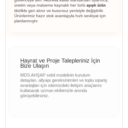
güvenceye alın. Akbrella kalite standartları uyarınca,
üretim veya malzeme kaynaklı her türlü
ayıplı ürün
titizlikle geri alınır ve kusursuz yenisiyle değiştirilir.
Ürünlerimiz hazır stok avantajıyla hızlı sevkiyat için
planlanmıştır.
Hayrat ve Proje Talepleriniz İçin
Bize Ulaşın
MDS AHŞAP sebil modelinin kurulum
detayları, altyapı gereksinimleri ve toplu sipariş
avantajları için sitemizdeki iletişim araçlarını
kullanarak uzman ekibimizle anında
görüşebilirsiniz.