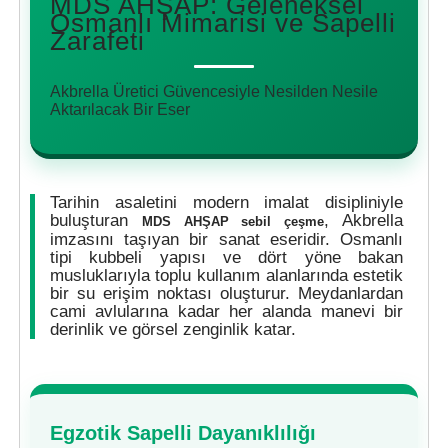
MDS AHŞAP: Geleneksel
Osmanlı Mimarisi ve Sapelli
Zarafeti
Akbrella Üretici Güvencesiyle Nesilden Nesile
Aktarılacak Bir Eser
Tarihin asaletini modern imalat disipliniyle
buluşturan
, Akbrella
MDS AHŞAP sebil çeşme
imzasını taşıyan bir sanat eseridir. Osmanlı
tipi kubbeli yapısı ve dört yöne bakan
musluklarıyla toplu kullanım alanlarında estetik
bir su erişim noktası oluşturur. Meydanlardan
cami avlularına kadar her alanda manevi bir
derinlik ve görsel zenginlik katar.
Egzotik Sapelli Dayanıklılığı