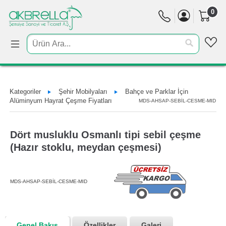
0
Kategoriler
Şehir Mobilyaları
Bahçe ve Parklar İçin
Alüminyum Hayrat Çeşme Fiyatları
MDS-AHSAP-SEBİL-CESME-MID
Dört musluklu Osmanlı tipi sebil çeşme
(Hazır stoklu, meydan çeşmesi)
MDS-AHSAP-SEBİL-CESME-MID
Genel Bakış
Özellikler
Galeri