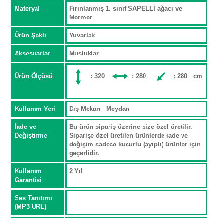
Materyal
Fırınlanmış 1. sınıf SAPELLİ ağacı ve
Mermer
Ürün Şekli
Yuvarlak
Aksesuarlar
Musluklar
Ürün Ölçüsü
: 320
: 280
: 280 cm
Kullanım Yeri
Dış Mekan Meydan
İade ve
Bu ürün sipariş üzerine size özel üretilir.
Değiştirme
Siparişe özel üretilen ürünlerde iade ve
değişim sadece kusurlu (ayıplı) ürünler için
geçerlidir.
Kullanım
2 Yıl
Garantisi
Ses Tanıtımı
(MP3 URL)