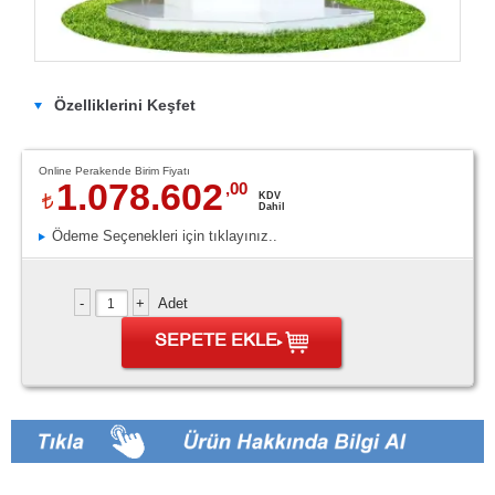
Özelliklerini Keşfet
Online Perakende Birim Fiyatı
1.078.602
,00
KDV
Dahil
Ödeme Seçenekleri için tıklayınız..
Adet
SEPETE EKLE