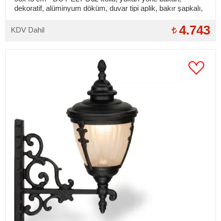
dekoratif, alüminyum döküm, duvar tipi aplik, bakır şapkalı,
dış mekan aydınlatma duvar apliği
4.743
KDV Dahil