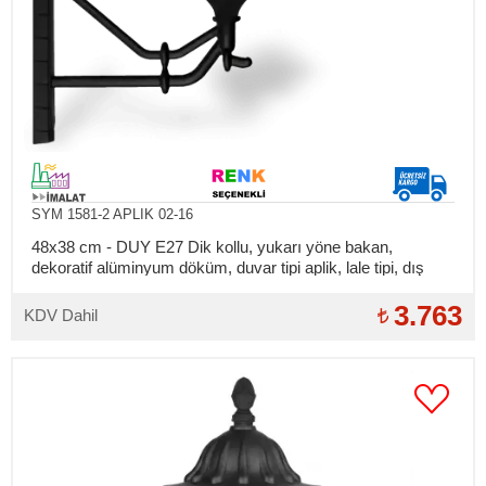
SYM 1581-2 APLIK 02-16
48x38 cm - DUY E27 Dik kollu, yukarı yöne bakan,
dekoratif alüminyum döküm, duvar tipi aplik, lale tipi, dış
mekan aydınlatma duvar apliği
3.763
KDV Dahil