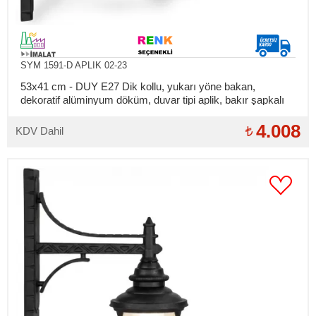
SYM 1591-D APLIK 02-23
53x41 cm - DUY E27 Dik kollu, yukarı yöne bakan,
dekoratif alüminyum döküm, duvar tipi aplik, bakır şapkalı
dış mekan aydınlatma duvar apliği
4.008
KDV Dahil