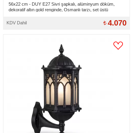
56x22 cm - DUY E27 Sivri şapkalı, alüminyum döküm,
dekoratif altın gold renginde, Osmanlı tarzı, set üstü
aydınlatma armatürleri
4.070
KDV Dahil