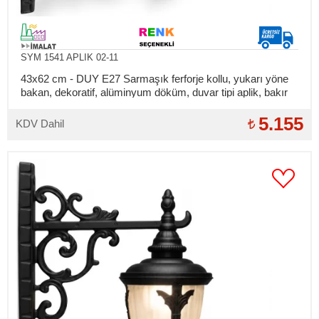
SYM 1541 APLIK 02-11
43x62 cm - DUY E27 Sarmaşık ferforje kollu, yukarı yöne
bakan, dekoratif, alüminyum döküm, duvar tipi aplik, bakır
şapkalı, dış mekan aydınlatma duvar apliği
5.155
KDV Dahil