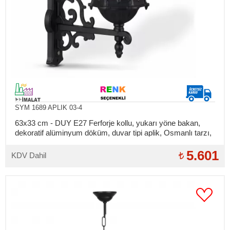
SYM 1689 APLIK 03-4
63x33 cm - DUY E27 Ferforje kollu, yukarı yöne bakan,
dekoratif alüminyum döküm, duvar tipi aplik, Osmanlı tarzı,
gold renk, dış mekan aydınlatma duvar apliği
5.601
KDV Dahil