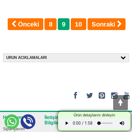
Önceki
8
9
10
Sonraki
URUN ACIKLAMALARI
Ürün detaylarını dinleyin
Hesabım
İletişim
Kurumsal
Bilgilerimiz
Siparişlerim
Hakkımızda