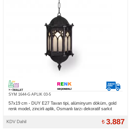
SYM 1644-G APLIK 03-5
57x19 cm - DUY E27 Tavan tipi, alüminyum döküm, gold
renk model, zincirli aplik, Osmanlı tarzı dekoratif sarkıt
aydınlatma apliği
3.887
KDV Dahil