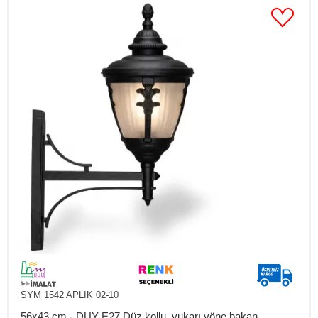
SYM 1542 APLIK 02-10
56x43 cm - DUY E27 Düz kollu, yukarı yöne bakan,