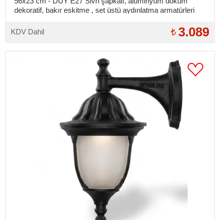
56x23 cm - DUY E27 Sivri şapkalı, alüminyum döküm
dekoratif, bakır eskitme , set üstü aydınlatma armatürleri
3.089
KDV Dahil