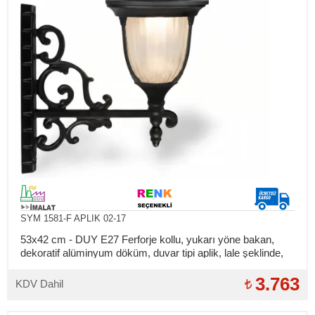
SYM 1581-F APLIK 02-17
53x42 cm - DUY E27 Ferforje kollu, yukarı yöne bakan,
dekoratif alüminyum döküm, duvar tipi aplik, lale şeklinde,
dış mekan aydınlatma duvar apliği
3.763
KDV Dahil