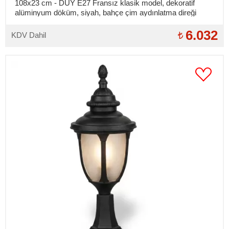
108x23 cm - DUY E27 Fransız klasik model, dekoratif
alüminyum döküm, siyah, bahçe çim aydınlatma direği
6.032
KDV Dahil