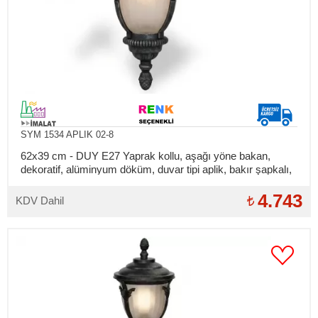
SYM 1534 APLIK 02-8
62x39 cm - DUY E27 Yaprak kollu, aşağı yöne bakan,
dekoratif, alüminyum döküm, duvar tipi aplik, bakır şapkalı,
dış mekan aydınlatma duvar apliği
4.743
KDV Dahil