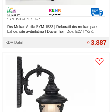
SYM 1533 APLIK 02-7
Dış Mekan Aplik: SYM 1533 | Dekoratif dış mekan park,
bahçe, site aydınlatma | Duvar Tipi | Duy: E27 | Yönü:
Yukarı | Gövde: Alüminyum | Kol: Ferforje Döküm | Detay:
Bakır Şapkalı | Kalite: CE, IP55, TSE
3.887
KDV Dahil