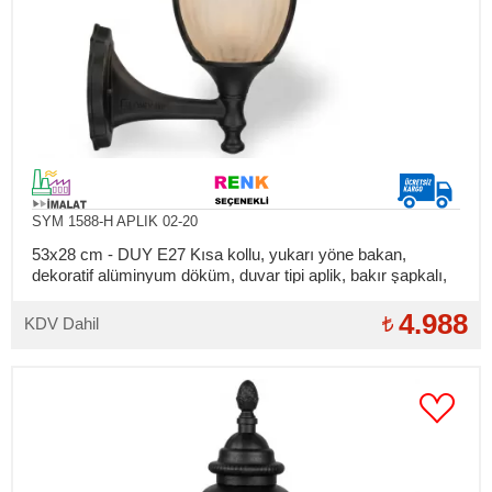
SYM 1588-H APLIK 02-20
53x28 cm - DUY E27 Kısa kollu, yukarı yöne bakan,
dekoratif alüminyum döküm, duvar tipi aplik, bakır şapkalı,
dış mekan aydınlatma duvar apliği
4.988
KDV Dahil