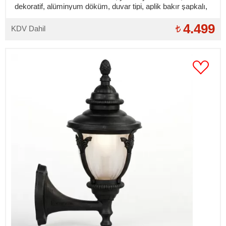
dekoratif, alüminyum döküm, duvar tipi, aplik bakır şapkalı,
dış mekan aydınlatma duvar apliği
4.499
KDV Dahil