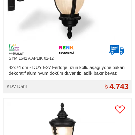
SYM 1541 A APLIK 02-12
42x74 cm - DUY E27 Ferforje uzun kollu aşağı yöne bakan
dekoratif alüminyum döküm duvar tipi aplik bakır beyaz
patina dış mekan aydınlatma duvar apliği
4.743
KDV Dahil