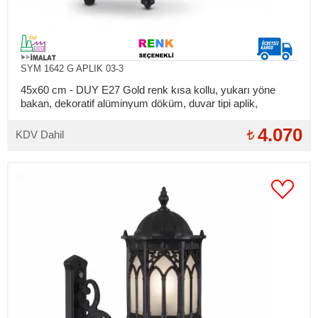
SYM 1642 G APLIK 03-3
45x60 cm - DUY E27 Gold renk kısa kollu, yukarı yöne
bakan, dekoratif alüminyum döküm, duvar tipi aplik,
Osmanlı tipi dış mekan aydınlatma
4.070
KDV Dahil