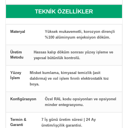
TEKNİK ÖZELLİKLER
Materyal
Yüksek mukavemetli, korozyon dirençli
%100 alüminyum enjeksiyon döküm.
Üretim
Hassas kalıp döküm sonrası yüzey işleme ve
Metodu
yapısal bütünlük kontrolü.
Yüzey
Misket kumlama, kimyasal temizlik (asit
İşlem
daldırma) ve ısıl işlem fırınlı elektrostatik toz
boya.
Konfigürasyon
Özel RAL kodu opsiyonları ve opsiyonel
minder entegrasyonu.
Termin &
7 İş günü üretim süresi | 24 Ay
Garanti
üretim/işçilik garantisi.