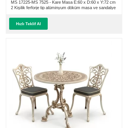
MS 17225-MS 7525 - Kare Masa E:60 x D:60 x Y:72 cm
2 Kişilik ferforje tip alüminyum döküm masa ve sandalye
takımı (Mindersiz Fiyatı)
Hızlı Teklif Al