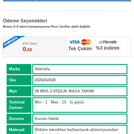
Ödeme Seçenekleri
Bonus 2+3 taksit kampanyasına Flexi Card'lar dahil değildir.
KDV Dahil
%3 indirim
0
Tek Çekim
,00
Marka
Akbrella
Sku
2026042428
Mpn
28 MHS 2 KİŞİLİK MASA TAKIMI
Teslimat
Min : 1 Max : 15 İş günü
Zamanı
Durumu
Kurulu Halde
Materyal
Döküm teknikleri kullanılarak alüminyumdan