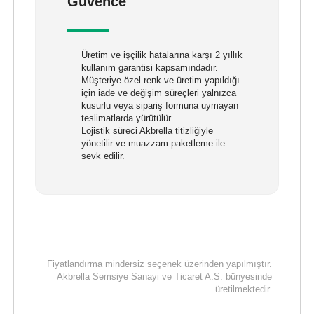
Güvence
Üretim ve işçilik hatalarına karşı 2 yıllık
kullanım garantisi kapsamındadır.
Müşteriye özel renk ve üretim yapıldığı
için iade ve değişim süreçleri yalnızca
kusurlu veya sipariş formuna uymayan
teslimatlarda yürütülür.
Lojistik süreci Akbrella titizliğiyle
yönetilir ve muazzam paketleme ile
sevk edilir.
Fiyatlandırma mindersiz seçenek üzerinden yapılmıştır.
Akbrella Semsiye Sanayi ve Ticaret A.S. bünyesinde
üretilmektedir.