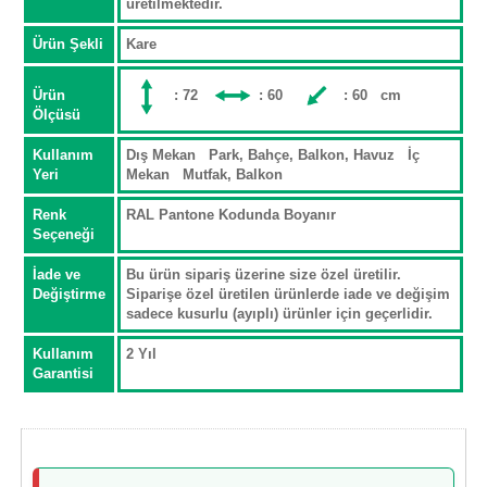
üretilmektedir.
Ürün Şekli
Kare
Ürün
: 72
: 60
: 60 cm
Ölçüsü
Kullanım
Dış Mekan Park, Bahçe, Balkon, Havuz İç
Yeri
Mekan Mutfak, Balkon
Renk
RAL Pantone Kodunda Boyanır
Seçeneği
İade ve
Bu ürün sipariş üzerine size özel üretilir.
Değiştirme
Siparişe özel üretilen ürünlerde iade ve değişim
sadece kusurlu (ayıplı) ürünler için geçerlidir.
Kullanım
2 Yıl
Garantisi