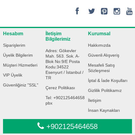
Hesabım
İletişim
Kurumsal
Bilgilerimiz
Siparişlerim
Hakkımızda
Adres: Gökevler
Üyelik Bilgilerim
Güvenli Alışveriş
Mah. 563. Sok. A-
Blok No:9/E Posta
Müşteri Hizmetleri
Mesafeli Satış
Kodu:34522
Sözleşmesi
Esenyurt / İstanbul /
VIP Üyelik
TR
İptal & İade Koşulları
Güvenliğiniz "SSL"
Çerez Politikası
Gizlilik Politikamız
Tel: +902125464658
İletişim
pbx
İnsan Kaynakları
+902125464658