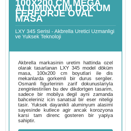
100X200 CM MEGA
ALUMINYUM DOKUM
FERFORJE OVAL
MASA
LXY 345 Serisi - Akbrella Uretici Uzmanligi
ve Yuksek Teknoloji
Akbrella markasinin uretim hattinda ozel
olarak tasarlanan LXY 345 model döküm
masa, 100x200 cm boyutlari ile dis
mekanlarda gorkemli bir durus sergiler.
Osmanli figurlerinin zarif dokunuslariyla
zenginlestirilen bu dev dikdortgen tasarim,
sadece bir mobilya degil ayni zamanda
bahceleriniz icin sanatsal bir eser niteligi
tasir. Yuksek dayanikli aluminyum alasimi
sayesinde kutlece agir ancak korozyona
karsi tam direnc gosteren bir yapiya
sahiptir.