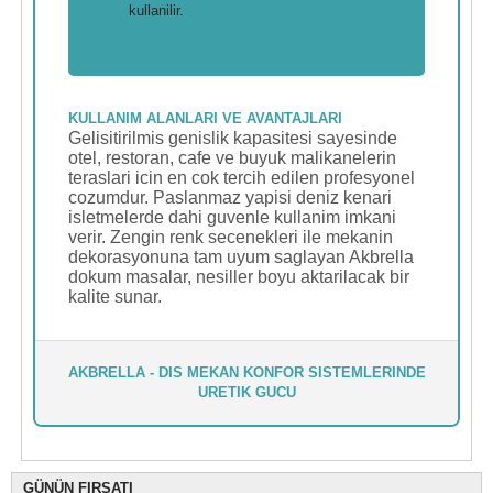
kullanilir.
KULLANIM ALANLARI VE AVANTAJLARI
Gelisitirilmis genislik kapasitesi sayesinde
otel, restoran, cafe ve buyuk malikanelerin
teraslari icin en cok tercih edilen profesyonel
cozumdur. Paslanmaz yapisi deniz kenari
isletmelerde dahi guvenle kullanim imkani
verir. Zengin renk secenekleri ile mekanin
dekorasyonuna tam uyum saglayan Akbrella
dokum masalar, nesiller boyu aktarilacak bir
kalite sunar.
AKBRELLA - DIS MEKAN KONFOR SISTEMLERINDE
URETIK GUCU
GÜNÜN FIRSATI