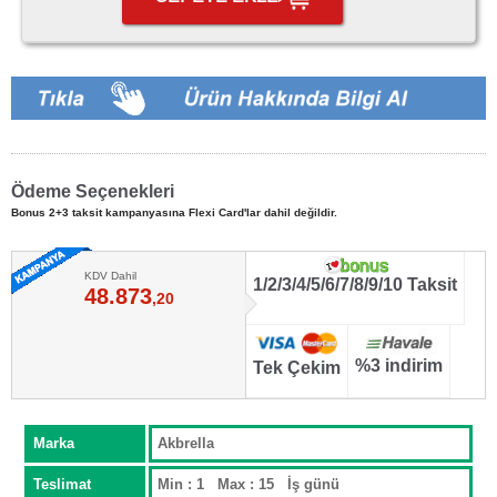
Ödeme Seçenekleri
Bonus 2+3 taksit kampanyasına Flexi Card'lar dahil değildir.
KDV Dahil
1/2/3/4/5/6/7/8/9/10 Taksit
48.873
,20
%3 indirim
Tek Çekim
Marka
Akbrella
Teslimat
Min : 1 Max : 15 İş günü