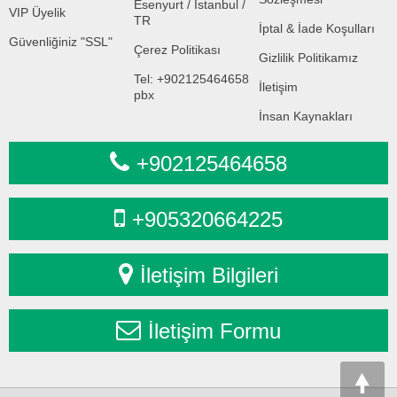
Esenyurt / İstanbul /
VIP Üyelik
TR
İptal & İade Koşulları
Güvenliğiniz "SSL"
Çerez Politikası
Gizlilik Politikamız
Tel: +902125464658
İletişim
pbx
İnsan Kaynakları
+902125464658
+905320664225
İletişim Bilgileri
İletişim Formu