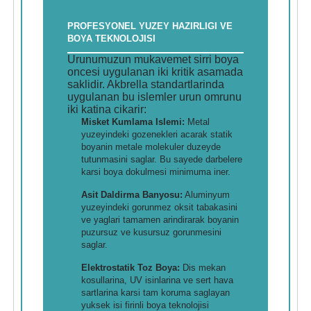
PROFESYONEL YUZEY HAZIRLIGI VE
BOYA TEKNOLOJISI
Urunumuzun mukavemet sirri boya
oncesi uygulanan iki kritik asamada
saklidir. Akbrella standartlarinda
uygulanan bu islemler urun omrunu
iki katina cikarir:
Misket Kumlama Islemi:
Metal
yuzeyindeki gozenekleri acarak statik
boyanin metale molekuler duzeyde
tutunmasini saglar. Bu sayede darbelere
karsi boya dokulmesi minimuma iner.
Asit Daldirma Banyosu:
Aluminyum
yuzeyindeki gorunmez oksit tabakasini
ve yaglari tamamen arindirarak boyanin
puzursuz ve kusursuz gorunmesini
saglar.
Elektrostatik Toz Boya:
Dis mekan
kosullarina, UV isinlarina ve sert hava
sartlarina karsi tam koruma saglayan
yuksek isi firinli boya teknolojisi