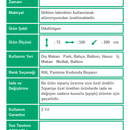
Zamanı
Materyal
Döküm teknikleri kullanılarak
alüminyumdan üretilmektedir.
Ürün Şekli
Dikdörtgen
Ürün Ölçüsü
: 72
: 100
: 200 cm
Kullanım Yeri
Dış Mekan Park, Bahçe, Balkon, Havuz İç
Mekan Mutfak, Balkon
Renk Seçeneği
RAL Pantone Kodunda Boyanır
İade ve
Bu ürün sipariş üzerine size özel üretilir.
Değiştirme
Siparişe özel üretilen ürünlerde iade ve
değişim sadece kusurlu (ayıplı) ürünler için
geçerlidir.
Kullanım
2 Yıl
Garantisi
Ses Tanıtımı