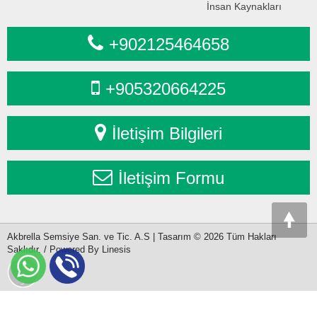
İnsan Kaynakları
+902125464658
+905320664225
İletişim Bilgileri
İletişim Formu
Akbrella Semsiye San. ve Tic. A.S | Tasarım © 2026 Tüm Hakları
Saklıdır. / Powered By Linesis