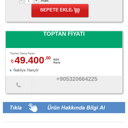
Adet
SEPETE EKLE
TOPTAN FİYATI
Toptan Satış Fiyatı
49.400
,00
KDV
Hariç
Nakliye Hariçtir
+905320664225