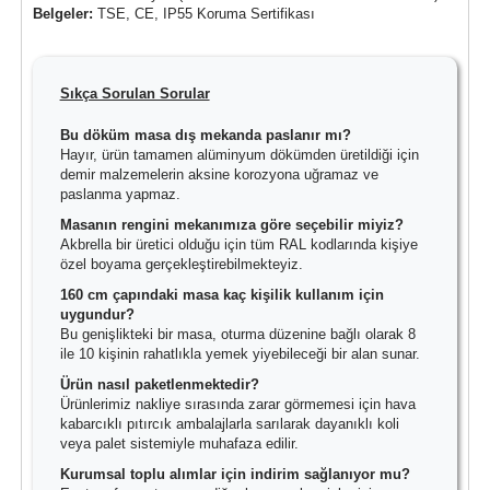
Belgeler:
TSE, CE, IP55 Koruma Sertifikası
Sıkça Sorulan Sorular
Bu döküm masa dış mekanda paslanır mı?
Hayır, ürün tamamen alüminyum dökümden üretildiği için
demir malzemelerin aksine korozyona uğramaz ve
paslanma yapmaz.
Masanın rengini mekanımıza göre seçebilir miyiz?
Akbrella bir üretici olduğu için tüm RAL kodlarında kişiye
özel boyama gerçekleştirebilmekteyiz.
160 cm çapındaki masa kaç kişilik kullanım için
uygundur?
Bu genişlikteki bir masa, oturma düzenine bağlı olarak 8
ile 10 kişinin rahatlıkla yemek yiyebileceği bir alan sunar.
Ürün nasıl paketlenmektedir?
Ürünlerimiz nakliye sırasında zarar görmemesi için hava
kabarcıklı pıtırcık ambalajlarla sarılarak dayanıklı koli
veya palet sistemiyle muhafaza edilir.
Kurumsal toplu alımlar için indirim sağlanıyor mu?