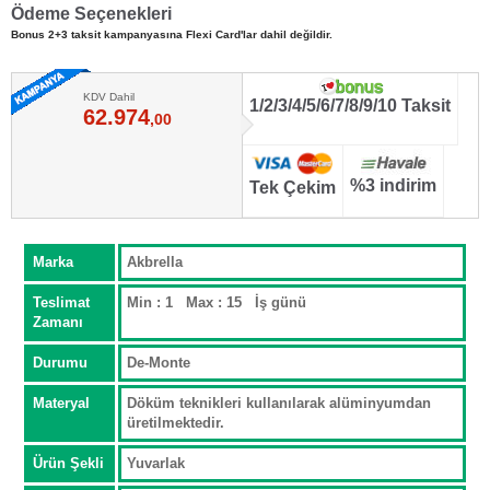
Ödeme Seçenekleri
Bonus 2+3 taksit kampanyasına Flexi Card'lar dahil değildir.
KDV Dahil
1/2/3/4/5/6/7/8/9/10 Taksit
62.974
,00
%3 indirim
Tek Çekim
Marka
Akbrella
Teslimat
Min : 1 Max : 15 İş günü
Zamanı
Durumu
De-Monte
Materyal
Döküm teknikleri kullanılarak alüminyumdan
üretilmektedir.
Ürün Şekli
Yuvarlak