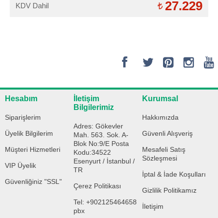
27.229
KDV Dahil
Hesabım
İletişim
Kurumsal
Bilgilerimiz
Siparişlerim
Hakkımızda
Adres: Gökevler
Üyelik Bilgilerim
Güvenli Alışveriş
Mah. 563. Sok. A-
Blok No:9/E Posta
Müşteri Hizmetleri
Mesafeli Satış
Kodu:34522
Sözleşmesi
Esenyurt / İstanbul /
VIP Üyelik
TR
İptal & İade Koşulları
Güvenliğiniz "SSL"
Çerez Politikası
Gizlilik Politikamız
Tel: +902125464658
İletişim
pbx