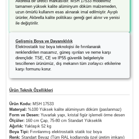
Akbrella bir üretici markasıdır. MSH 17533 modelimiz
tamamen yüksek kalite alüminyum döküm malzemeden,
uzun ömürlü kullanım esas alınarak imal edilmiştir. Ayıplı
ürünler, Akbrella kalite politikası gereği geri alınır ve yenisi
ile değiştirilir.
Gelişmiş Boya ve Dayanıklılık
Elektrostatik toz boya teknolojisi ile fırınlanarak
renklendirilen masamız, güneş ışınları ve neme karşı
dirençlidir. TSE, CE ve IP55 güvenlik belgeleriyle
tescillenen ürünümüz, dış mekanın tüm zorlayıcı etkilerine
karşı formunu korur.
Ürün Teknik Özellikleri
Ürün Kodu:
MSH 17533
Materyal:
%100 Yüksek kalite alüminyum döküm (paslanmaz)
Form ve Desen:
Yuvarlak yapı, kristal figür işlemeli örme desen
Ölçüler:
160 cm Çap, 75-80 cm Standart Yükseklik
Ağırlık:
Yaklaşık 52 kg
Boya Tipi:
Fırınlanmış elektrostatik statik toz boya
Renk:
Standart Beyaz (Tüm RAL kodlarında özel üretim imkanı)