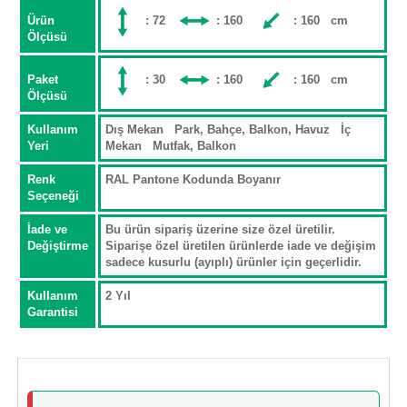
Ürün
: 72
: 160
: 160 cm
Ölçüsü
Paket
: 30
: 160
: 160 cm
Ölçüsü
Kullanım
Dış Mekan Park, Bahçe, Balkon, Havuz İç
Yeri
Mekan Mutfak, Balkon
Renk
RAL Pantone Kodunda Boyanır
Seçeneği
İade ve
Bu ürün sipariş üzerine size özel üretilir.
Değiştirme
Siparişe özel üretilen ürünlerde iade ve değişim
sadece kusurlu (ayıplı) ürünler için geçerlidir.
Kullanım
2 Yıl
Garantisi