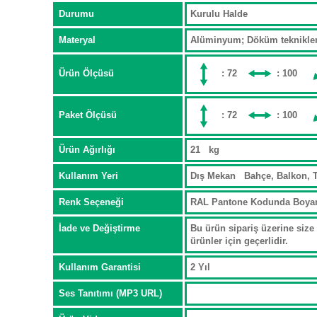
Durumu
Kurulu Halde
Materyal
Alüminyum; Döküm teknikleri
Ürün Ölçüsü
: 72
: 100
Paket Ölçüsü
: 72
: 100
Ürün Ağırlığı
21 kg
Kullanım Yeri
Dış Mekan Bahçe, Balkon, T
Renk Seçeneği
RAL Pantone Kodunda Boya
İade ve Değiştirme
Bu ürün sipariş üzerine size 
ürünler için geçerlidir.
Kullanım Garantisi
2 Yıl
Ses Tanıtımı (MP3 URL)