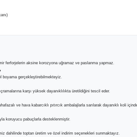
kanı)
mir ferforjelerin aksine korozyona uğramaz ve paslanma yapmaz.
?
zel boyama gerçekleştirebilmekteyiz.
ramalarına karşı yüksek dayanıklılıkta üretildiğini tescil eder.
afazalı ve hava kabarcıklı pıtırcık ambalajlarla sarılarak dayanıklı koli içinde
a koruyucu pabuçlarla desteklenmiştir.
emiz dahilinde toptan üretim ve özel indirim seçenekleri sunmaktayız.