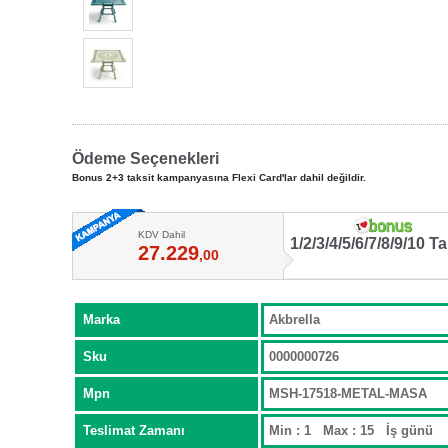
Ödeme Seçenekleri
Bonus 2+3 taksit kampanyasına Flexi Card'lar dahil değildir.
KDV Dahil
1/2/3/4/5/6/7/8/9/10 Ta
27.229
,00
Marka
Akbrella
Sku
0000000726
Mpn
MSH-17518-METAL-MASA
Teslimat Zamanı
Min : 1 Max : 15 İş günü