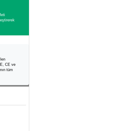
eti
eştirerek
ilen
SE, CE ve
anın tüm