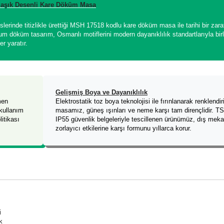
maşık Desenli Kare Döküm Masa
inde titizlikle ürettiği MSH 17518 kodlu kare döküm masa ile tarihi bir zaraf
m döküm tasarım, Osmanlı motiflerini modern dayanıklılık standartlarıyla birl
er yaratır.
Gelişmiş Boya ve Dayanıklılık
men
Elektrostatik toz boya teknolojisi ile fırınlanarak renklendir
kullanım
masamız, güneş ışınları ve neme karşı tam dirençlidir. T
litikası
IP55 güvenlik belgeleriyle tescillenen ürünümüz, dış mek
zorlayıcı etkilerine karşı formunu yıllarca korur.
i
k