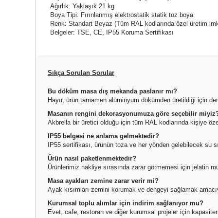
Ağırlık: Yaklaşık 21 kg
Boya Tipi: Fırınlanmış elektrostatik statik toz boya
Renk: Standart Beyaz (Tüm RAL kodlarında özel üretim im
Belgeler: TSE, CE, IP55 Koruma Sertifikası
Sıkça Sorulan Sorular
Bu döküm masa dış mekanda paslanır mı?
Hayır, ürün tamamen alüminyum dökümden üretildiği için de
Masanın rengini dekorasyonumuza göre seçebilir miyiz
Akbrella bir üretici olduğu için tüm RAL kodlarında kişiye ö
IP55 belgesi ne anlama gelmektedir?
IP55 sertifikası, ürünün toza ve her yönden gelebilecek su sıç
Ürün nasıl paketlenmektedir?
Ürünlerimiz nakliye sırasında zarar görmemesi için jelatin muh
Masa ayakları zemine zarar verir mi?
Ayak kısımları zemini korumak ve dengeyi sağlamak amacıyl
Kurumsal toplu alımlar için indirim sağlanıyor mu?
Evet, cafe, restoran ve diğer kurumsal projeler için kapasit