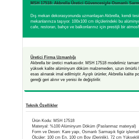
MSH 17518: Akbrella Üretici Güvencesiyle Osmanlı Sar
Dış mekan dekorasyonunda uzmanlaşan Akbrella, kendi tesisler
mekanlarınıza taşıyor. 100x100 cm ölçülerindeki bu alüminyu
cafe, restoran, bahçe ve balkonlarınız için prestijli bir atmosf
Üretici Firma Uzmanlığı
Akbrella bir üretici markasıdır. MSH 17518 modelimiz tama
yüksek kalite alüminyum döküm malzemeden, uzun ömürlü 
esas alınarak imal edilmiştir. Ayıplı ürünler, Akbrella kalite po
gereği geri alınır ve yenisi ile değiştirilir.
Teknik Özellikler
Ürün Kodu: MSH 17518
Materyal: %100 Alüminyum Döküm (Paslanmaz materyal)
Form ve Desen: Kare yapı, Osmanlı Sarmaşık figür işlemel
Ölçüler: 100 cm En, 100 cm Boy (Derinlik), 72 cm Yüksekli