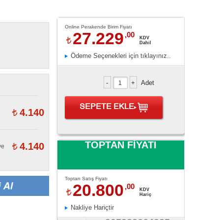
Online Perakende Birim Fiyatı
27.229
,00
KDV
Dahil
Ödeme Seçenekleri için tıklayınız..
Adet
SEPETE EKLE
4.140
TOPTAN FİYATI
4.140
ve
Toptan Satış Fiyatı
20.800
,00
KDV
Hariç
Nakliye Hariçtir