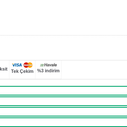
ksit
%3 indirim
Tek Çekim