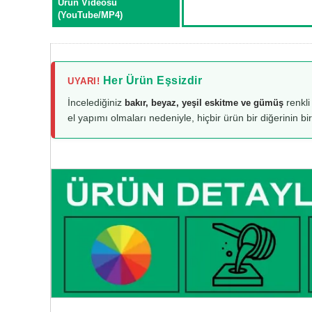
Ürün Videosu
(YouTube/MP4)
Her Ürün Eşsizdir
UYARI!
İncelediğiniz
renkli
bakır, beyaz, yeşil eskitme ve gümüş
el yapımı olmaları nedeniyle, hiçbir ürün bir diğerinin bi