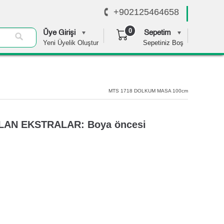
+902125464658
0
Üye Girişi
Sepetim
Yeni Üyelik Oluştur
Sepetiniz Boş
0,00 TL
MTS 1718 DOLKUM MASA 100cm
PILAN EKSTRALAR: Boya öncesi